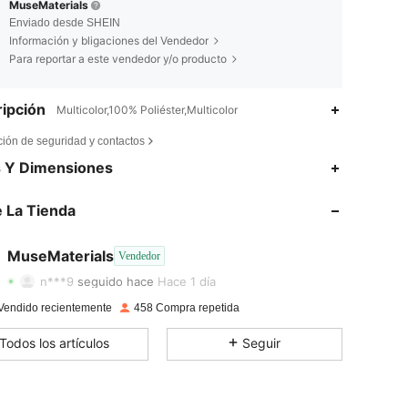
MuseMaterials
Enviado desde SHEIN
Información y bligaciones del Vendedor
Para reportar a este vendedor y/o producto
ipción
Multicolor,100% Poliéster,Multicolor
ción de seguridad y contactos
s Y Dimensiones
4,81
15
120
 La Tienda
4,81
15
120
4,81
15
120
MuseMaterials
Vendedor
p***i
pagado
Hace 1 día
n***9
seguido hace
Hace 1 día
4,81
15
120
Vendido recientemente
458 Compra repetida
4,81
15
120
Todos los artículos
Seguir
4,81
15
120