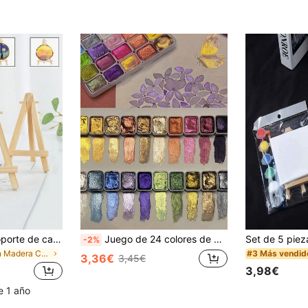
1/3/5/10 piezas Soporte de caballete de madera para tarjeta de número de mesa de boda, soporte de exhibición de fotos, suministros de arte y pintura artesanal, decoración del hogar, caballete de madera natural trípode para exhibición, soporte de tarjeta de presentación para mesa de boda y conferencias, soporte de exhibición para pinturas y manualidades
Juego de 24 colores de pintura de acuarela sólida, bloques de pigmento de acuarela sólida con textura metálica perlada, adecuado para caligrafía, pintura, arte de uñas, DIY - Colores vibrantes, de larga duración, fácil de mezclar
-2%
en Madera Caballetes
#3 Más vendid
3,36€
3,45€
3,98€
e 1 año