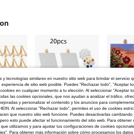
ron
 y tecnologías similares en nuestro sitio web para brindar el servicio qu
r experiencia de sitio web posible. Puedes "Rechazar todo", "Aceptar t
 cookies en cualquier momento a tu elección. Al seleccionar "Aceptar to
das las cookies opcionales, que nos ayudan a analizar el tráfico, ofre
ejoradas y personalizar el contenido y los anuncios para complementa
EIN. Al seleccionar "Rechazar todo", permites el uso de cookies estri
acen que nuestro sitio web funcione. Puedes desactivarlas cambiando 
Ahorro de 0,01€
pero esto puede afectar el funcionamiento del sitio web. Para obtener
10 piezas Mini caballetes de madera, caballete trípode de madera pequeño para lienzo de arte, soporte portátil en forma de A, adecuado para artistas, manualidades, tarjetas de presentación, fotos, regalos
Set de 20 piezas mini lienzo y caballete (7 lienzos + 2 caballetes + 3 pinturas + 6 pinceles + 2 paletas) adecuado para pintura, pintura al óleo, práctica de acuarela, pintura pequeña, manualidades y fiestas de arte, Día de la Madre, regalo para mamá, vuelta a la escuela, útiles escolares
Caballete de trípode de madera portátil, caballete de arte de madera,
-1%
 que utilizamos y para ajustar tus configuraciones de cookies opcional
en Madera Caballetes
#2 Más vendid
7,41€
7,42€
kies". Para obtener más información sobre cómo procesamos los datos