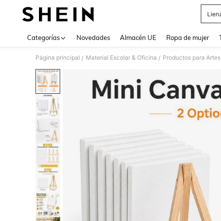
Lien
Use up 
Categorías
Novedades
Almacén UE
Ropa de mujer
Página principal
Material Escolar & Oficina
Productos para Artes
/
/