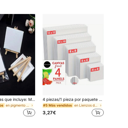
Set de 5 piezas que incluye: Mini lienzos estirados, paleta, pinceles, caballete, 6 colores de pintura, caballete de madera, lienzo de arte imprimado, adecuado para pintura, técnica de acrílico vertido, pintura al óleo y medios húmedos de arte, decoración de casas en miniatura, regalo de cumpleaños, Día de la Madre, Pascua, graduación
4 piezas/1 pieza por paquete Tableros de lienzo en blanco - Paneles de pintura de grado artístico de 8x8 pulgadas, aptos para acrílico, acuarela, témpera - Para adultos y profesionales - Excelente para manualidades de Acción de Gracias, Navidad, San Valentín y útiles escolares
en pigmento Suministros de pintura y dibujo
en Lienzos de pintura
os
#5 Más vendidos
3,27€