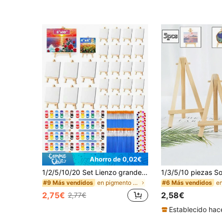
Ahorro de 0,02€
1/2/5/10/20 Set Lienzo grande (8*10 pulg.) y mini (4*4 pulg.) con caballete y pinceles pequeños, 12 colores de pintura acrílica, paletas para clases de arte, pintura y dibujo, fiestas de pintura y copas, juegos de pareja, kit de pintura en lienzo para adultos, adolescentes, estudiantes de primaria, secundaria y universidad, como regalo para cumpleaños, aniversario, graduación, Navidad, Halloween, Pascua, Acción de Gracias, Día de San Valentín u ocasión especial
en pigmento Suministros de pintura y dibujo
#9 Más vendidos
#6 Más vendidos
2,75€
2,58€
2,77€
Establecido hac