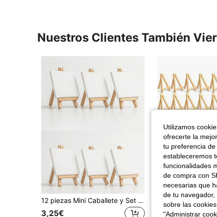
Nuestros Clientes También Vie
Utilizamos cookies
ofrecerte la mejo
tu preferencia de
estableceremos to
funcionalidades m
de compra con SH
necesarias que h
de tu navegador, 
12 piezas Mini Caballete y Set de Caballetes, incluye Mini Lienzo y Mini Caballete de Madera. Tamaño del Caballete: 4"X4", Tamaño del Caballete: 3.1"X5.9". Adecuado para Pintura, Pintura al Óleo, Graffiti DIY, Carpintería, Caballete de Pintura, Lienzo, Tablero, Bocetos, Exhibición de Arte y Manualidades. Esencial para la temporada de regreso a clases.
sobre las cookies
#1 Más vendidos
3,25€
"Administrar coo