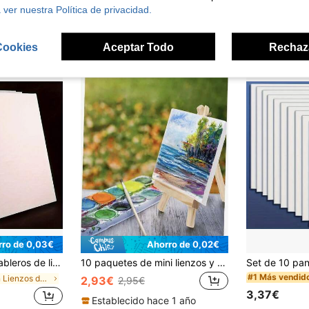
2,64€
 ver nuestra Política de privacidad.
2,68
Clientes con alta tasa de repetición
Cookies
Aceptar Todo
Rechaz
rro de 0,03€
Ahorro de 0,02€
8x10, 9x12, 12x12, 30,48x40,64cm - Adecuados para pintura acrílica, óleo, témpera y acuarela - Regalo perfecto para artistas y entusiastas de la pintura, suministros de arte | Lienzo de arte | Lienzo duradero
10 paquetes de mini lienzos y caballetes de madera, tamaño del lienzo 4" X 4"; tamaño del caballete 3.1" X 5.9" para pintura, pintura al óleo y manualidades de garabatos, regalo de Navidad y vuelta al colegio
#1 Más vendid
en Lienzos de pintura
2,93€
2,95€
3,37€
Establecido hace 1 año