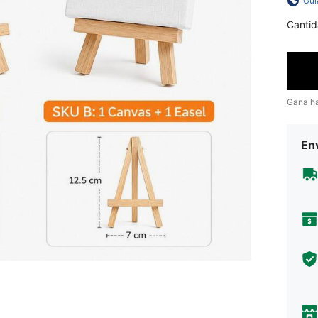
Guí
Cantid
Gana h
Env