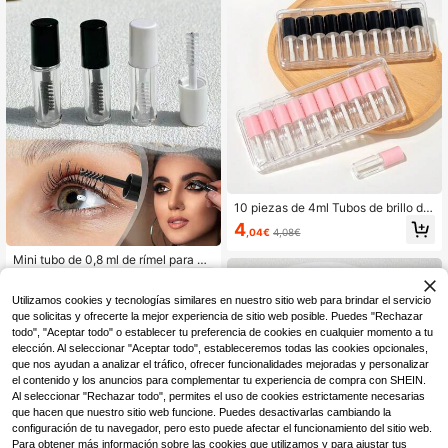
Maquillaje, Herramientas de maquill
erramientas de maquillaje, cosas ba
aje, Cosas baratas, Regalos, Regalo
ratas, regalos, regalos para mujeres,
s para mujeres, Regalos de Navida
regalos de Navidad, sorteos, viaje,
d, Sorteos, Viaje, Cosas baratas, Art
cosas baratas, artículos esenciales
ículos esenciales de viaje
de viaje
10 piezas de 4ml Tubos de brillo de
labios de plástico, Envases de bálsa
4
,04€
4,08€
mo labial de plástico, Caja de almac
enamiento de bálsamo labial, Caja
Mini tubo de 0,8 ml de rímel para pe
de almacenamiento de cosméticos,
stañas con cepillo, set de regalo de
Cosméticos, Económico, Decoració
2
,55€
-1%
2,58€
cosmética de suero de crecimiento
n de habitación, Tocador, Viaje, Dor
Utilizamos cookies y tecnologías similares en nuestro sitio web para brindar el servicio
de pestañas con aceite de ricino, a
mitorio, Accesorios de maquillaje, B
decuado para regalo de Navidad, h
que solicitas y ofrecerte la mejor experiencia de sitio web posible. Puedes "Rechazar
arato, Regalo de Navidad, Cosmétic
erramientas de maquillaje, artículos
todo", "Aceptar todo" o establecer tu preferencia de cookies en cualquier momento a tu
os, Herramientas de maquillaje, Ofe
baratos, regalos, regalos para mujer
rta, Regalo, Regalo para mujeres, R
elección. Al seleccionar "Aceptar todo", estableceremos todas las cookies opcionales,
es, sorteos, viajes, cosas baratas, ar
egalo de Navidad
que nos ayudan a analizar el tráfico, ofrecer funcionalidades mejoradas y personalizar
tículos de viaje esenciales
el contenido y los anuncios para complementar tu experiencia de compra con SHEIN.
Al seleccionar "Rechazar todo", permites el uso de cookies estrictamente necesarias
que hacen que nuestro sitio web funcione. Puedes desactivarlas cambiando la
configuración de tu navegador, pero esto puede afectar el funcionamiento del sitio web.
Para obtener más información sobre las cookies que utilizamos y para ajustar tus