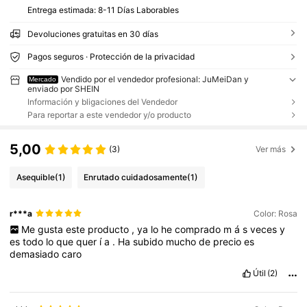
Entrega estimada:
8-11 Días Laborables
Devoluciones gratuitas en 30 días
Pagos seguros · Protección de la privacidad
Vendido por el vendedor profesional: JuMeiDan y
Mercado
enviado por SHEIN
Información y bligaciones del Vendedor
Para reportar a este vendedor y/o producto
5,00
(3)
Ver más
Asequible
(1)
Enrutado cuidadosamente
(1)
r***a
Color: Rosa
Me
gusta
este
producto
,
ya
lo
he
comprado
m
á
s
veces
y
es
todo
lo
que
quer
í
a
.
Ha
subido
mucho
de
precio
es
demasiado
caro
Útil
(2)