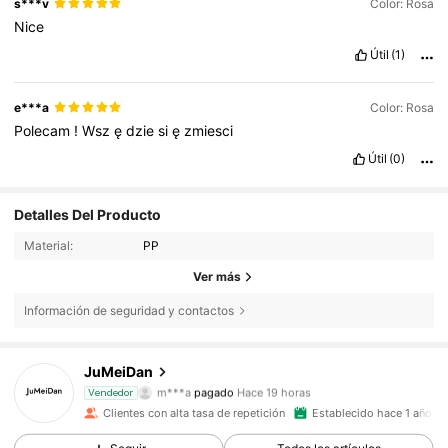
s***v
Color: Rosa
Nice
Útil
(1)
e***a
Color: Rosa
Polecam
!
Wsz
ę
dzie
si
ę
zmiesci
Útil
(0)
Detalles Del Producto
Material:
PP
Ver más
Información de seguridad y contactos
JuMeiDan
1.2K Seguidores
4,92
m***a
pagado
Hace 19 horas
Vendedor
d***9
seguido hace
Hace 12 horas
Clientes con alta tasa de repetición
Establecido hace 1 año
1.2K Seguidores
4,92