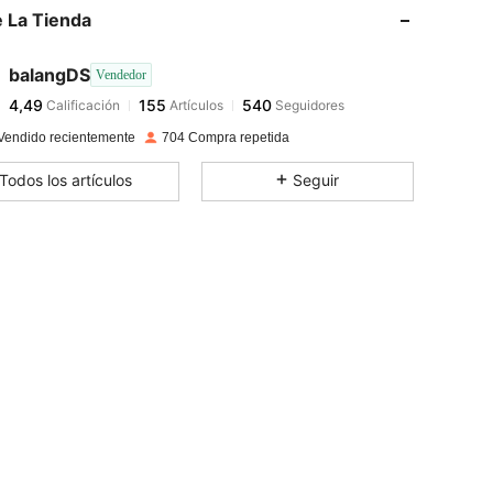
 La Tienda
4,49
155
540
balangDS
Vendedor
4,49
155
540
Calificación
Artículos
Seguidores
r***r
pagado
Hace 1 día
Vendido recientemente
704 Compra repetida
4,49
155
540
Todos los artículos
Seguir
4,49
155
540
4,49
155
540
4,49
155
540
4,49
155
540
4,49
155
540