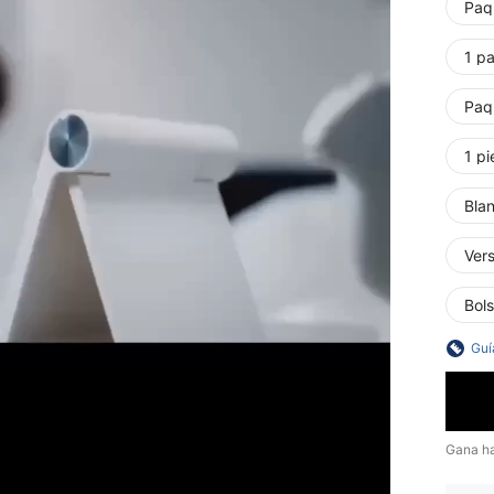
Paq
1 p
Paqu
1 p
Bla
Ver
Bol
Guí
Gana h