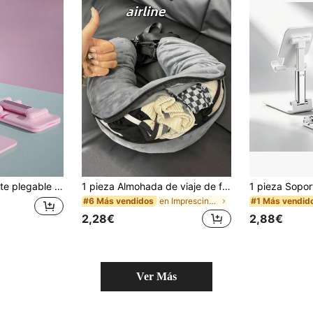
l para mujeres en viajes y cocina, compatible con todos los teléfonos
1 pieza Almohada de viaje de felpa suave sin relleno, se puede usar como almohada de viaje de almacenamiento, adecuada para viajes, esencial de viaje, accesorio de vacaciones, portátil, accesorio de sueño de viaje, almohada de cuello de viaje en forma de U ajustable, con diseño ancho y cómodo, equipada con cremallera conveniente, portátil, adecuada para coche, tren, oficina y avión, opción ideal para vuelos de larga distancia, Halloween, decoración de Halloween
en Imprescindibles para las vacaciones Elementos e
#6 Más vendidos
#1 Más vendid
2,28€
2,88€
Ver Más