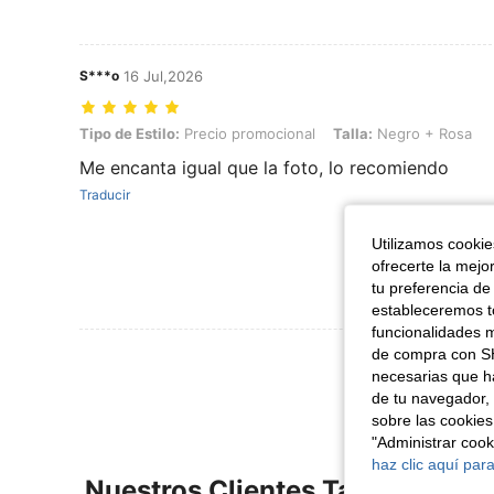
S***o
16 Jul,2026
Tipo de Estilo: Precio promocional, Talla: Negro + Rosa
Tipo de Estilo:
Precio promocional
Talla:
Negro + Rosa
Me encanta igual que la foto, lo recomiendo
Traducir
Utilizamos cookies
ofrecerte la mejo
tu preferencia de
estableceremos to
funcionalidades m
de compra con SH
Ver Más Re
necesarias que h
de tu navegador, 
sobre las cookies
"Administrar coo
haz clic aquí para
Nuestros Clientes También Vie