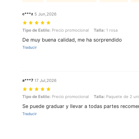
c***z
5 Jun,2026
Tipo de Estilo: Precio promocional, Talla: 1 rosa
Tipo de Estilo:
Precio promocional
Talla:
1 rosa
De muy buena calidad, me ha sorprendido
Traducir
a***7
17 Jul,2026
Tipo de Estilo: Precio promocional, Talla: Paquete de 2 unidades en 
Tipo de Estilo:
Precio promocional
Talla:
Paquete de 2 uni
Se puede graduar y llevar a todas partes reco
Traducir