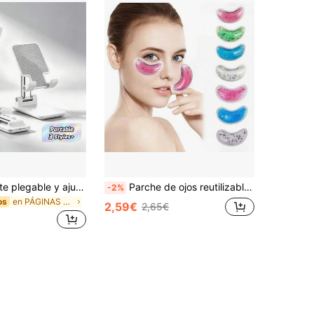
1 pieza Soporte plegable y ajustable para teléfono, soporte portátil de escritorio para teléfono celular y tableta, cuna universal antideslizante y plegable para manos libres, soporte de escritorio para videollamadas y ver películas, accesorio de oficina, regalo tecnológico para Halloween y Navidad
Parche de ojos reutilizable de bolsa de hielo en gel, máscara de ojos fría y caliente, enfriamiento físico, calmante de ojos, alivio de la fatiga ocular
-2%
en PÁGINAS Soportes y abrazaderas
os
2,59€
2,65€