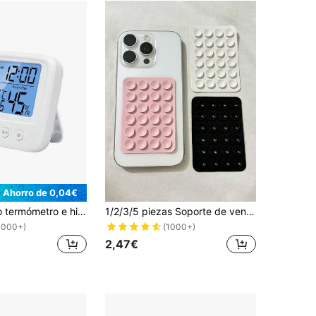
Ahorro de 0,04€
1 pieza Nuevo termómetro e higrómetro digital LCD con retroiluminación, monitor electrónico de temperatura y humedad interior, estación meteorológica para el hogar
1/2/3/5 piezas Soporte de ventosa de silicona cuadrada multifunción de 24 orificios para teléfono, ventosa de silicona fuerte que fija el teléfono para evitar caídas, adecuado para grabación de video, selfies y otros escenarios
1000+)
(1000+)
2,47€