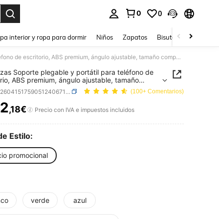
0
0
ar. Press Enter to select.
pa interior y ropa para dormir
Niños
Zapatos
Bisutería Y Accesorio
1/2 piezas Soporte plegable y portátil para teléfono de escritorio, ABS premium, ángulo ajustable, tamaño compacto y ligero de bolsillo, adecuado para todos los teléfonos inteligentes y tabletas, estable y antideslizante, ahorra espacio
ezas Soporte plegable y portátil para teléfono de
orio, ABS premium, ángulo ajustable, tamaño
to y ligero de bolsillo, adecuado para todos los
SKU: sh260415175905124067188
(100+ Comentarios)
os inteligentes y tabletas, estable y
slizante, ahorra espacio
2
,18€
ICE AND AVAILABILITY
Precio con IVA e impuestos incluidos
de Estilo:
cio promocional
nco
verde
azul