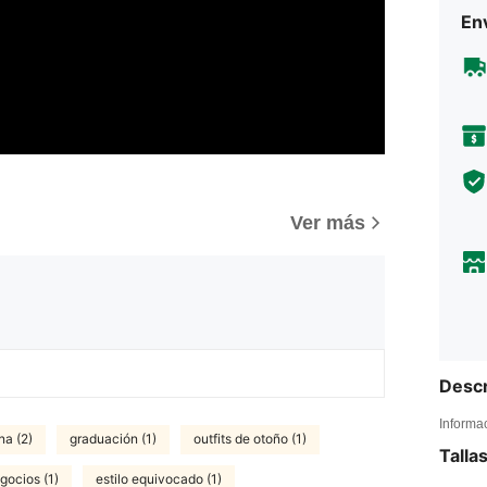
Env
Ver más
Descr
Informa
na (2)
graduación (1)
outfits de otoño (1)
Talla
gocios (1)
estilo equivocado (1)