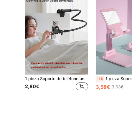
1 pieza Soporte de teléfono universal giratorio 360° ajustable con cuello de ganso, compatible con teléfonos de 4-7 pulgadas, con puerto de carga reservado, adecuado para sala de estar, dormitorio, cocina, baño y talla grande, también una opción de regalo perfecta
1 pieza Soporte plegable y ajustable en altura para teléfono portátil, esencia
-1%
2,80€
3,58€
3,63€