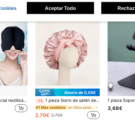
Cookies
Aceptar Todo
Rechaz
Ahorro de 0,05€
1 pieza Máscara facial reutilizable para alivio de migrañas, Gorro para alivio de dolores de cabeza, Gorra de terapia fría para alivio de dolores de cabeza, Máscara fría para alivio de migrañas, Gorro para alivio de dolores de cabeza - Rosa, Negro
1 pieza Gorro de satén de seda lujoso con correa ajustable, suave y cómodo para el hogar, uso diario y sueño, ideal para cabello largo, rizado o trenzado, gorro de cuidado del cabello suave para la noche, accesorio de protección del cabello unisex,
-1%
en Otros productos para ayudar a dormir
#1 Más vendidos
3,68€
2,70€
2,75€