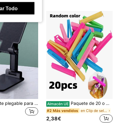
ar Todo
1 pieza Soporte plegable para teléfono de escritorio, compatible con todos los teléfonos inteligentes, accesorio de oficina ideal, adecuado para teléfonos Android, regalo de cumpleaños para familiares y amigos, accesorio para teléfono
Paquete de 20 o Multi-Paquete de Clips Portátiles para Sellar Alimentos en Colores Mixtos, Clips a Prueba de Humedad y Herméticos para Preservar Aperitivos, Múltiples Tamaños Disponibles, Esencial para Dormitorio, Viajes, Almacenamiento de Cocina, Organizador de Fiestas de Navidad y Halloween, Ahorro de Espacio
Almacén UE
en Clip de sellado
#2 Más vendidos
2,38€