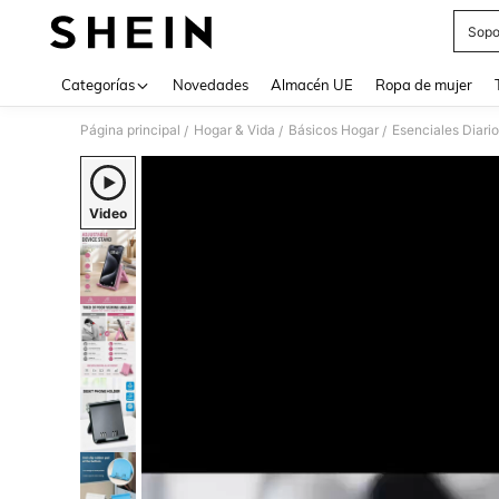
Sopo
Use up 
Categorías
Novedades
Almacén UE
Ropa de mujer
Página principal
Hogar & Vida
Básicos Hogar
Esenciales Diari
/
/
/
Video