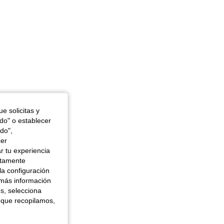
4,49
155
540
e solicitas y
odo" o establecer
do",
cer
r tu experiencia
ctamente
la configuración
 más información
es, selecciona
 que recopilamos,