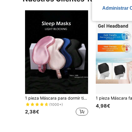
Administrar 
1 pieza Máscara para dormir tipo seda satinada, máscara de viaje elástica para siesta y oscuridad, máscara para dormir de unicolor para cuidado ocular diario. Apta para hombres y mujeres, un gran regalo para familiares, amigos y parejas. Ideal para relajación, viajes, insomnio y viajes de negocios.
(1000+)
4,98€
2,38€