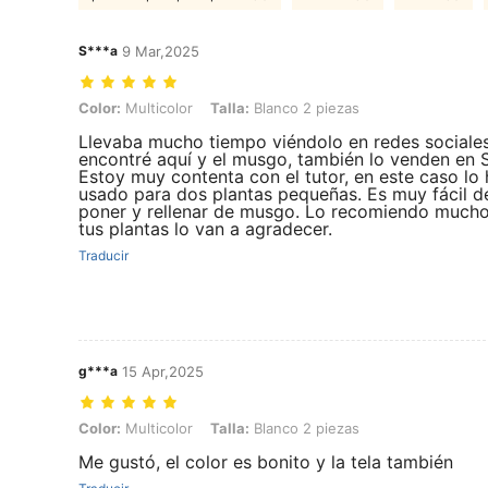
S***a
9 Mar,2025
Color: Multicolor, Talla: Blanco 2 piezas
Color:
Multicolor
Talla:
Blanco 2 piezas
Llevaba mucho tiempo viéndolo en redes sociales
encontré aquí y el musgo, también lo venden en S
Estoy muy contenta con el tutor, en este caso lo 
usado para dos plantas pequeñas. Es muy fácil d
poner y rellenar de musgo. Lo recomiendo mucho
tus plantas lo van a agradecer.
Traducir
g***a
15 Apr,2025
Color: Multicolor, Talla: Blanco 2 piezas
Color:
Multicolor
Talla:
Blanco 2 piezas
Me gustó, el color es bonito y la tela también