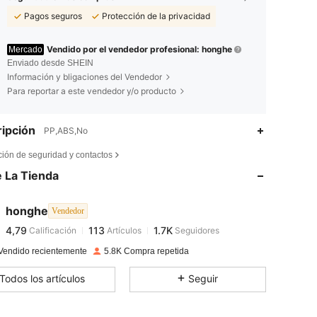
Pagos seguros
Protección de la privacidad
Vendido por el vendedor profesional: honghe
Mercado
Enviado desde SHEIN
Información y bligaciones del Vendedor
Para reportar a este vendedor y/o producto
ipción
PP,ABS,No
4,79
113
1.7K
ción de seguridad y contactos
 La Tienda
4,79
113
1.7K
honghe
Vendedor
4,79
113
1.7K
Calificación
Artículos
Seguidores
m***l
pagado
Hace 1 día
Vendido recientemente
5.8K Compra repetida
4,79
113
1.7K
Todos los artículos
Seguir
4,79
113
1.7K