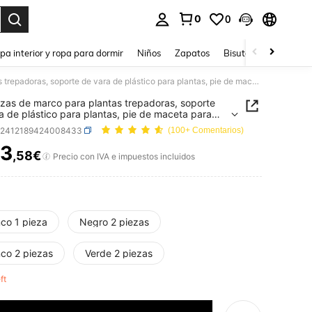
0
0
ar. Press Enter to select.
pa interior y ropa para dormir
Niños
Zapatos
Bisutería Y Accesorio
1/2 piezas de marco para plantas trepadoras, soporte de vara de plástico para plantas, pie de maceta para plantas de interior, accesorios de jardín para plantas de enredadera
ezas de marco para plantas trepadoras, soporte
a de plástico para plantas, pie de maceta para
s de interior, accesorios de jardín para plantas de
h2412189424008433
(100+ Comentarios)
adera
3
,58€
ICE AND AVAILABILITY
Precio con IVA e impuestos incluidos
nco 1 pieza
Negro 2 piezas
nco 2 piezas
Verde 2 piezas
eft