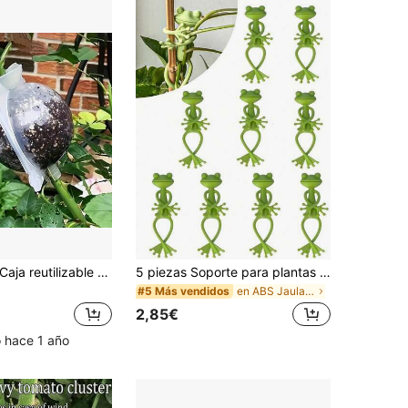
20pcs/10pcs Caja reutilizable para el crecimiento de raíces de plantas, bola de propagación de alta presión, dispositivo de enraizamiento y injerto botánico para propagación rápida de plantas, vaina de acodo aéreo
5 piezas Soporte para plantas con forma de rana con extremidades móviles, adecuado para plantas en maceta, suculentas y pequeñas plantas verdes. Excelente para la sala de estar, el balcón, el estudio y la oficina. Hecho de material PP duradero, ideal para la decoración de jardinería interior y un maravilloso regalo para el Día de la Madre o el cumpleaños.
en ABS Jaulas y soportes para plantas
#5 Más vendidos
2,85€
o hace 1 año