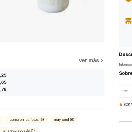
Descr
Ver más
Informa
Sobre
,25
,65
,78
82K 
como en las fotos (5)
muy cool (6)
talla equivocada (1)