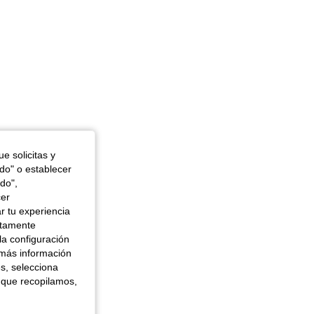
e solicitas y
odo" o establecer
do",
cer
r tu experiencia
ctamente
la configuración
 más información
es, selecciona
 que recopilamos,