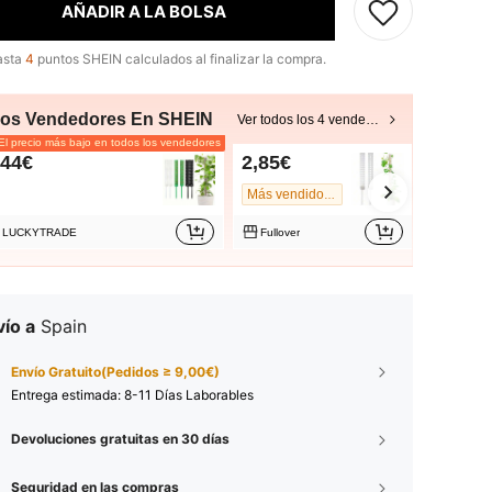
AÑADIR A LA BOLSA
asta
4
puntos SHEIN calculados al finalizar la compra.
ros Vendedores En SHEIN
Ver todos los 4 vendedores
l precio más bajo en todos los vendedores
,44€
2,85€
3,18€
3,20€
Más vendido #1
LUCKYTRADE
Fullover
QDUOD
ío a
Spain
Envío Gratuito(Pedidos ≥ 9,00€)
Entrega estimada:
8-11 Días Laborables
Devoluciones gratuitas en 30 días
Seguridad en las compras