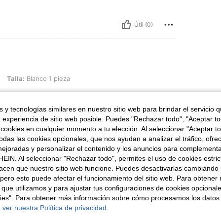
Útil (0)
anco 1 pieza
Talla:
Blanco 1 pieza
te resistente y tiene el tamaño perfecto.
 y tecnologías similares en nuestro sitio web para brindar el servicio qu
r experiencia de sitio web posible. Puedes "Rechazar todo", "Aceptar t
 cookies en cualquier momento a tu elección. Al seleccionar "Aceptar to
Útil (0)
das las cookies opcionales, que nos ayudan a analizar el tráfico, ofre
ejoradas y personalizar el contenido y los anuncios para complementa
señas
EIN. Al seleccionar "Rechazar todo", permites el uso de cookies estri
acen que nuestro sitio web funcione. Puedes desactivarlas cambiando 
pero esto puede afectar el funcionamiento del sitio web. Para obtener
 que utilizamos y para ajustar tus configuraciones de cookies opcional
kies". Para obtener más información sobre cómo procesamos los datos
 ver nuestra Política de privacidad.
ron