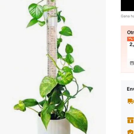
Gana h
Ot
E
2
Env