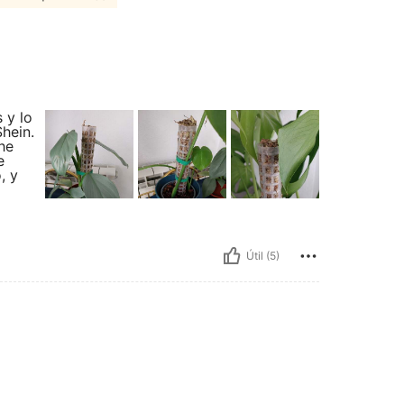
 y lo
hein.
he
e
, y
Útil (5)