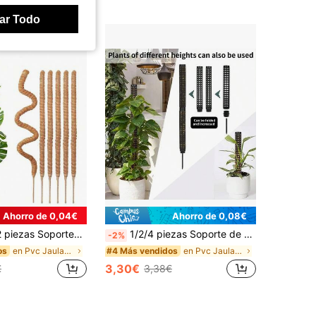
ar Todo
Ahorro de 0,04€
Ahorro de 0,08€
onstruo, plantas trepadoras, plantas de interior, flores y plantas en maceta con estacas y soportes, decoración de primavera, decoración de otoño, decoraciones navideñas, decoración de Halloween, decoración de sala de estar de regreso a la escuela, decoración de pared, cortinas de dormitorio
1/2/4 piezas Soporte de planta Columna de musgo de plástico, Juego de columna de musgo
-2%
en Pvc Jaulas y soportes para plantas
en Pvc Jaulas y soportes para plantas
os
#4 Más vendidos
3,30€
€
3,38€