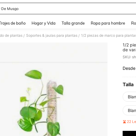
r De Musgo
and down arrow keys to navigate search Búsqueda Reciente and Buscar y Encontr
Trajes de baño
Hogar y Vida
Talla grande
Ropa para hombre
Ro
do de plantas
Soportes & jaulas para plantas
/
/
1/2 pi
de var
planta
SKU: s
enred
Desde
PR
Talla
Bla
Bla
22 L