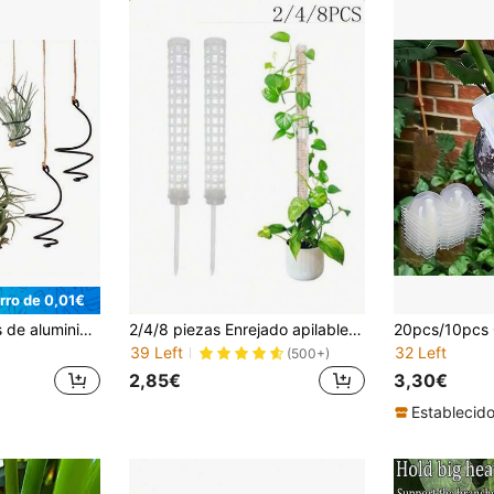
rro de 0,01€
12 piezas Soportes de aluminio negro en espiral para plantas de aire - Macetas colgantes sin tierra, adecuadas para orquídeas y decoración de jardín
2/4/8 piezas Enrejado apilable para plantas trepadoras, poste de musgo hueco de plástico, estaca de soporte para plantas de enredadera en maceta
39 Left
32 Left
(500+)
2,85€
3,30€
Establecid