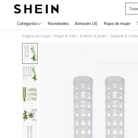
Tuto
Use up 
Categorías
Novedades
Almacén UE
Ropa de mujer
Página principal
Hogar & Vida
Exterior & jardín
Soporte & cuida
/
/
/