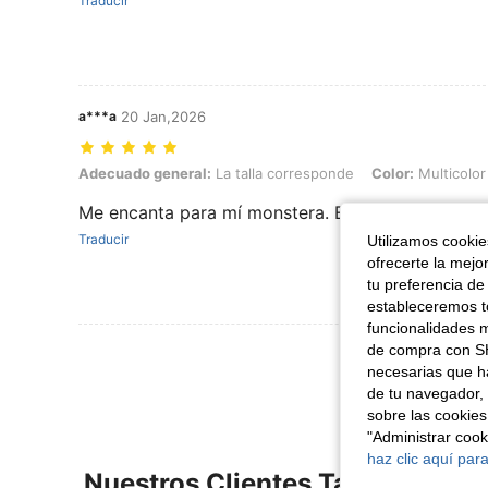
Traducir
a***a
20 Jan,2026
Adecuado general: La talla corresponde, Color: Multicolor, Talla: Bl
Adecuado general:
La talla corresponde
Color:
Multicolor
Me encanta para mí monstera. Es lo suficientemen
Traducir
Utilizamos cookies
ofrecerte la mejo
tu preferencia de
estableceremos to
funcionalidades m
Ver Más Re
de compra con SH
necesarias que h
de tu navegador, 
sobre las cookies
"Administrar coo
haz clic aquí para
Nuestros Clientes También Vie