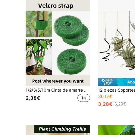
Aho
1/2/3/5/10m Cinta de amarre de plantas resistente a la intemperie, cierre de gancho y bucle flexible y reutilizable, especial para dar forma a enredaderas de jardín y atar flores, diseño duradero y reutilizable, excelente para jardinería al aire libre, arreglo de plantas verdes del patio y fijación de ramas
30 Left
2,38€
3,28€
3,29€