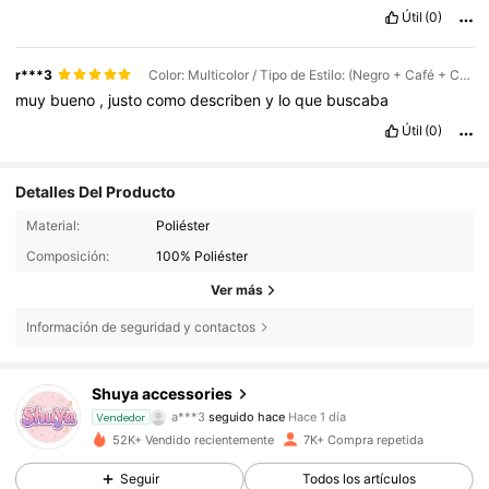
Útil
(0)
r***3
Color: Multicolor / Tipo de Estilo: (Negro + Café + Caqui + Blanco) / Talla: 4 piezas
muy
bueno
,
justo
como
describen
y
lo
que
buscaba
Útil
(0)
Detalles Del Producto
Material:
Poliéster
Composición:
100% Poliéster
Ver más
Información de seguridad y contactos
694 Seguidores
4,85
Shuya accessories
a***3
seguido hace
Hace 1 día
694 Seguidores
4,85
Vendedor
52K+ Vendido recientemente
7K+ Compra repetida
694 Seguidores
4,85
Seguir
Todos los artículos