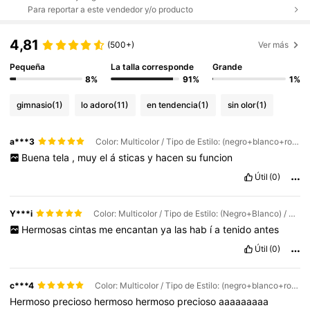
Para reportar a este vendedor y/o producto
4,81
(500+)
Ver más
Pequeña
La talla corresponde
Grande
8%
91%
1%
gimnasio
(1)
lo adoro
(11)
en tendencia
(1)
sin olor
(1)
a***3
Color: Multicolor / Tipo de Estilo: (negro+blanco+rosa+gris) / Talla: 4 piezas
Buena
tela
,
muy
el
á
sticas
y
hacen
su
funcion
Útil
(0)
Y***i
Color: Multicolor / Tipo de Estilo: (Negro+Blanco) / Talla: 2 piezas
Hermosas
cintas
me
encantan
ya
las
hab
í
a
tenido
antes
Útil
(0)
c***4
Color: Multicolor / Tipo de Estilo: (negro+blanco+rosa+gris) / Talla: 4 piezas
Hermoso
precioso
hermoso
hermoso
precioso
aaaaaaaaa