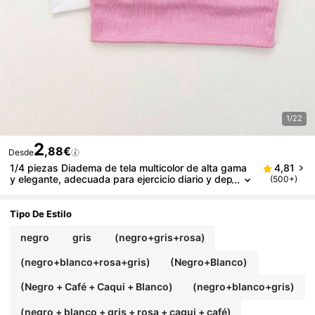
1/22
2
,88€
Desde
1/4 piezas Diadema de tela multicolor de alta gama
4,81
y elegante, adecuada para ejercicio diario y dep
(500+)
ortes, accesorios para el cabello de verano par
a mujeres
Tipo De Estilo
negro
gris
(negro+gris+rosa)
(negro+blanco+rosa+gris)
(Negro+Blanco)
(Negro + Café + Caqui + Blanco)
(negro+blanco+gris)
(negro + blanco + gris + rosa + caqui + café)