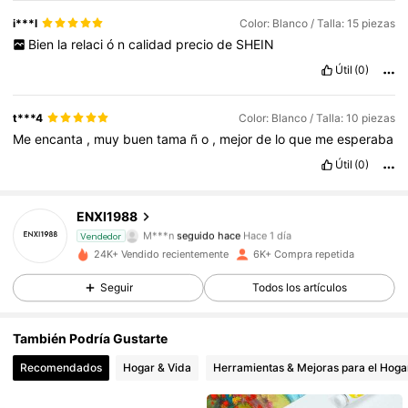
i***l
Color: Blanco / Talla: 15 piezas
Bien
la
relaci
ó
n
calidad
precio
de
SHEIN
Útil
(0)
t***4
Color: Blanco / Talla: 10 piezas
Me
encanta
,
muy
buen
tama
ñ
o
,
mejor
de
lo
que
me
esperaba
793 Seguidores
4,89
Útil
(0)
793 Seguidores
4,89
ENXI1988
M***n
seguido hace
Hace 1 día
Vendedor
793 Seguidores
4,89
24K+ Vendido recientemente
6K+ Compra repetida
Seguir
Todos los artículos
793 Seguidores
4,89
También Podría Gustarte
793 Seguidores
4,89
Recomendados
Hogar & Vida
Herramientas & Mejoras para el Hoga
793 Seguidores
4,89