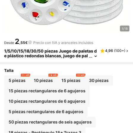
1/18
2
,55€
Precio con IVA y aranceles incluidos
Desde
1/5/10/15/18/30/50 piezas Juego de paletas d
4,96
(
100+
)
e plástico redondas blancas, juego de pal
etas redondas de 10 orificios, juego de pa
letas rectangulares de 6 orificios, juego de su
ministros de pintura, juego de paleta y pincel
Talla
de agua, adecuado para estudiantes en la esc
31 left
24 left
18 left
uela, clase de arte, útiles escolares, regalo de
5 piezas
10 piezas
15 piezas
30 piezas
graduación, suministros de arte de verano, ad
ecuado para principiantes, artistas, institucio
15 piezas rectangulares de 6 agujeros
nes de formación artística, estudios de arte
10 piezas rectangulares de 6 agujeros
5 piezas rectangulares de 6 agujeros
50 piezas rectangulares de seis agujeros
18 piezas - Rectángulo 15+ Trazos 3