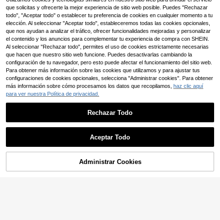
que solicitas y ofrecerte la mejor experiencia de sitio web posible. Puedes "Rechazar
5 piezas/10 piezas/20 piezas [talla
grande vendido] Paleta de mezcla
todo", "Aceptar todo" o establecer tu preferencia de cookies en cualquier momento a tu
2
,78€
de colores ovalada de 10 pocillos, b
elección. Al seleccionar "Aceptar todo", estableceremos todas las cookies opcionales,
andeja de color de grado profesiona
que nos ayudan a analizar el tráfico, ofrecer funcionalidades mejoradas y personalizar
l, acuarela, óleo, acrílico de uso múl
el contenido y los anuncios para complementar tu experiencia de compra con SHEIN.
tiple, herramienta para estudiantes
Al seleccionar "Rechazar todo", permites el uso de cookies estrictamente necesarias
de arte y artistas, material de plásti
que hacen que nuestro sitio web funcione. Puedes desactivarlas cambiando la
co portátil a prueba de derrames, 1
configuración de tu navegador, pero esto puede afectar el funcionamiento del sitio web.
pieza
Para obtener más información sobre las cookies que utilizamos y para ajustar tus
configuraciones de cookies opcionales, selecciona "Administrar cookies". Para obtener
más información sobre cómo procesamos los datos que recopilamos,
haz clic aquí
para ver nuestra Política de privacidad.
Juego de 5/10/20 piezas de paletas
Rechazar Todo
de plástico con forma de flor mini -
(1000+)
Bandeja de mezcla de arte para pin
2
tura con acuarela y gouache, de vu
,68€
Aceptar Todo
elta a la escuela, útiles escolares
Set de 10 piezas de tableros de pint
ura rectangulares reforzados de 6 o
1 Left
rificios, para pintura de acuarela y ó
Administrar Cookies
AÑADIR A LA BOLSA
3
leo, suministros de arte para estudia
,08€
ntes, de vuelta a la escuela, útiles e
scolares