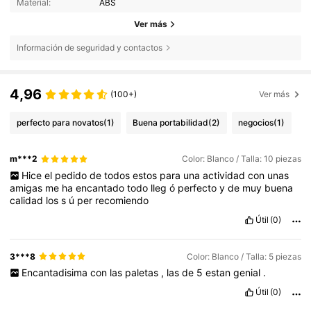
Material:
ABS
Ver más
Información de seguridad y contactos
4,96
(100+)
Ver más
perfecto para novatos
(1)
Buena portabilidad
(2)
negocios
(1)
m***2
Color: Blanco / Talla: 10 piezas
Hice
el
pedido
de
todos
estos
para
una
actividad
con
unas
amigas
me
ha
encantado
todo
lleg
ó
perfecto
y
de
muy
buena
calidad
los
s
ú
per
recomiendo
Útil
(0)
3***8
Color: Blanco / Talla: 5 piezas
Encantadisima
con
las
paletas
,
las
de
5
estan
genial
.
Útil
(0)