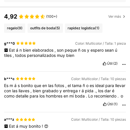
4,92
(100+)
Ver más
regalo
(9)
outfits de boda
(5)
rapidez logística
(1)
g***0
Color: Multicolor / Talla: 1 pieza
Est
á
n
bien
elaborados
,
son
peque
ñ
os
y
espero
sean
ú
tiles
,
todos
personalizados
muy
bien
Útil
(2)
b***c
Color: Multicolor / Talla: 10 piezas
Es
m
á
s
bonito
que
en
las
fotos
,
el
tama
ñ
o
es
ideal
para
llevar
con
las
llaves
,
bien
grabado
y
entrega
r
á
pida
.,
los
dar
é
como
detalle
para
los
hombres
en
mi
boda
.
Lo
recomiendo
.
☺️
Útil
(1)
a***z
Color: Multicolor / Talla: 10 piezas
Est
á
muy
bonito
!
😍