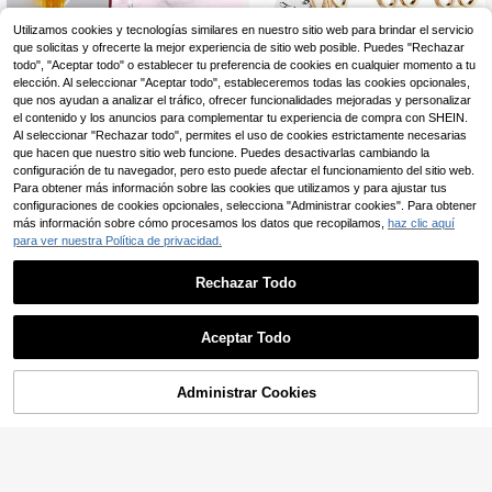
Utilizamos cookies y tecnologías similares en nuestro sitio web para brindar el servicio
que solicitas y ofrecerte la mejor experiencia de sitio web posible. Puedes "Rechazar
1 pieza Imanes personalizados para
5
refrigerador con abrebotellas con fo
todo", "Aceptar todo" o establecer tu preferencia de cookies en cualquier momento a tu
,89€
rma de botella de cerveza. Estos ab
elección. Al seleccionar "Aceptar todo", estableceremos todas las cookies opcionales,
rebotellas e imanes para refrigerado
que nos ayudan a analizar el tráfico, ofrecer funcionalidades mejoradas y personalizar
r se pueden colocar en el refrigerad
el contenido y los anuncios para complementar tu experiencia de compra con SHEIN.
or para un fácil acceso. Vienen en f
Al seleccionar "Rechazar todo", permites el uso de cookies estrictamente necesarias
ormas interesantes y son pequeños
que hacen que nuestro sitio web funcione. Puedes desactivarlas cambiando la
regalos para festividades diarias, tal
configuración de tu navegador, pero esto puede afectar el funcionamiento del sitio web.
las creativas
Para obtener más información sobre las cookies que utilizamos y para ajustar tus
Juego de 36 abridores de botellas d
configuraciones de cookies opcionales, selecciona "Administrar cookies". Para obtener
10
orados para el 60 aniversario, inclu
,58€
más información sobre cómo procesamos los datos que recopilamos,
haz clic aquí
ye abridores de botellas para fiesta
para ver nuestra Política de privacidad.
de 60 cumpleaños, tarjetas de agra
decimiento y bolsas de organza, ad
ecuado para 60 cumpleaños, aniver
Rechazar Todo
sario de boda, boda y otras ocasion
es, se puede dar como recuerdos, o
bsequios o decoraciones para los in
Ahorro de 0,03€
Aceptar Todo
vitados.
Al hacer clic en "Personalizar", accedes a estos Términos y Condiciones.
50 piezas Abridores de botellas per
4
sonalizables, Abridores de botellas
,75€
4,78€
de cerveza de acero inoxidable per
Administrar Cookies
Personalizar ahora
sonalizados, Recuerdos de boda pa
ra invitados al por mayor, Regalo pa
ra padrinos, Regalo de cumpleaños
para el padre