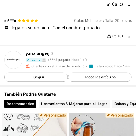
Útil
(2)
m***o
Color: Multicolor / Talla: 20 piezas
Llegaron
super
bien
.
Con
el
nombre
grabado
Útil
(0)
362 Seguidores
4,93
yanxiangwj
d***2
pagado
Hace 1 día
Vendedor
m***u
seguido hace
Hace 1 día
362 Seguidores
4,93
Clientes con alta tasa de repetición
Establecido hace 1 año
Seguir
Todos los artículos
362 Seguidores
4,93
También Podría Gustarte
362 Seguidores
4,93
Recomendados
Herramientas & Mejoras para el Hogar
Bolsos y Equ
362 Seguidores
4,93
362 Seguidores
4,93