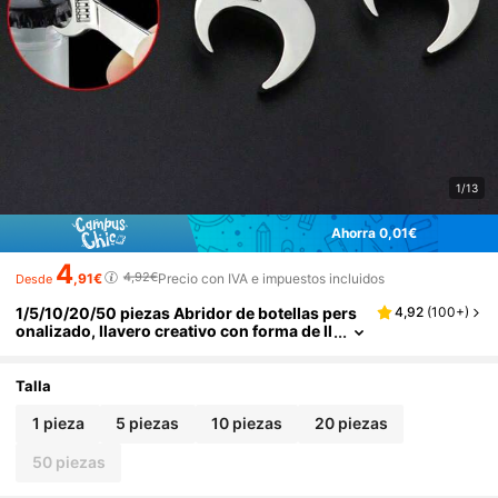
1/13
Ahorra 0,01€
4
4,92€
,91€
Precio con IVA e impuestos incluidos
Desde
1/5/10/20/50 piezas Abridor de botellas pers
4,92
(
100+
)
onalizado, llavero creativo con forma de ll
ave inglesa, adecuado para el Día del Padr
e, boda, regalo para amigos, familia, regalo de
cumpleaños
Talla
1 pieza
5 piezas
10 piezas
20 piezas
50 piezas