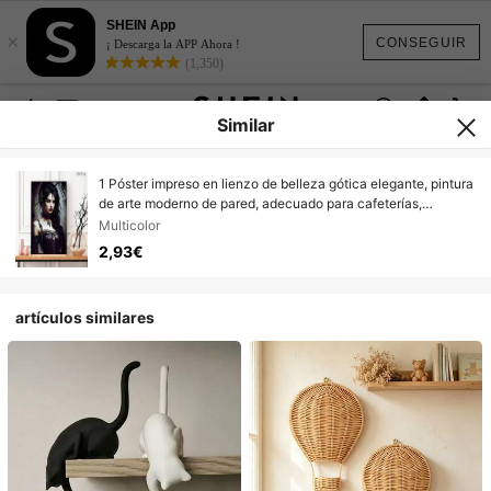
SHEIN App
×
CONSEGUIR
¡ Descarga la APP Ahora !
(1,350)
Similar
1 Póster impreso en lienzo de belleza gótica elegante, pintura
de arte moderno de pared, adecuado para cafeterías,
hogares, dormitorios, salas de estar, cocinas, baños, oficinas,
Multicolor
decoración del hogar, decoración de casas, decoración de
2,93€
dormitorios, decoración de paredes para regalar a amigos.
artículos similares