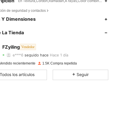
ipción
En Textura,Cordón,Ramadan,A rayas,Color combinado
ción de seguridad y contactos
s Y Dimensiones
4,93
16
150
 La Tienda
4,93
16
150
4,93
16
150
FZyiling
Vendedor
e***6
seguido hace
Hace 1 día
4,93
16
150
Calificación
Artículos
Seguidores
Vendido recientemente
1.5K Compra repetida
4,93
16
150
Todos los artículos
Seguir
4,93
16
150
4,93
16
150
4,93
16
150
4,93
16
150