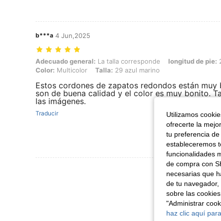
b***a
4 Jun,2025
Adecuado general: La talla corresponde, longitud de pie: 23.0 cm / 9.1
Adecuado general:
La talla corresponde
longitud de pie:
2
Color:
Multicolor
Talla:
29 azul marino
Estos cordones de zapatos redondos están muy 
son de buena calidad y el color es muy bonito. Ta
las imágenes.
Traducir
Utilizamos cookies
ofrecerte la mejo
tu preferencia de
estableceremos to
funcionalidades m
de compra con SH
Ver Más Re
necesarias que h
de tu navegador, 
sobre las cookies
"Administrar coo
haz clic aquí para