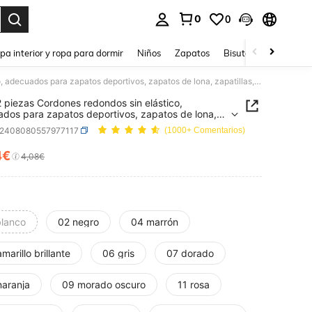
0
0
ar. Press Enter to select.
pa interior y ropa para dormir
Niños
Zapatos
Bisutería Y Accesorio
1 par/2 piezas Cordones redondos sin elástico, adecuados para zapatos deportivos, zapatos de lona, zapatillas, botas, zapatos de senderismo, zapatos para hombres y mujeres, 120 cm (aproximadamente 47,2 pulgadas)
2 piezas Cordones redondos sin elástico,
dos para zapatos deportivos, zapatos de lona,
llas, botas, zapatos de senderismo, zapatos para
x2408080557977117
(1000+ Comentarios)
s y mujeres, 120 cm (aproximadamente 47,2
as)
4€
ICE AND AVAILABILITY
4,08€
blanco
02 negro
04 marrón
marillo brillante
06 gris
07 dorado
naranja
09 morado oscuro
11 rosa