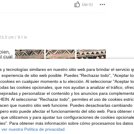
Útil (1)
 in, Color: Multicolor, Talla: 29 azul marino
3.0 cm / 9.1 in
bien,
l cual
 y tecnologías similares en nuestro sitio web para brindar el servicio qu
r experiencia de sitio web posible. Puedes "Rechazar todo", "Aceptar t
 cookies en cualquier momento a tu elección. Al seleccionar "Aceptar to
das las cookies opcionales, que nos ayudan a analizar el tráfico, ofre
Útil (0)
ejoradas y personalizar el contenido y los anuncios para complementa
EIN. Al seleccionar "Rechazar todo", permites el uso de cookies estri
señas
acen que nuestro sitio web funcione. Puedes desactivarlas cambiando 
pero esto puede afectar el funcionamiento del sitio web. Para obtener
 que utilizamos y para ajustar tus configuraciones de cookies opcional
kies". Para obtener más información sobre cómo procesamos los datos
 ver nuestra Política de privacidad.