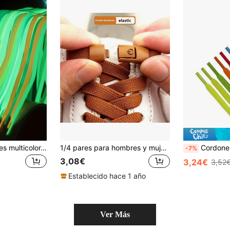
8/2 piezas, opciones multicolor, cordones reflectantes de unicolor que brillan en la oscuridad de 120 cm, zapatos deportivos unisex, versátiles, adecuados para uso diario, citas, fiestas y atuendos de vacaciones
1/4 pares para hombres y mujeres, cordones elásticos de fácil clip sin atar - 1 par, material duradero de poliéster y spandex, cordones de zapatillas sin palabras
Cordones redondos ovalados de poliéster de 6 mm de grosor, adecuados para zapatos deportivos, zapatos casuales, zapatos de baloncesto, zapatos de tenis, diseño súper suave y cómod
-7%
3,08€
3,24€
3,52
Establecido hace 1 año
Ver Más