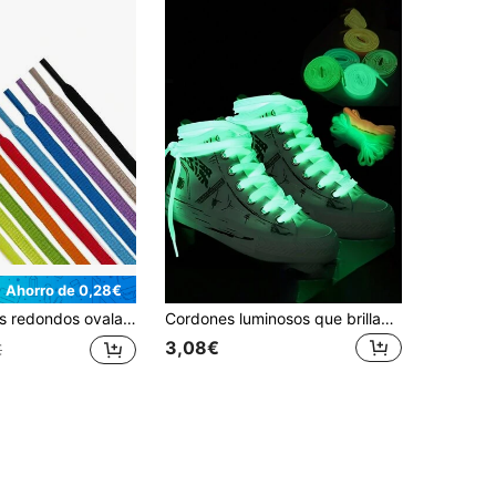
Ahorro de 0,28€
o, duraderos y de longitud ajustable, unisex (2 pares), estante para zapatos, ahorrador de almacenamiento, al aire libre, jardín, artículo esencial de viaje, portátil, artículo esencial de playa, temporada de graduación, ceremonia de graduación, regalo de graduación, felicitaciones graduado, valedictorian, terminar la escuela, fiesta de graduación
Cordones luminosos que brillan en la oscuridad - Perfectos para zapatos de lona de corte bajo, zapatillas y zapatos casuales - Cordones deportivos para mujeres, accesorios a juego para parejas, escuela, actividades al aire libre, vacaciones, viajes, accesorios de vestuario y regalos
3,08€
€