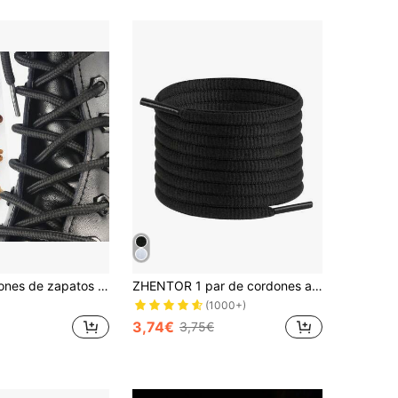
1 par de cordones de zapatos de 160 cm, cordones gruesos y redondos versátiles unisex para botas, botas de caña alta, botas para exteriores, zapatos de senderismo, zapatillas, resistentes, zapatos, selecciones de primavera y verano, regalos para damas de honor, habitación, playa, viaje, para hombres, para mujeres, vacaciones, Día de la Mujer, artículos esenciales de viaje, recuerdos de boda, Y2k, dormitorio, accesorios para automóviles de mujer, decoración de cocina, cosas lindas, estante para zapatos, ahorrador de almacenamiento, exterior, jardín, ceremonia de graduación, fiesta de graduación, felicitaciones graduado, felicitaciones graduado, valedictorian, terminar la escuela
ZHENTOR 1 par de cordones atléticos medio redondos para zapatillas de deporte para hombres de estilo grueso o para zapatillas de baloncesto / casuales para mujeres, disponibles en variaciones de negro, blanco y multicolor.
(1000+)
3,74€
3,75€