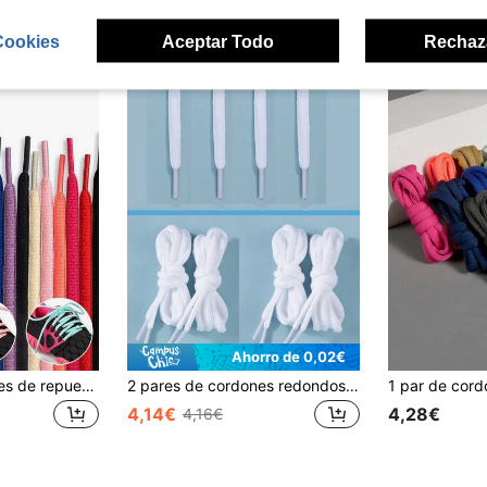
ron
Cookies
Aceptar Todo
Rechaz
Ahorro de 0,02€
Cordones de colores de repuesto para zapatillas y zapatillas gruesas, cordones versátiles clásicos unisex, cordones de repuesto semi-redondos de moda
2 pares de cordones redondos, lazos de moda adecuados para diversos zapatos, versátiles para zapatillas, botas y otros calzados de alta calidad
4,14€
4,28€
4,16€