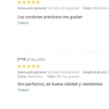
Adecuado general: La talla corresponde, Color: Multicolor, Talla: 27
Adecuado general:
La talla corresponde
Color:
Multicolor
Los cordones preciosos me gustan
Traducir
j***0
22 Apr,2025
Adecuado general: La talla corresponde, longitud de pie: 26.5 cm / 10
Adecuado general:
La talla corresponde
longitud de pie:
2
Color:
Multicolor
Talla:
03 rojo grande
Son perfectos, de buena calidad y resistentes.
Traducir