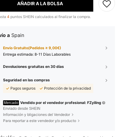
AÑADIR A LA BOLSA
asta
4
puntos SHEIN calculados al finalizar la compra.
ío a
Spain
Envío Gratuito(Pedidos ≥ 9,00€)
Entrega estimada:
8-11 Días Laborables
Devoluciones gratuitas en 30 días
Seguridad en las compras
Pagos seguros
Protección de la privacidad
Vendido por el vendedor profesional: FZyiling
Mercado
Enviado desde SHEIN
Información y bligaciones del Vendedor
Para reportar a este vendedor y/o producto