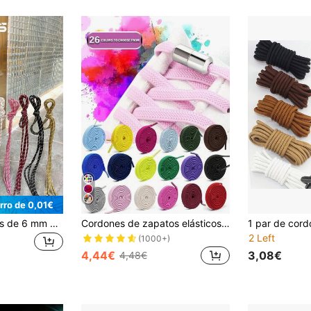
rro de 0,01€
Cordones redondos de 6 mm de ancho x 120 mm de largo, con opciones de multicolor, cordones de repuesto versátiles adecuados para botas, zapatillas, zapatos de senderismo, zapatos de trabajo, unisex
Cordones de zapatos elásticos sin atar, cordones planos, aptos para zapatos deportivos de hombres y mujeres. Cordones con efecto caído rápido con cierre de metal, cordones para zapatillas de mujer y hombre, zapatos casuales, zapatos blancos, zapatos de baloncesto, zapatillas de running
2 Left
(1000+)
4,44€
3,08€
4,48€