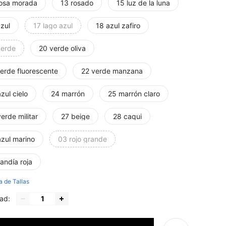
rosa morada
13 rosado
15 luz de la luna
zul
17 lago azul
18 azul zafiro
verde
20 verde oliva
verde fluorescente
22 verde manzana
zul cielo
24 marrón
25 marrón claro
erde militar
27 beige
28 caqui
azul marino
03 rojo grande
andía roja
a de Tallas
ad: