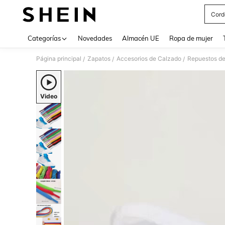
Cord
Use up 
Categorías
Novedades
Almacén UE
Ropa de mujer
Página principal
Zapatos
Accesorios de Calzado
Repuestos de
/
/
/
Video