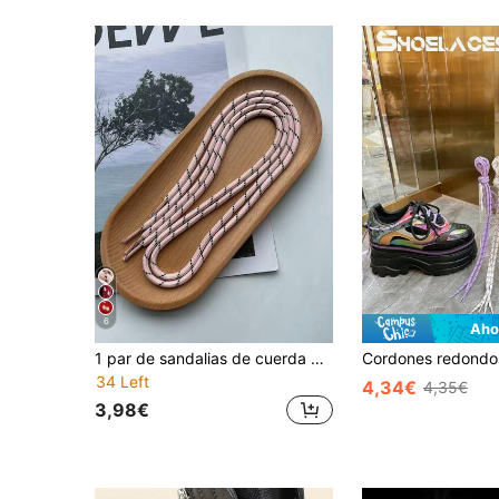
6
Aho
1 par de sandalias de cuerda de poliéster con estampado geométrico casual para la playa, versátiles para uso al aire libre durante todo el año
34 Left
4,34€
4,35€
3,98€