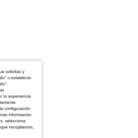
4,93
16
150
e solicitas y
odo" o establecer
do",
cer
r tu experiencia
ctamente
la configuración
 más información
es, selecciona
 que recopilamos,