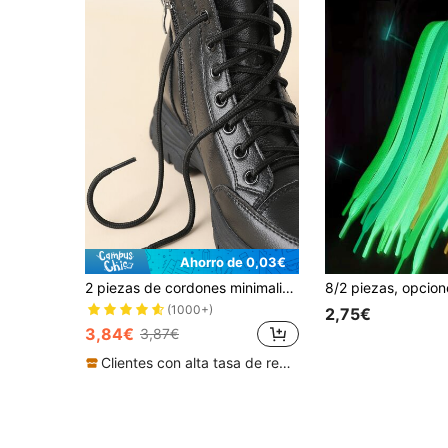
Ahorro de 0,03€
2 piezas de cordones minimalistas, accesorios negros para botas o zapatillas, zapatos casuales, botas de invierno, botas por encima de la rodilla o altas, ideas de regalos de accesorios para zapatos
(1000+)
2,75€
3,84€
3,87€
Clientes con alta tasa de repetición