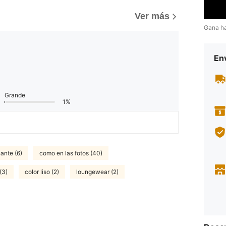
)
Ver más
Gana h
Env
Grande
1%
ante (6)
como en las fotos (40)
(3)
color liso (2)
loungewear (2)