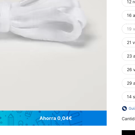
12 
16 a
19 
21 
23 a
26 v
29 
14 s
Guí
Ahorra 0,04€
Cantid