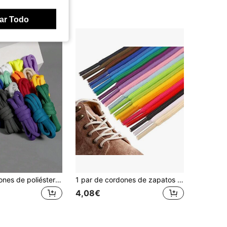
ar Todo
1 par de cordones de poliéster gruesos semicirculares, cordones de zapatos coloridos para hombres y mujeres, cordones de repuesto duraderos para botas de senderismo y botas
1 par de cordones de zapatos redondos de moda, con 16 ojales, adecuados para zapatillas, planos, botas, zapatos casuales, zapatos deportivos, disponibles en múltiples colores, longitud de aproximadamente 120 cm (47,24 pulgadas) para uso diario, ideas de regalo
4,08€