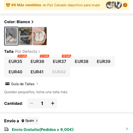
rande, antideslizantes, zapatillas chunky, za
#
6
Más vendidos
en Pijo Calzado deportivo para mujer
patillas para mujer, vuelta al colegio
Color: Blanco
Talla
Por Defecto
15 left
13 left
18 left
EUR35
EUR36
EUR37
EUR38
EUR39
EUR40
EUR41
EUR42
Guía de Tallas
Quedan pequeños, toma una talla más
Cantidad:
Envío a
Spain
Envío Gratuito(Pedidos ≥ 9,00€)