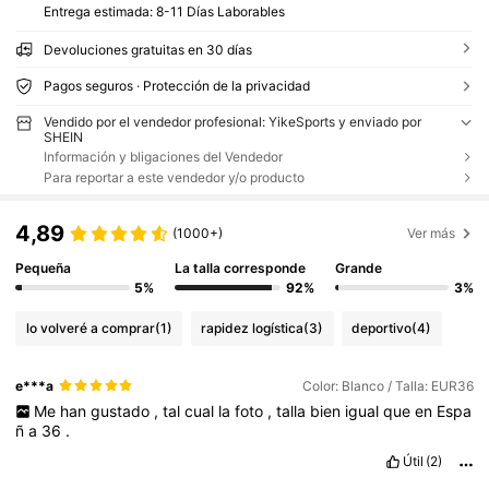
Entrega estimada:
8-11 Días Laborables
Devoluciones gratuitas en 30 días
Pagos seguros · Protección de la privacidad
Vendido por el vendedor profesional: YikeSports y enviado por
SHEIN
Información y bligaciones del Vendedor
Para reportar a este vendedor y/o producto
4,89
(1000+)
Ver más
Pequeña
La talla corresponde
Grande
5%
92%
3%
lo volveré a comprar
(1)
rapidez logística
(3)
deportivo
(4)
e***a
Color: Blanco / Talla: EUR36
Me
han
gustado
,
tal
cual
la
foto
,
talla
bien
igual
que
en
Espa
ñ
a
36
.
Útil
(2)