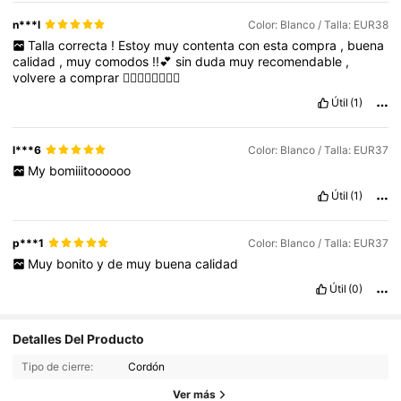
n***l
Color: Blanco / Talla: EUR38
Talla
correcta
!
Estoy
muy
contenta
con
esta
compra
,
buena
calidad
,
muy
comodos
!!💕
sin
duda
muy
recomendable
,
volvere
a
comprar
👌🏼👌🏼👌🏼👌🏼
Útil
(1)
l***6
Color: Blanco / Talla: EUR37
My
bomiiitoooooo
Útil
(1)
p***1
Color: Blanco / Talla: EUR37
Muy
bonito
y
de
muy
buena
calidad
Útil
(0)
Detalles Del Producto
Tipo de cierre:
Cordón
Ver más