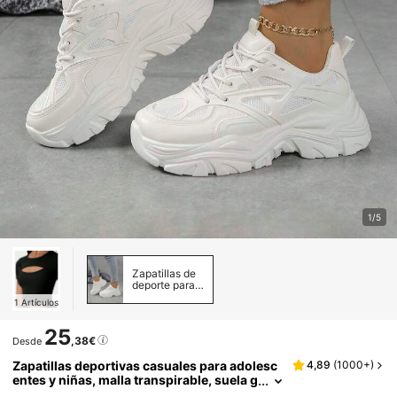
1/5
Zapatillas de
deporte para
mujer
1
Artículos
25
,38€
Desde
Zapatillas deportivas casuales para adolesc
4,89
(
1000+
)
entes y niñas, malla transpirable, suela g
ruesa, zapatos blancos cómodos, talla g