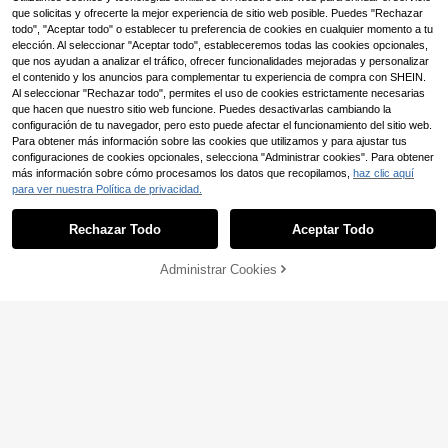
en la calle, color blanco
que solicitas y ofrecerte la mejor experiencia de sitio web posible. Puedes "Rechazar
todo", "Aceptar todo" o establecer tu preferencia de cookies en cualquier momento a tu
elección. Al seleccionar "Aceptar todo", estableceremos todas las cookies opcionales,
que nos ayudan a analizar el tráfico, ofrecer funcionalidades mejoradas y personalizar
el contenido y los anuncios para complementar tu experiencia de compra con SHEIN.
Al seleccionar "Rechazar todo", permites el uso de cookies estrictamente necesarias
que hacen que nuestro sitio web funcione. Puedes desactivarlas cambiando la
configuración de tu navegador, pero esto puede afectar el funcionamiento del sitio web.
Para obtener más información sobre las cookies que utilizamos y para ajustar tus
configuraciones de cookies opcionales, selecciona "Administrar cookies". Para obtener
más información sobre cómo procesamos los datos que recopilamos,
haz clic aquí
para ver nuestra Política de privacidad.
Rechazar Todo
Aceptar Todo
Administrar Cookies
AÑADIR A LA BOLSA
#modadeportiva
Zapatillas de plataforma ligeras, tra
2025 Otoño Zapatos cómodos de m
nspirables y cómodas para mujer, d
ujer con puntera redonda y cordone
25
28
,08€
,29€
e malla y mezclados, apropiadas pa
s, con aumento de altura para corre
ra el gimnasio y los viajes
r. Zapatillas deportivas de suela gru
esa, de corte bajo y bloques de colo
r, transpirables para las cuatro esta
ciones