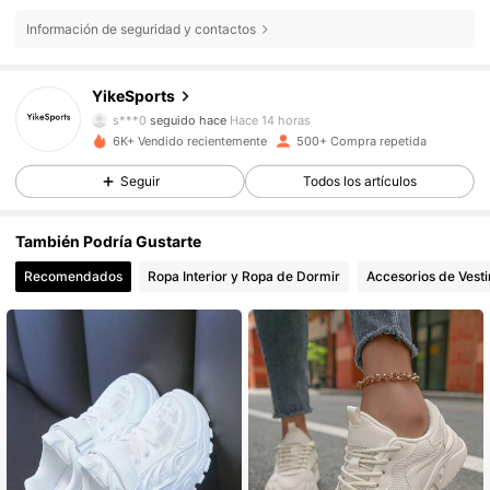
Información de seguridad y contactos
1.8K Seguidores
4,93
YikeSports
s***0
seguido hace
Hace 14 horas
1.8K Seguidores
4,93
6K+ Vendido recientemente
500+ Compra repetida
Seguir
Todos los artículos
1.8K Seguidores
4,93
También Podría Gustarte
1.8K Seguidores
4,93
Recomendados
Ropa Interior y Ropa de Dormir
Accesorios de Vesti
1.8K Seguidores
4,93
1.8K Seguidores
4,93
1.8K Seguidores
4,93
1.8K Seguidores
4,93