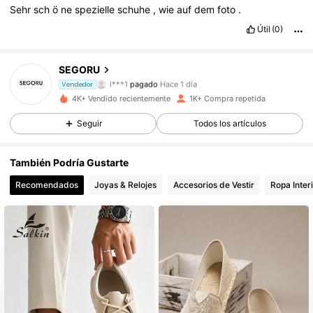
Sehr
sch
ö
ne
spezielle
schuhe
,
wie
auf
dem
foto
.
Útil
(0)
SEGORU
1.3K Seguidores
4,85
l***1
pagado
Hace 1 día
Vendedor
j***u
seguido hace
Hace 1 día
4K+ Vendido recientemente
1K+ Compra repetida
1.3K Seguidores
4,85
Seguir
Todos los artículos
También Podría Gustarte
1.3K Seguidores
4,85
Recomendados
Joyas & Relojes
Accesorios de Vestir
Ropa Inter
1.3K Seguidores
4,85
1.3K Seguidores
4,85
1.3K Seguidores
4,85