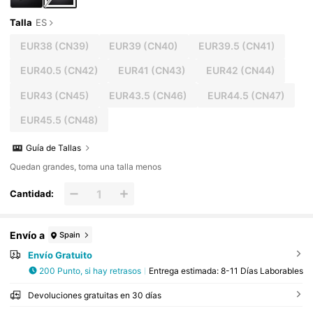
Talla
ES
EUR38
(CN39)
EUR39
(CN40)
EUR39.5
(CN41)
EUR40.5
(CN42)
EUR41
(CN43)
EUR42
(CN44)
EUR43
(CN45)
EUR43.5
(CN46)
EUR44.5
(CN47)
EUR45.5
(CN48)
Guía de Tallas
Quedan grandes, toma una talla menos
Cantidad:
Envío a
Spain
Envío Gratuito
200 Punto, si hay retrasos
Entrega estimada:
8-11 Días Laborables
Devoluciones gratuitas en 30 días