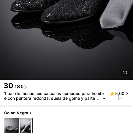
1/3
30
,18€
1 par de mocasines casuales cómodos para hombr
5,00
e con puntera redonda, suela de goma y parte
(1)
superior de cuero PU (Talla grande en 1 talla)
Color: Negro