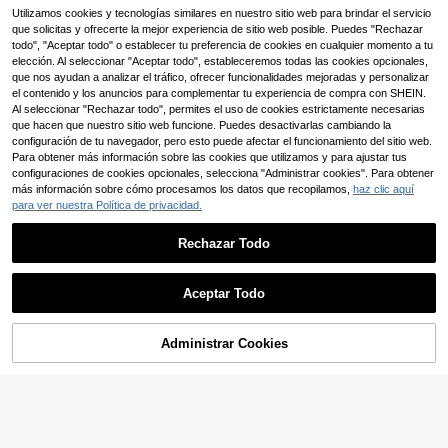
para primavera/verano
#negroatemporal
Utilizamos cookies y tecnologías similares en nuestro sitio web para brindar el servicio
que solicitas y ofrecerte la mejor experiencia de sitio web posible. Puedes "Rechazar
Zapatos formales de negocios para
hombre con hebilla de caballo, moc
todo", "Aceptar todo" o establecer tu preferencia de cookies en cualquier momento a tu
34
,53€
-1%
34,88€
asines de cuero charol brillante PU
elección. Al seleccionar "Aceptar todo", estableceremos todas las cookies opcionales,
transpirables de primavera con punt
que nos ayudan a analizar el tráfico, ofrecer funcionalidades mejoradas y personalizar
a puntiaguda y borlas, zapatos Der
el contenido y los anuncios para complementar tu experiencia de compra con SHEIN.
by ligeros y cómodos de moda, zap
Al seleccionar "Rechazar todo", permites el uso de cookies estrictamente necesarias
atos planos de suela gruesa negra d
que hacen que nuestro sitio web funcione. Puedes desactivarlas cambiando la
e invierno que aumentan la altura p
configuración de tu navegador, pero esto puede afectar el funcionamiento del sitio web.
ara peluqueros, mocasines versátile
s de negocios casuales, zapatos de
Para obtener más información sobre las cookies que utilizamos y para ajustar tus
Mostrar artículos similares con stock
Ver todo
tacón alto sin cordones, zapatos de
configuraciones de cookies opcionales, selecciona "Administrar cookies". Para obtener
vestir de verano para oficina, novio
más información sobre cómo procesamos los datos que recopilamos,
haz clic aquí
y boda, zapatos de cuero brillante,
para ver nuestra Política de privacidad.
zapatos portátiles sin cordones par
a hombre para banquetes, clubes y
fiestas, zapatos Oxford casuales de
Rechazar Todo
lujo para jóvenes, nuevo estilo otoñ
o primavera 2026, adecuados para i
r al trabajo, eventos sociales, actua
Aceptar Todo
ciones en el escenario, zapatos de
Lo sentimos, este producto está agotado.
cuero pequeños
Zapatos casuales de caña baja par
a hombre, primavera/verano, estilo
#5 Más vendidos
en Lo esencial Mocasines de hombre
Administrar Cookies
AGOTADO
coreano, zapatillas versátiles sin co
11
rdones
,68€
Hombres Mocasines con diseño de
puntada casual ocio exterior blanco
22
,50€