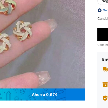
Neg
Guí
Cantid
Gana h
Env
Ahorra 0,67€