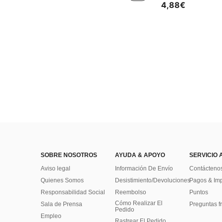
4,88€
SOBRE NOSOTROS
AYUDA & APOYO
SERVICIO 
Aviso legal
Información De Envío
Contácteno
Quienes Somos
Desistimiento/Devoluciones
Pagos & Im
Responsabilidad Social
Reembolso
Puntos
Cómo Realizar El
Sala de Prensa
Preguntas f
Pedido
Empleo
Rastrear El Pedido