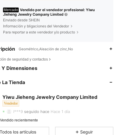
Vendido por el vendedor profesional: Yiwu
Mercado
Jieheng Jewelry Company Limited
Enviado desde SHEIN
Información y bligaciones del Vendedor
Para reportar a este vendedor y/o producto
ipción
Geométrico,Aleación de zinc,No
ción de seguridad y contactos
s Y Dimensiones
4,78
42
28
 La Tienda
4,78
42
28
Yiwu Jieheng Jewelry Company Limited
4,78
42
28
Vendedor
l***9
seguido hace
Hace 1 día
4,78
42
28
 Vendido recientemente
4,78
42
28
Todos los artículos
Seguir