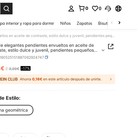
0
0
ar. Press Enter to select.
pa interior y ropa para dormir
Niños
Zapatos
Bisutería Y Accesorio
1 par de elegantes pendientes envueltos en aceite de contraste, estilo dulce y juvenil, pendientes pequeños tridimensionales con pentagrama, adecuados para regalo, uso diario, citas y fiestas
de elegantes pendientes envueltos en aceite de
ste, estilo dulce y juvenil, pendientes pequeños
ensionales con pentagrama, adecuados para
j260525151887062924747
 uso diario, citas y fiestas
6€
-17%
ICE AND AVAILABILITY
3,93€
Ahorra
0,16€
en este artículo después de unirte.
de Estilo:
ma geométrica