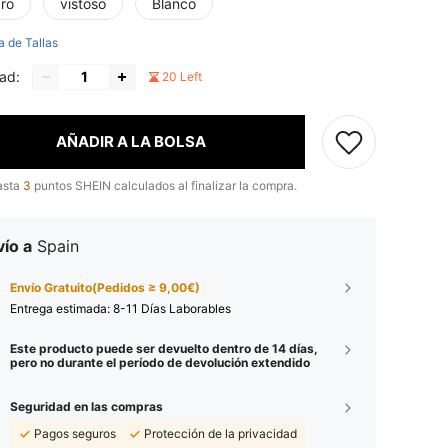
ro
vistoso
Blanco
a de Tallas
ad:
20 Left
AÑADIR A LA BOLSA
asta
3
puntos SHEIN calculados al finalizar la compra.
ío a
Spain
Envío Gratuito(Pedidos ≥ 9,00€)
Entrega estimada:
8-11 Días Laborables
Este producto puede ser devuelto dentro de 14 días,
pero no durante el período de devolución extendido
Seguridad en las compras
Pagos seguros
Protección de la privacidad