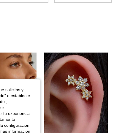
4,78
42
28
4,78
42
28
4,78
42
28
e solicitas y
odo" o establecer
do",
cer
r tu experiencia
ctamente
la configuración
 más información