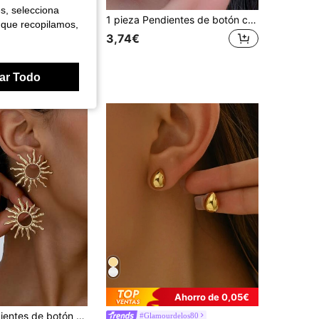
es, selecciona
Pendientes de aro grandes de acero inoxidable 316 de alta calidad, chapados en oro de 18K, no se desvanecen, cómodos y versátiles, diseño minimalista y elegante, adecuados para uso diario o fiestas, joyería de moda, joyería de playa para vacaciones de verano, adecuados para la playa, viajes, decoración diaria de mujeres, combinación de atuendos, citas, fiestas, regalo ideal para amigas
1 pieza Pendientes de botón con flor de acero inoxidable de 16G con CZ, pendientes de cabeza plana adecuados para cartílago, hélice, lóbulo y otros piercings de oreja, pendientes para mujer
 que recopilamos,
en Plateado Pendientes De Aro De Mujer
os
3,74€
ar Todo
Ahorro de 0,05€
en Flores Pendientes De Mujer
os
1 par de pendientes de botón elegantes y personalizados con girasol, para mujeres
#Glamourdelos80