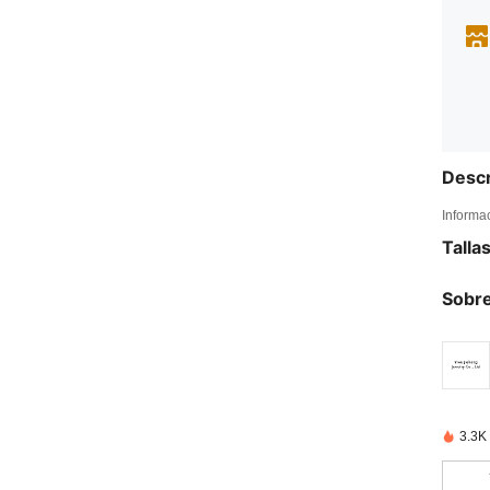
Descr
Informa
Talla
Sobre
3.3K