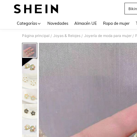
Bikin
Use up 
Categorías
Novedades
Almacén UE
Ropa de mujer
Página principal
Joyas & Relojes
Joyería de moda para mujer
/
/
/