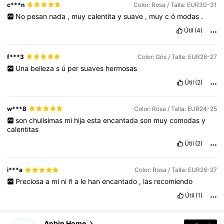
c***n
Color: Rosa / Talla: EUR30-31
No
pesan
nada
,
muy
calentita
y
suave
,
muy
c
ó
modas
.
Útil
(4)
f***3
Color: Gris / Talla: EUR26-27
Una
belleza
s
ú
per
suaves
hermosas
Útil
(2)
w***8
Color: Rosa / Talla: EUR24-25
son
chulisimas
mi
hija
esta
encantada
son
muy
comodas
y
calentitas
Útil
(2)
i***a
Color: Rosa / Talla: EUR26-27
Preciosa
a
mi
ni
ñ
a
le
han
encantado
,
las
recomiendo
Útil
(1)
1.4K Seguidores
4,91
Anbin Home