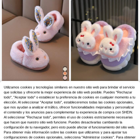
1 Par De Zapatillas Infantiles Estilo
Utilizamos cookies y tecnologías similares en nuestro sitio web para brindar el servicio
Conejo Para Invierno, Zapatos De C
que solicitas y ofrecerte la mejor experiencia de sitio web posible. Puedes "Rechazar
10
Pantuflas para niñas con diseño de
,38€
asa De Interior Con Dibujos Animad
conejo de peluche, forro cálido, blo
todo", "Aceptar todo" o establecer tu preferencia de cookies en cualquier momento a tu
10
os Para Niñas, Zapatillas Antidesliz
,97€
queo de color, suela suave, cálidas
elección. Al seleccionar "Aceptar todo", estableceremos todas las cookies opcionales,
antes Cálidas
para interiores para niñas pequeña
que nos ayudan a analizar el tráfico, ofrecer funcionalidades mejoradas y personalizar
s/grandes/de guardería
el contenido y los anuncios para complementar tu experiencia de compra con SHEIN.
Al seleccionar "Rechazar todo", permites el uso de cookies estrictamente necesarias
que hacen que nuestro sitio web funcione. Puedes desactivarlas cambiando la
configuración de tu navegador, pero esto puede afectar el funcionamiento del sitio web.
Para obtener más información sobre las cookies que utilizamos y para ajustar tus
configuraciones de cookies opcionales, selecciona "Administrar cookies". Para obtener