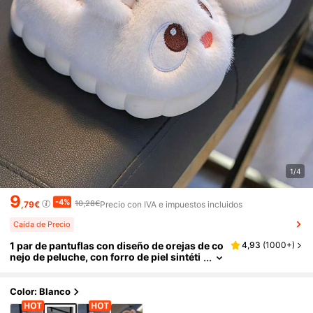
1/4
9
-4%
10,28€
,79€
Precio con IVA e impuestos incluidos
Caída de Precio
1 par de pantuflas con diseño de orejas de co
4,93
(
1000+
)
nejo de peluche, con forro de piel sintéti
ca suave y suela de goma antideslizante,
pantuflas cálidas para el interior del hogar p
ara niños pequeños y niños
Color: Blanco