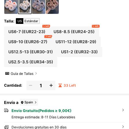
Talla
:
US
Estándar
5 left
5 left
US6-7
(EUR22-23)
US8-8.5
(EUR24-25)
3 left
US9-10
(EUR26-27)
US11-12
(EUR28-29)
US12.5-13
(EUR30-31)
US1-2
(EUR32-33)
US2.5-3.5
(EUR34-35)
Guía de Tallas
Cantidad:
33 Left
Envío a
Spain
Envío Gratuito(Pedidos ≥ 9,00€)
Entrega estimada:
8-11 Días Laborables
Devoluciones gratuitas en 30 días