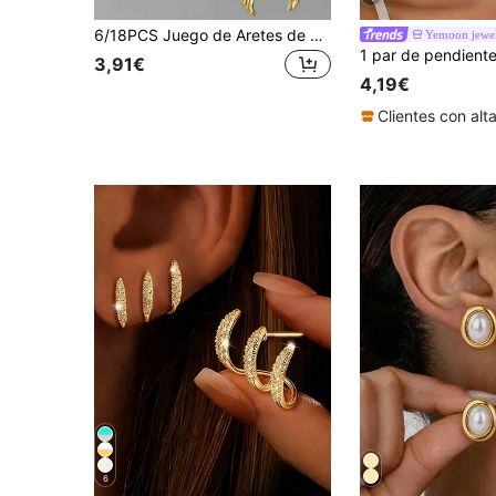
6/18PCS Juego de Aretes de Oro para Mujer con Encantos Personalizados de Moda, Hoja Simétrica, Flor de Cinco Pétalos, Flor Preservada, Lirio, Estilo Geométrico Multiestilo, Uso Diario, Regalo para Familiares y Amigos
Yemoon jewe
3,91€
4,19€
6