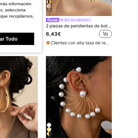
 más información
es, selecciona
9
 que recopilamos,
Conjunto de 5 piezas de accesorios de moda vintage de pendientes ajustables con clips para orejas no perforadas, adecuados para chicas
ATLAS ORIGEN
2 piezas de pendientes de botón asimétricos exagerados de oro rosa minimalistas y de moda, elegantes y versátiles, adecuados para el uso de vacaciones de las mujeres, pendientes de gran tamaño
6,43€
ar Todo
Clientes con alta tasa de repetición
5