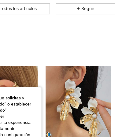
4,81
83
284
Todos los artículos
Seguir
4,81
83
284
4,81
83
284
4,81
83
284
4,81
83
284
4,81
83
284
e solicitas y
odo" o establecer
do",
4,81
83
284
cer
r tu experiencia
ctamente
la configuración