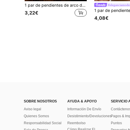
1 par de pendientes de arco de tridente lujosos y brillantes, hipoalergénicos, aptos para uso diario, festivales de música y regalos
#eleganciamode
3,22€
4,08€
SOBRE NOSOTROS
AYUDA & APOYO
SERVICIO 
Aviso legal
Información De Envío
Contácteno
Quienes Somos
Desistimiento/Devoluciones
Pagos & Im
Responsabilidad Social
Reembolso
Puntos
Cómo Realizar El