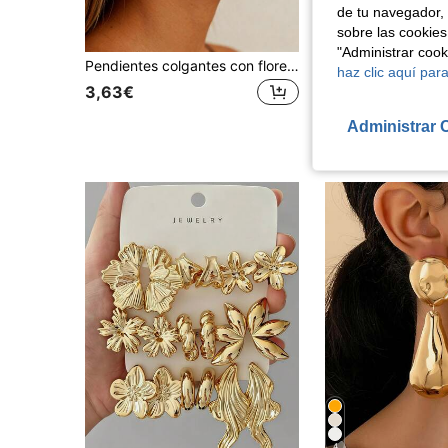
de tu navegador, 
sobre las cookies
"Administrar coo
Pendientes colgantes con flores - Pendientes de acero inoxidable 316 para mujeres, no se destiñen, pendientes de aro con flores minimalistas, regalo de joyería de moda
#oceanstory
haz clic aquí para
1 Par De Envoltorios Decorativos De Perlas Sintéticas
-1%
3,63€
4,73€
4,78€
Administrar 
4