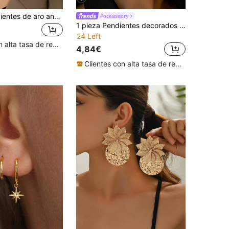
1 par de pendientes de aro anchos y grandes de estilo punk para mujeres, aptos para fiestas y uso diario
#oceanstory
1 pieza Pendientes decorados con perlas falsas de moda, adecuados para fiestas, reuniones y banquetes de mujeres, regalo
24 Left
Clientes con alta tasa de repetición
4,84€
Clientes con alta tasa de repetición