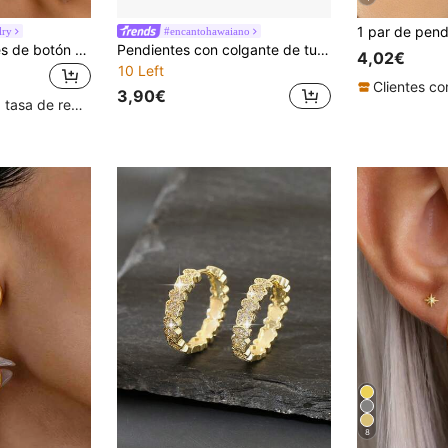
lry
#encantohawaiano
1 par de pendientes de botón con forma de gota de agua geométrica grande, adecuados para fiestas, reuniones, calle, uso diario y como regalo para mujeres
Pendientes con colgante de turquesa vintage, joyería bohemia elegante como regalo para bodas, fiestas, diseño minimalista lujoso, ideal para aniversarios, cumpleaños, fiestas y vestimenta de noche
4,02€
10 Left
3,90€
Clientes con alta tasa de repetición
8