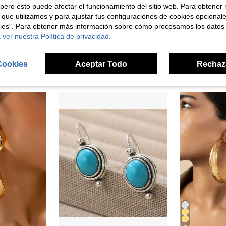
pero esto puede afectar el funcionamiento del sitio web. Para obtener
 que utilizamos y para ajustar tus configuraciones de cookies opcional
kies". Para obtener más información sobre cómo procesamos los datos
2 piezas Pendientes de aro con flores huecas chapados en oro, pendientes de botón con flores de oro elegantes, adecuados para damas de honor, uso diario, regalo del Día de San Valentín, accesorio para vacaciones en la playa
 ver nuestra Política de privacidad.
 De Moda Para Mujeres Como Regalo De Cumpleaños
en Chapado en oro de 14K Pendientes De Mujer
#1 Más vendidos
2,97€
3,73€
Cookies
Aceptar Todo
Rechaz
4