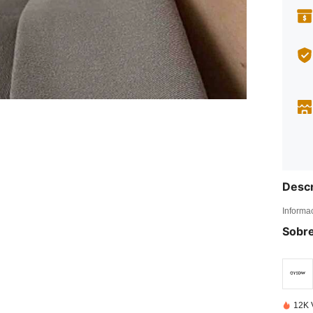
Descr
Informa
Sobre
12K 