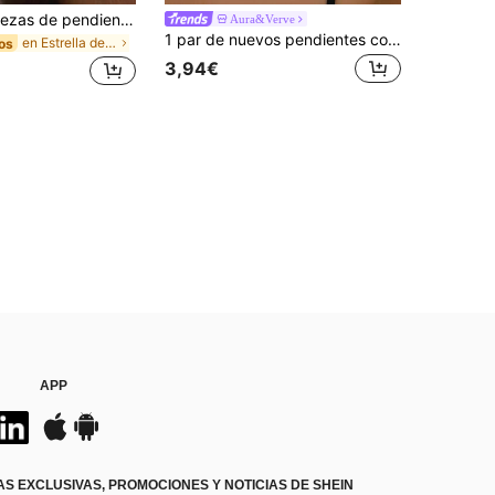
Juego de 3 piezas de pendientes delicados, bañados en oro de 14K con estrella, elegante arete de clip y pendiente de botón de baja alergia
Aura&Verve
1 par de nuevos pendientes colgantes de moda elegante con parches de flores y círculos geométricos versátiles de verano
en Estrella de mar Pendientes
os
3,94€
APP
S EXCLUSIVAS, PROMOCIONES Y NOTICIAS DE SHEIN