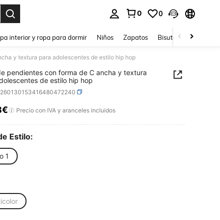
0
0
ar. Press Enter to select.
pa interior y ropa para dormir
Niños
Zapatos
Bisutería Y Accesorio
cha y textura para adolescentes de estilo hip hop
de pendientes con forma de C ancha y textura
dolescentes de estilo hip hop
k260130153416480472240
8€
ICE AND AVAILABILITY
Precio con IVA y aranceles incluidos
de Estilo:
lo 1
icolor