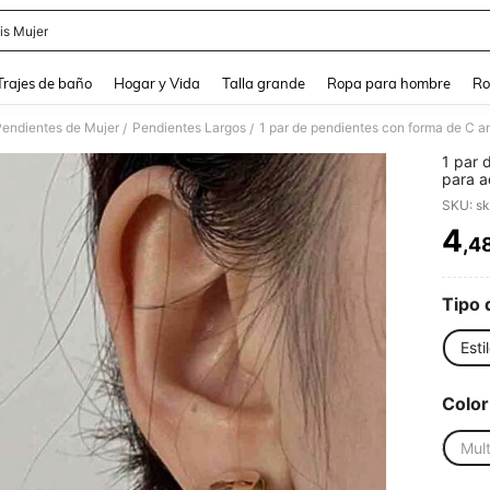
is Mujer
and down arrow keys to navigate search Búsqueda Reciente and Buscar y Encontr
Trajes de baño
Hogar y Vida
Talla grande
Ropa para hombre
Ro
Pendientes de Mujer
Pendientes Largos
1 par de pendientes con forma de C an
/
/
1 par 
para a
SKU: s
4
,4
PR
Tipo 
Esti
Color
Mult