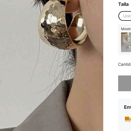
Talla
Unit
Mostra
Cantid
Lo sent
Env