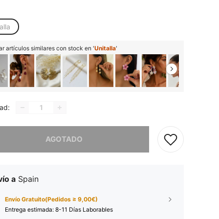
alla
r artículos similares con stock en '
Unitalla
'
ad:
imos, este producto está agotado.
AGOTADO
ío a
Spain
Envío Gratuito(Pedidos ≥ 9,00€)
Entrega estimada:
8-11 Días Laborables