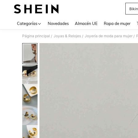
Bikin
Use up 
Categorías
Novedades
Almacén UE
Ropa de mujer
Página principal
Joyas & Relojes
Joyería de moda para mujer
/
/
/