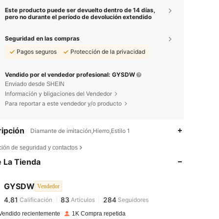
Este producto puede ser devuelto dentro de 14 días,
pero no durante el período de devolución extendido
Seguridad en las compras
Pagos seguros
Protección de la privacidad
Vendido por el vendedor profesional: GYSDW
Enviado desde SHEIN
Información y bligaciones del Vendedor
Para reportar a este vendedor y/o producto
ipción
Diamante de imitación,Hierro,Estilo 1
4,81
83
284
ción de seguridad y contactos
 La Tienda
4,81
83
284
GYSDW
Vendedor
4,81
83
284
Calificación
Artículos
Seguidores
m***d
pagado
Hace 1 día
Vendido recientemente
1K Compra repetida