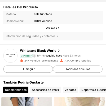
Detalles Del Producto
Material:
Tela tricotada
Composición:
100% Acrílico
Ver más
Información de seguridad y contactos
1.3K Seguidores
4,84
White and Black World
h***h
seguido hace
Hace 23 horas
Vendedor
24K Vendido recientemente
7.3K Compra repetida
1.3K Seguidores
4,84
Seguir
Todos los artículos
1.3K Seguidores
4,84
También Podría Gustarte
Recomendados
Accesorios de Vestir
Zapatos
Deportes & Exteri
1.3K Seguidores
4,84