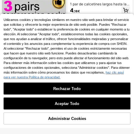
1 par de calcetines largos hasta la r
odilla de 120D para mujer de talla gr
4
,18€
ande, de color sólido y casuales par
a la vida diaria, cómodos
Utilizamos cookies y tecnologías similares en nuestro sitio web para brindar el servicio
que solicitas y ofrecerte la mejor experiencia de sitio web posible. Puedes "Rechazar
3 pares de calentadores de pierna d
e compresión alta por encima de la
todo", "Aceptar todo" o establecer tu preferencia de cookies en cualquier momento a tu
8
,57€
rodilla para mujer, ligeros, casuales,
elección. Al seleccionar "Aceptar todo", estableceremos todas las cookies opcionales,
deportivos y de baja presión
que nos ayudan a analizar el tráfico, ofrecer funcionalidades mejoradas y personalizar
el contenido y los anuncios para complementar tu experiencia de compra con SHEIN.
Al seleccionar "Rechazar todo", permites el uso de cookies estrictamente necesarias
que hacen que nuestro sitio web funcione. Puedes desactivarlas cambiando la
configuración de tu navegador, pero esto puede afectar el funcionamiento del sitio web.
Para obtener más información sobre las cookies que utilizamos y para ajustar tus
configuraciones de cookies opcionales, selecciona "Administrar cookies". Para obtener
más información sobre cómo procesamos los datos que recopilamos,
haz clic aquí
para ver nuestra Política de privacidad.
Rechazar Todo
Aceptar Todo
1 par de calcetines altos hasta la ro
dilla bordados, transpirables, que ab
3
,58€
sorben la humedad y cómodos, estil
Administrar Cookies
AÑADIR A LA BOLSA
o Y2K, acogedores
1/2/3/6 pares de calcetines de punt