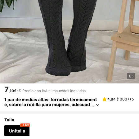
1/5
7
,10€
Precio con IVA e impuestos incluidos
1 par de medias altas, forradas térmicament
4,84
(
1000+
)
e, sobre la rodilla para mujeres, adecuad
as para otoño, invierno, vacaciones y fie
stas, cálidas
Talla
18 left
Unitalla