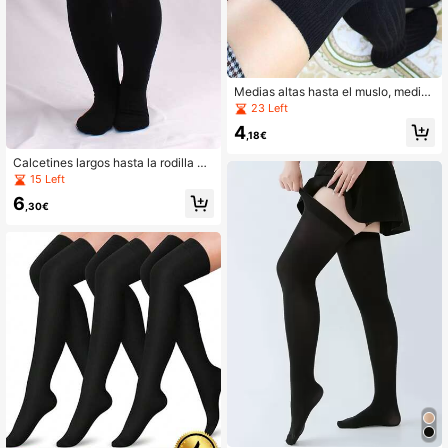
Medias altas hasta el muslo, medias
estilo tejido sobre la rodilla, medias
23 Left
para mujer, otoño, cálidas
4
,18€
Calcetines largos hasta la rodilla de
talla grande, calcetines muslo alto,
15 Left
cómodos
6
,30€