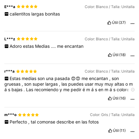
E***a
Color: Blanco / Talla: Unitalla
calientitos
largas
bonitas
Útil
(37)
L***z
Color: Blanco / Talla: Unitalla
Adoro
estas
Medias
....
me
encantan
Útil
(18)
r***a
Color: Blanco / Talla: Unitalla
Estas
medias
son
una
pasada
😍😍
me
encantan
,
son
gruesas
,
son
super
largas
,
las
puedes
usar
muy
muy
altas
o
m
á
s
bajas
.
Las
recomiendo
y
me
pedir
é
m
á
s
en
m
á
s
colores
😍
llego
en
muy
poco
tiempo
Útil
(16)
m***o
Color: Gris / Talla: Unitalla
Perfecto
,
tal
comonse
describe
en
las
fotos
Útil
(11)