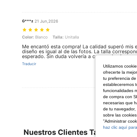
G***z
21 Jun,2026
Color: Blanco, Talla: Unitalla
Color:
Blanco
Talla:
Unitalla
Me encantó esta compra! La calidad superó mis ex
diseño es igual al de las fotos. La talla correspo
esperado. Sin duda volvería a comprarlo. ¡Lo re
Traducir
Utilizamos cookies
ofrecerte la mejo
tu preferencia de
estableceremos to
funcionalidades m
Ver Más Re
de compra con SH
necesarias que h
de tu navegador, 
sobre las cookies
"Administrar coo
haz clic aquí para
Nuestros Clientes También Vie