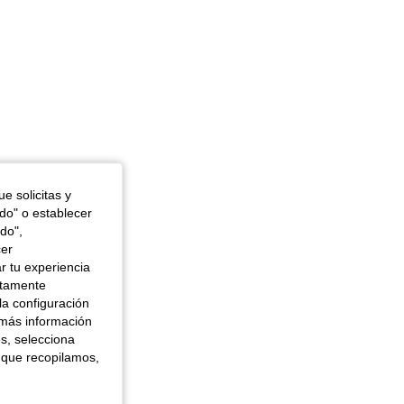
e solicitas y
odo" o establecer
do",
cer
r tu experiencia
ctamente
la configuración
 más información
es, selecciona
 que recopilamos,