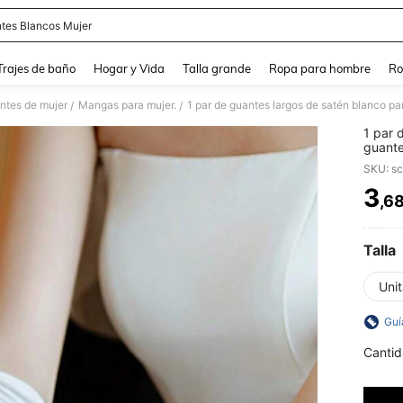
tes Blancos Mujer
and down arrow keys to navigate search Búsqueda Reciente and Buscar y Encontr
Trajes de baño
Hogar y Vida
Talla grande
Ropa para hombre
Ro
ntes de mujer
Mangas para mujer.
/
/
1 par 
guante
y fies
SKU: s
3
,6
PR
Talla
Unit
Guí
Cantid