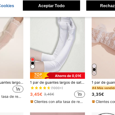
Cookies
Aceptar Todo
Rechaz
Ahorro de 0,01€
1 par/2 pares de guantes largos de unicolor plisados de alta gama
1 par de guantes largos de satén para mujer, 21 pulgadas de largo, adecuados para que las mujeres los usen, estilo elegante, adecuados para actuaciones de ópera, longitud hasta el codo, se pueden usar para disfraces de actuación.
#4 Más vendid
(1000+)
3,45€
3,35€
3,46€
Clientes con alta tasa de repetición
Clientes con alta tasa de repetición