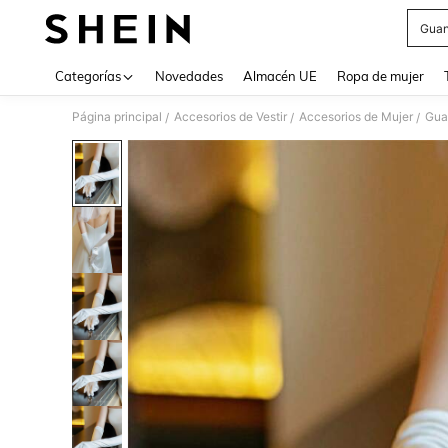
Guan
Use up 
Categorías
Novedades
Almacén UE
Ropa de mujer
Página principal
Accesorios de Vestir
Accesorios de Mujer
Gua
/
/
/