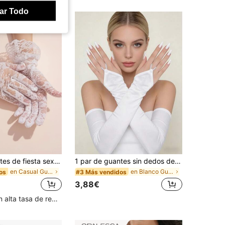
ar Todo
1 par de guantes de fiesta sexy para mujer, diseño de rosa y encaje con volantes, guantes de novia
1 par de guantes sin dedos de satén blanco, adecuados para ópera, eventos formales, bodas, viajes, festivales
en Casual Guantes de dedos completos para mujer
en Blanco Guantes sin dedos para mujer
os
#3 Más vendidos
3,88€
Clientes con alta tasa de repetición