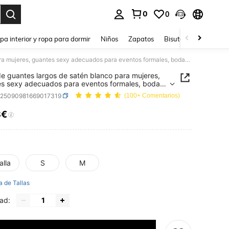
0
0
ar. Press Enter to select.
pa interior y ropa para dormir
Niños
Zapatos
Bisutería Y Accesorio
1 par de guantes largos de satén blanco para mujeres, guantes sexy adecuados para eventos formales, bodas y fiestas de verano
de guantes largos de satén blanco para mujeres,
s sexy adecuados para eventos formales, bodas
tas de verano
c25090981669017319
(100+ Comentarios)
8€
ICE AND AVAILABILITY
alla
S
M
a de Tallas
ad: