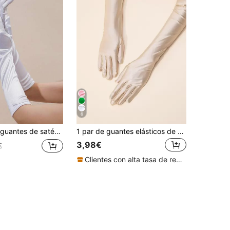
6
decuados para eventos, galas, actuaciones, bodas y atuendos de fiesta, verano, viajes, festivales, campamentos
1 par de guantes elásticos de seda de leche, accesorio para fiestas de disfraces, celebraciones, verano, festivales, campamentos
3,98€
€
Clientes con alta tasa de repetición