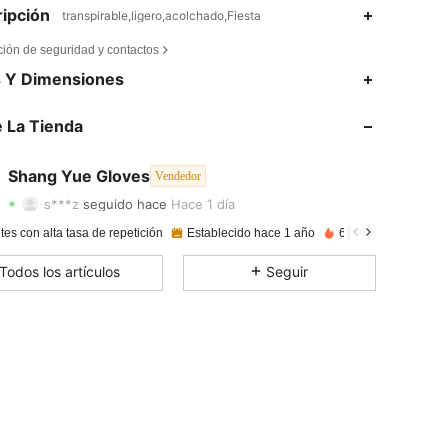
ipción
transpirable,ligero,acolchado,Fiesta
ción de seguridad y contactos
s Y Dimensiones
4,87
71
987
4,87
71
987
 La Tienda
4,87
71
987
Shang Yue Gloves
Vendedor
s***z
seguido hace
Hace 1 día
4,87
71
987
Calificación
Artículos
Seguidores
tes con alta tasa de repetición
Establecido hace 1 año
62K+ Vendido reci
4,87
71
987
Todos los artículos
Seguir
4,87
71
987
4,87
71
987
4,87
71
987
4,87
71
987