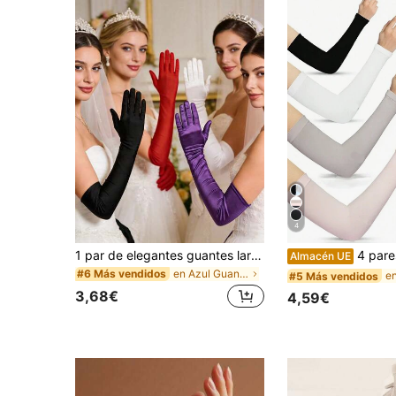
4
1 par de elegantes guantes largos de satén para novia, guantes largos formales elásticos multicolor, perfectos para boda, dama de honor, baile, fiesta de noche, fiesta de cóctel, accesorio de atuendo vintage
4 pares de mangas tubulares de prote
Almacén UE
en Azul Guantes de encaje
#6 Más vendidos
#5 Más vendidos
3,68€
4,59€