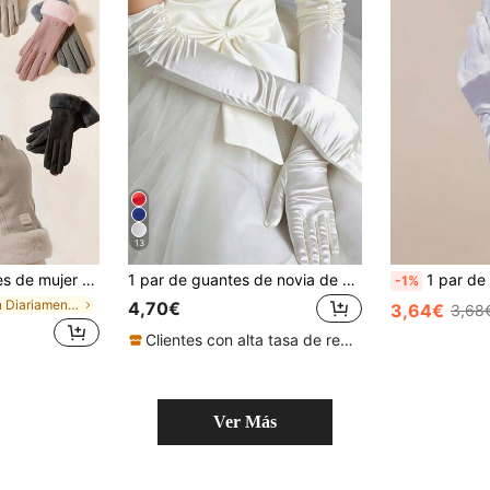
13
lla táctil, gruesos y a prueba de viento, guantes de ciclismo de felpa, adecuados para mantener el calor y el transporte en otoño/invierno
1 par de guantes de novia de satén extralargos de doble hilera con cuentas, que llegan hasta el codo, para mujer.
1 par de guantes de satén elásticos y sexys para mujeres, a
-1%
en Diariamente Guantes de mujer
4,70€
3,64€
3,68
Clientes con alta tasa de repetición
Ver Más