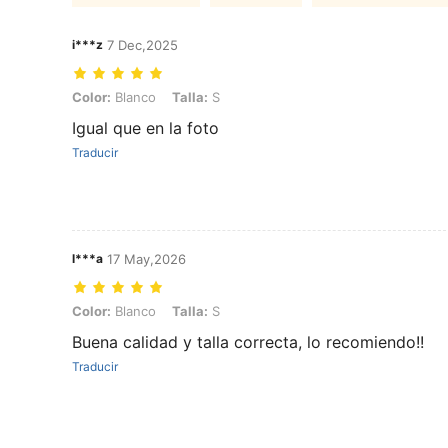
i***z
7 Dec,2025
Color: Blanco, Talla: S
Color:
Blanco
Talla:
S
Igual que en la foto
Traducir
l***a
17 May,2026
Color: Blanco, Talla: S
Color:
Blanco
Talla:
S
Buena calidad y talla correcta, lo recomiendo!!
Traducir