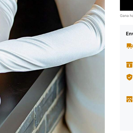
Gana h
Env