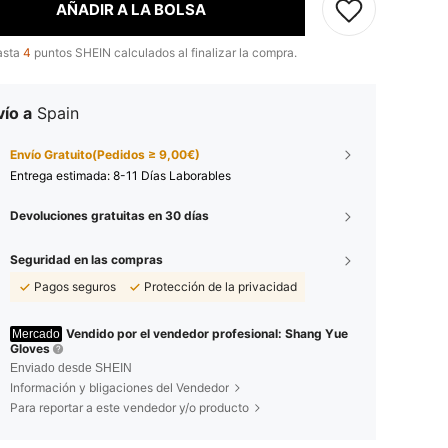
AÑADIR A LA BOLSA
asta
4
puntos SHEIN calculados al finalizar la compra.
ío a
Spain
Envío Gratuito(Pedidos ≥ 9,00€)
Entrega estimada:
8-11 Días Laborables
Devoluciones gratuitas en 30 días
Seguridad en las compras
Pagos seguros
Protección de la privacidad
Vendido por el vendedor profesional: Shang Yue
Mercado
Gloves
Enviado desde SHEIN
Información y bligaciones del Vendedor
Para reportar a este vendedor y/o producto