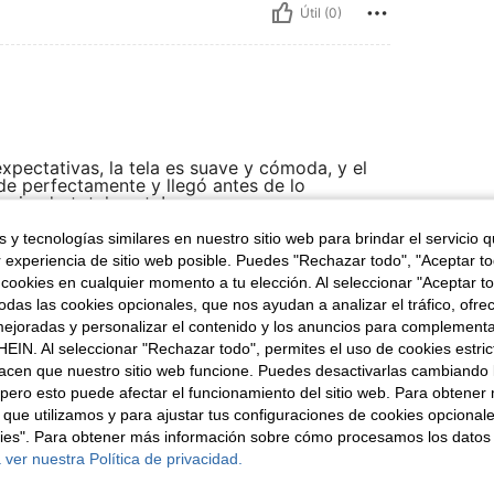
Útil (0)
pectativas, la tela es suave y cómoda, y el
nde perfectamente y llegó antes de lo
comiendo totalmente!
 y tecnologías similares en nuestro sitio web para brindar el servicio qu
r experiencia de sitio web posible. Puedes "Rechazar todo", "Aceptar t
 cookies en cualquier momento a tu elección. Al seleccionar "Aceptar to
Útil (0)
das las cookies opcionales, que nos ayudan a analizar el tráfico, ofre
ejoradas y personalizar el contenido y los anuncios para complementa
señas
EIN. Al seleccionar "Rechazar todo", permites el uso de cookies estri
acen que nuestro sitio web funcione. Puedes desactivarlas cambiando 
pero esto puede afectar el funcionamiento del sitio web. Para obtener
 que utilizamos y para ajustar tus configuraciones de cookies opcional
kies". Para obtener más información sobre cómo procesamos los datos
 ver nuestra Política de privacidad.
ron