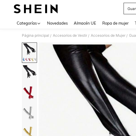
Guan
Use up 
Categorías
Novedades
Almacén UE
Ropa de mujer
Página principal
Accesorios de Vestir
Accesorios de Mujer
Gua
/
/
/