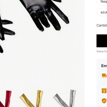
Neg
azul
Cantid
Gana h
Env