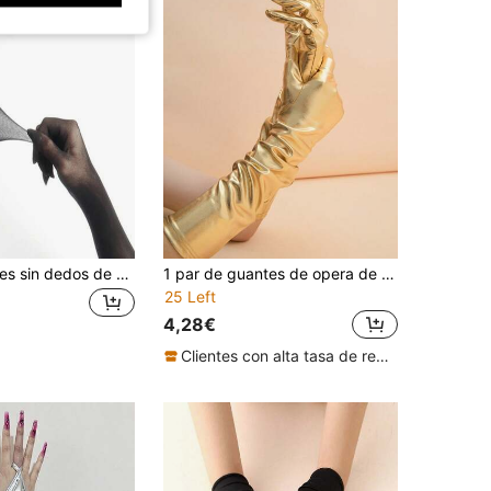
1 pieza Guantes sin dedos de malla elástica fina de 55 cm, accesorio de vestido de mujer para protección solar, guantes largos y transparentes de color negro sexy - adecuados para disfraz de Halloween/fiesta gótica
1 par de guantes de opera de cuero patentado brillante para fiestas/ocasiones formales, Halloween, bodas, verano, viajes, festivales, campamentos
25 Left
4,28€
Clientes con alta tasa de repetición