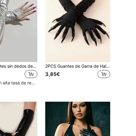
1 par de guantes sin dedos de manga larga de PU para mujer, guantes brillantes de manga larga para fiesta
2PCS Guantes de Garra de Halloween, Accesorios de Disfraz de Uñas Negras, Guantes de Garra de Uñas Largas Aterradoras, Accesorios de Cosplay de Halloween Guantes de Uñas (Las Uñas de los Guantes Pueden Caerse Después de Usarlos Repetidamente) (2pcs Significa Un Par de Guantes)
3,85€
Clientes con alta tasa de repetición