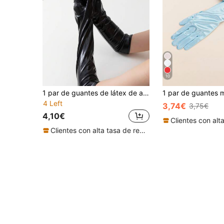
10
1 par de guantes de látex de aspecto mojado y metálico, guantes formales para gala y actuación, guantes largos de mujer sexy hasta el codo de látex brillante, guantes largos brillantes, accesorios de guantes de danza de tubo, guantes negros ajustados, guantes largos y ajustados sexy unisex, guantes largos de látex para fiesta, club nocturno y disfraz de manga de cuero sintético
4 Left
3,74€
3,75€
4,10€
Clientes con alta tasa de repetición