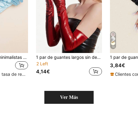
14
1 par de guantes minimalistas de unicolor de longitud media, para fiestas, viajes, festivales, campamentos
1 par de guantes largos sin dedos de piel sintética sexy para mujer, estilo punk para fiestas de disfraces y ocasiones formales
2 Left
3,84€
4,14€
Clientes con alta tasa de repetición
Ver Más