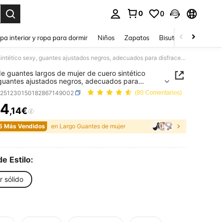
0
0
ar. Press Enter to select.
pa interior y ropa para dormir
Niños
Zapatos
Bisutería Y Accesorio
1 par de guantes largos de mujer de cuero sintético sexy, guantes ajustados negros, adecuados para disfraces de Halloween, actuaciones de pole dance en verano
de guantes largos de mujer de cuero sintético
guantes ajustados negros, adecuados para
ces de Halloween, actuaciones de pole dance en
c251230150182867149002
(80 Comentarios)
o
4
,14€
ICE AND AVAILABILITY
5 Más Vendidos
en Largo Guantes de mujer
de Estilo:
r sólido