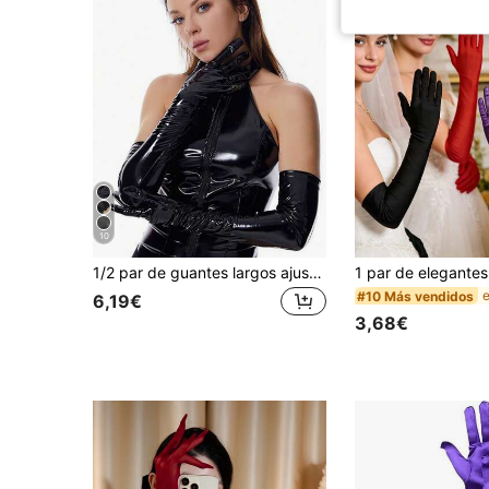
10
1/2 par de guantes largos ajustados de cuero charol sexy para cosplay, guantes de actuación de pole dance estilo europeo y americano
#10 Más vendidos
6,19€
3,68€