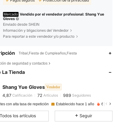
Pagos seguros
Protección de la privacidad
Vendido por el vendedor profesional: Shang Yue
Mercado
Gloves
Enviado desde SHEIN
Información y bligaciones del Vendedor
Para reportar a este vendedor y/o producto
ipción
Tribal,Fiesta de Cumpleaños,Fiesta
4,87
72
989
ción de seguridad y contactos
 La Tienda
4,87
72
989
Shang Yue Gloves
Vendedor
4,87
72
989
Calificación
Artículos
Seguidores
l***r
pagado
Hace 1 día
tes con alta tasa de repetición
Establecido hace 1 año
62K Vendido recien
4,87
72
989
Todos los artículos
Seguir
4,87
72
989