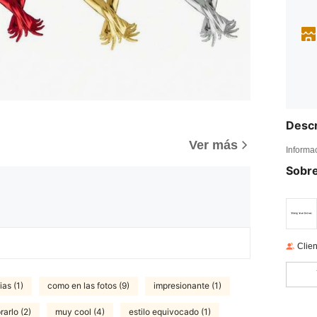
Descr
Ver más
Informa
Sobre
Clien
ias (1)
como en las fotos (9)
impresionante (1)
arlo (2)
muy cool (4)
estilo equivocado (1)