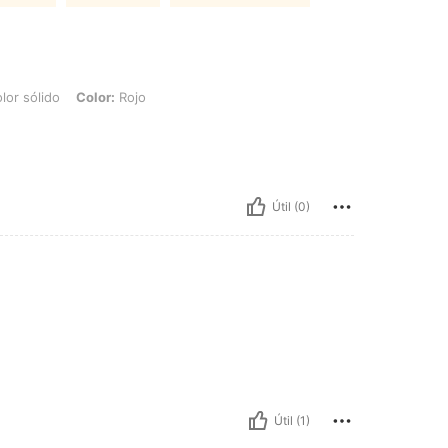
 Color: Rojo
lor sólido
Color:
Rojo
Útil (0)
Útil (1)