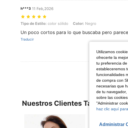
h***3
11 Feb,2026
Tipo de Estilo: color sólido, Color: Negro
Tipo de Estilo:
color sólido
Color:
Negro
Un poco cortos para lo que buscaba pero parece
Traducir
Utilizamos cookies
ofrecerte la mejo
tu preferencia de
Ver Más Re
estableceremos to
funcionalidades m
de compra con SH
necesarias que h
de tu navegador, 
sobre las cookies
Nuestros Clientes También Vie
"Administrar coo
haz clic aquí para
Administrar 