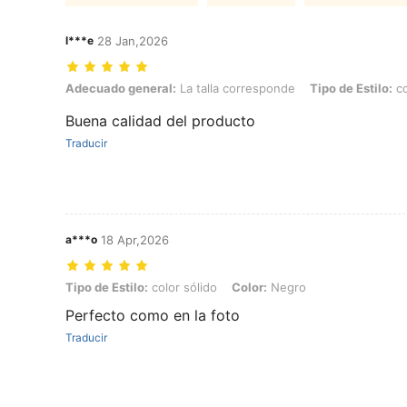
l***e
28 Jan,2026
Adecuado general: La talla corresponde, Tipo de Estilo: color sólido,
Adecuado general:
La talla corresponde
Tipo de Estilo:
co
Buena calidad del producto
Traducir
a***o
18 Apr,2026
Tipo de Estilo: color sólido, Color: Negro
Tipo de Estilo:
color sólido
Color:
Negro
Perfecto como en la foto
Traducir