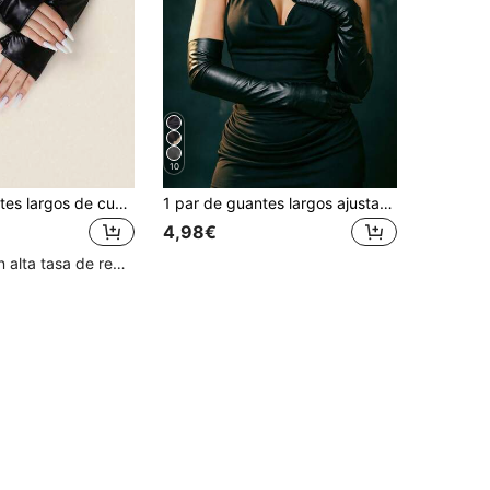
10
1 par de guantes largos de cuero charol, guantes largos sin dedos de PU elástico para fiesta y baile de mujer
1 par de guantes largos ajustados de cuero charol sexy para cosplay, guantes de actuación de pole dance estilo europeo y americano
4,98€
Clientes con alta tasa de repetición