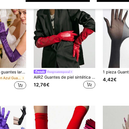
1 par de elegantes guantes largos de satén para novia, guantes largos formales elásticos multicolor, perfectos para boda, dama de honor, baile, fiesta de noche, fiesta de cóctel, accesorio de atuendo vintage
#negroatemporal
AiiRZ Guantes de piel sintética de lujo de longitud de ópera, accesorio de invierno para uso formal, boda, fiesta o ocasión especial, moda de declaración de longitud hasta el codo
en Azul Guantes de encaje
4,42€
12,76€