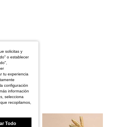
e solicitas y
odo" o establecer
do",
cer
r tu experiencia
ctamente
la configuración
 más información
es, selecciona
 que recopilamos,
ar Todo