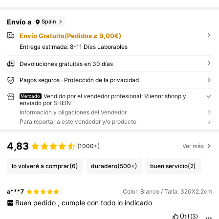
Envío a
Spain
Envío Gratuito(Pedidos ≥ 9,00€)
Entrega estimada:
8-11 Días Laborables
Devoluciones gratuitas en 30 días
Pagos seguros · Protección de la privacidad
Vendido por el vendedor profesional: Viiennr shoop y
Mercado
enviado por SHEIN
Información y bligaciones del Vendedor
Para reportar a este vendedor y/o producto
4,83
(1000+)
Ver más
lo volveré a comprar
(6)
duradero
(500+)
buen servicio
(2)
a***7
Color: Blanco / Talla: 320X2.2cm
Buen
pedido
,
cumple
con
todo
lo
indicado
Útil
(3)