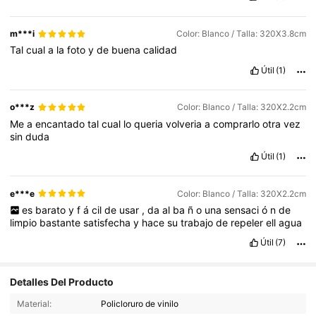
m***i
Color: Blanco / Talla: 320X3.8cm
Tal
cual
a
la
foto
y
de
buena
calidad
Útil
(1)
o***z
Color: Blanco / Talla: 320X2.2cm
Me
a
encantado
tal
cual
lo
queria
volveria
a
comprarlo
otra
vez
sin
duda
Útil
(1)
e***e
Color: Blanco / Talla: 320X2.2cm
es
barato
y
f
á
cil
de
usar
,
da
al
ba
ñ
o
una
sensaci
ó
n
de
limpio
bastante
satisfecha
y
hace
su
trabajo
de
repeler
ell
agua
Útil
(7)
Detalles Del Producto
Material:
Policloruro de vinilo