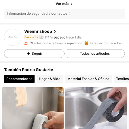
Ver más
Información de seguridad y contactos
Viiennr shoop
4.7K Seguidores
4,87
l***n
pagado
Hace 1 día
Vendedor
h***7
seguido hace
Hace 22 horas
Clientes con alta tasa de repetición
Establecido hace 1 año
4.7K Seguidores
4,87
Seguir
Todos los artículos
También Podría Gustarte
4.7K Seguidores
4,87
Recomendados
Hogar & Vida
Material Escolar & Oficina
Textile
4.7K Seguidores
4,87
4.7K Seguidores
4,87
4.7K Seguidores
4,87