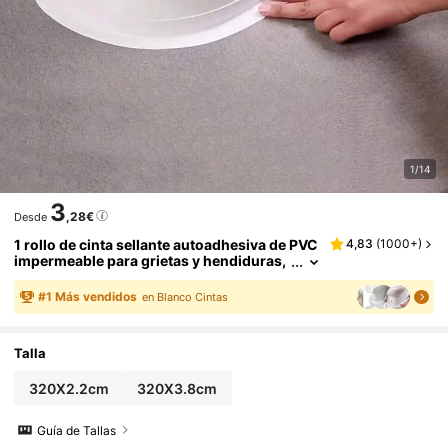
1/14
3
,28€
Desde
1 rollo de cinta sellante autoadhesiva de PVC
4,83
(
1000+
)
impermeable para grietas y hendiduras,
adecuada para cocina, baño y bañera
#
1
Más vendidos
en Blanco Cintas
Talla
320X2.2cm
320X3.8cm
Guía de Tallas