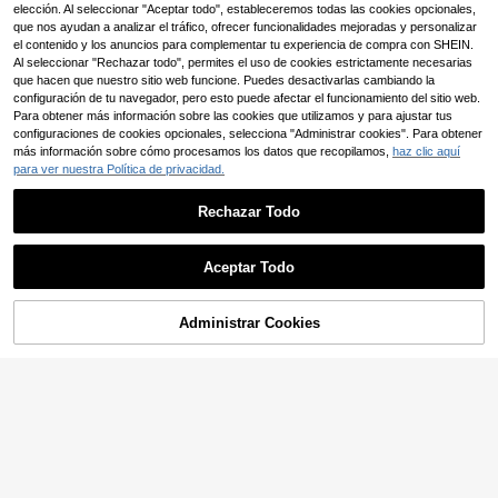
o flexible para renovación del interi
elección. Al seleccionar "Aceptar todo", estableceremos todas las cookies opcionales,
or del techo del coche, repara la tel
que nos ayudan a analizar el tráfico, ofrecer funcionalidades mejoradas y personalizar
a del techo del coche desprendida,
el contenido y los anuncios para complementar tu experiencia de compra con SHEIN.
el revestimiento de cuero interior, p
Al seleccionar "Rechazar todo", permites el uso de cookies estrictamente necesarias
egamento flexible resistente al calo
que hacen que nuestro sitio web funcione. Puedes desactivarlas cambiando la
r, sin grietas, curado a temperatura
configuración de tu navegador, pero esto puede afectar el funcionamiento del sitio web.
ambiente, fácil de usar para proyect
os DIY
Para obtener más información sobre las cookies que utilizamos y para ajustar tus
configuraciones de cookies opcionales, selecciona "Administrar cookies". Para obtener
más información sobre cómo procesamos los datos que recopilamos,
haz clic aquí
para ver nuestra Política de privacidad.
Rechazar Todo
Aceptar Todo
1 pieza Cinta resistente al moho co
1 Rollo de cinta selladora autoadhe
2
n rayas de sellado impermeable de
siva de PVC resistente al moho, cint
#3 Más vendidos
en Cloruro de polivinilo Adhesivos y selladores
,78€
PVC, cinta autoadhesiva para griet
a selladora impermeable y antihum
3
Administrar Cookies
AÑADIR A LA BOLSA
,03€
-1%
3,08€
as en lavabos, cinta sellante para b
edad, adhesivo acrílico duradero, a
ordes de cocina, baño y bañera
decuado para bañera, inodoro, freg
adero de cocina, sellado de manch
as en la pared