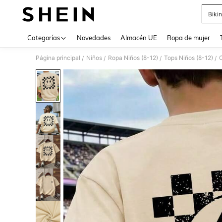
Bikin
Use up 
Categorías
Novedades
Almacén UE
Ropa de mujer
Página principal
Niños
Ropa Niños (8-12)
Tops Niños (8-12)
C
/
/
/
/