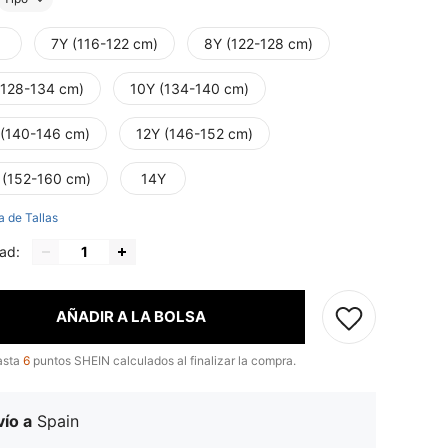
7Y (116-122 cm)
8Y (122-128 cm)
(128-134 cm)
10Y (134-140 cm)
 (140-146 cm)
12Y (146-152 cm)
 (152-160 cm)
14Y
a de Tallas
ad:
AÑADIR A LA BOLSA
asta
6
puntos SHEIN calculados al finalizar la compra.
ío a
Spain