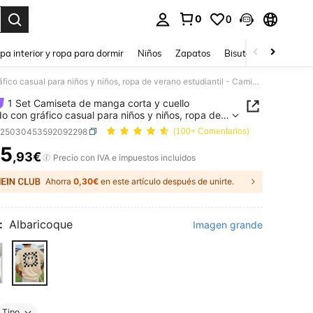
0
0
ar. Press Enter to select.
pa interior y ropa para dormir
Niños
Zapatos
Bisutería Y Accesorio
1 Set Camiseta de manga corta y cuello redondo con gráfico casual para niños y niños, ropa de verano estudiantil - Camiseta con letras inglesas geniales, ¡trae alegría a cada niño! Camiseta estampada para niños
1 Set Camiseta de manga corta y cuello
o con gráfico casual para niños y niños, ropa de
 estudiantil - Camiseta con letras inglesas
k25030453592092298
(100+ Comentarios)
es, ¡trae alegría a cada niño! Camiseta estampada
5
iños
,93€
ICE AND AVAILABILITY
Precio con IVA e impuestos incluidos
Ahorra
0,30€
en este artículo después de unirte.
:
Albaricoque
Imagen grande
Tipo