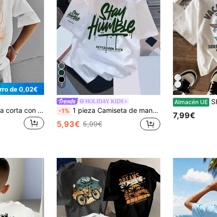
7
rro de 0,02€
SHEIN Camiseta
HOLIDAY KIDS
Almacén UE
Camiseta de manga corta con cuello redondo y estampado informal para niños preadolescentes, tops de verano
1 pieza Camiseta de manga corta con cuello redondo y estampado casual para niños, ropa de verano para estudiantes y jóvenes - ¡La camiseta con estampado de letras en inglés y ojos de colores trae alegría y felicidad a cada niño! 3 piezas aleatorias, se envía 1 pieza
-1%
7,99€
5,93€
5,99€