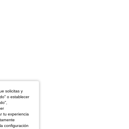
4,88
1.2K
141K
e solicitas y
odo" o establecer
do",
cer
r tu experiencia
ctamente
la configuración