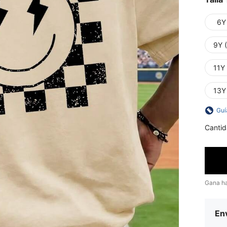
6Y
9Y 
11Y
13Y
Guí
Cantid
Gana h
Env