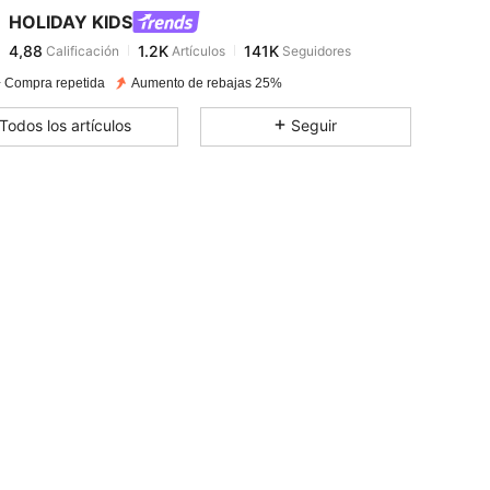
HOLIDAY KIDS
4,88
1.2K
141K
Calificación
Artículos
Seguidores
v***9
pagado
Hace 1 día
 Compra repetida
Aumento de rebajas 25%
4,88
1.2K
141K
Todos los artículos
Seguir
4,88
1.2K
141K
4,88
1.2K
141K
n, Color: Azul Marino, Talla: 13Y
4,88
1.2K
141K
4,88
1.2K
141K
4,88
1.2K
141K