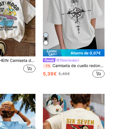
Ahorro de 0,07€
 de manga corta con cuello redondo y gráfico de surf de dibujos animados informal para niño preadolescente, adecuada para el verano
Three koalas
Camiseta de cuello redondo de manga corta con estampado divertido informal para niño preadolescente, top de verano
-1%
5,39€
5,46€