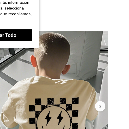
 más información
es, selecciona
 que recopilamos,
ar Todo