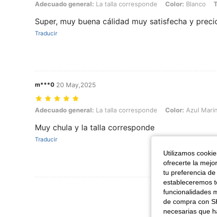
Adecuado general: La talla corresponde, Color: Blanco, Talla: 6Y
Adecuado general:
La talla corresponde
Color:
Blanco
T
Super, muy buena cálidad muy satisfecha y preci
Traducir
m***0
20 May,2025
Adecuado general: La talla corresponde, Color: Azul Marino, Talla: 
Adecuado general:
La talla corresponde
Color:
Azul Mari
Muy chula y la talla corresponde
Traducir
Utilizamos cookies
ofrecerte la mejo
tu preferencia de
estableceremos to
Ver Más Re
funcionalidades m
de compra con SH
necesarias que h