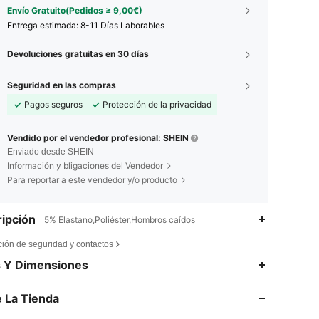
Envío Gratuito(Pedidos ≥ 9,00€)
Entrega estimada:
8-11 Días Laborables
Devoluciones gratuitas en 30 días
Seguridad en las compras
Pagos seguros
Protección de la privacidad
Vendido por el vendedor profesional: SHEIN
Enviado desde SHEIN
Información y bligaciones del Vendedor
Para reportar a este vendedor y/o producto
ipción
5% Elastano,Poliéster,Hombros caídos
ción de seguridad y contactos
4,88
1.2K
141K
s Y Dimensiones
 La Tienda
4,88
1.2K
141K