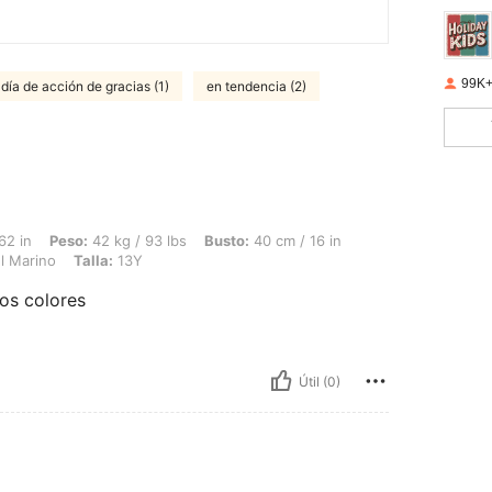
99K+
día de acción de gracias (1)
en tendencia (2)
 42 kg / 93 lbs, Busto: 40 cm / 16 in, Cintura: 40 cm / 16 in, Caderas: 40 cm / 16 i
62 in
Peso:
42 kg / 93 lbs
Busto:
40 cm / 16 in
l Marino
Talla:
13Y
los colores
Útil (0)