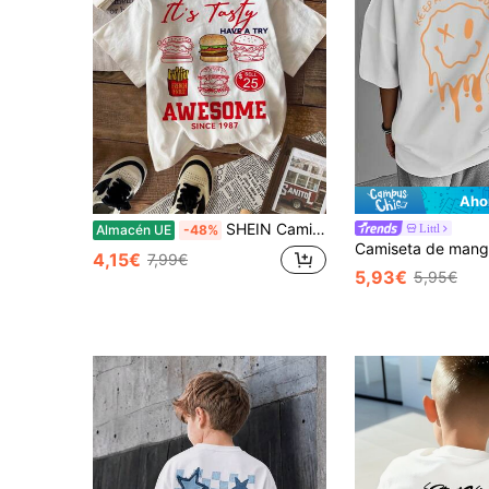
Aho
SHEIN Camiseta de manga corta de cuello redondo con estampado de hamburguesa minimalista casual para niños preadolescentes, 100% algodón, apta para el verano
Littl
Almacén UE
-48%
4,15€
7,99€
5,93€
5,95€