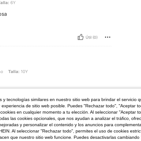
alla:
6Y
osa
Útil (0)
10Y
no
Talla:
10Y
 y tecnologías similares en nuestro sitio web para brindar el servicio qu
r experiencia de sitio web posible. Puedes "Rechazar todo", "Aceptar t
Útil (0)
 cookies en cualquier momento a tu elección. Al seleccionar "Aceptar to
das las cookies opcionales, que nos ayudan a analizar el tráfico, ofre
señas
ejoradas y personalizar el contenido y los anuncios para complementa
EIN. Al seleccionar "Rechazar todo", permites el uso de cookies estri
acen que nuestro sitio web funcione. Puedes desactivarlas cambiando 