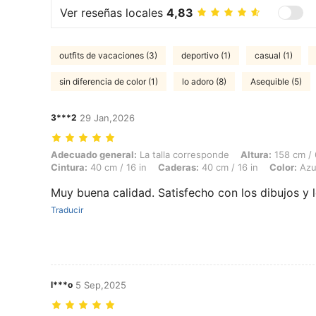
Ver reseñas locales
4,83
outfits de vacaciones (3)
deportivo (1)
casual (1)
sin diferencia de color (1)
lo adoro (8)
Asequible (5)
3***2
29 Jan,2026
Adecuado general: La talla corresponde, Altura: 158 cm / 62 in, Peso:
Adecuado general:
La talla corresponde
Altura:
158 cm / 
Cintura:
40 cm / 16 in
Caderas:
40 cm / 16 in
Color:
Azu
Muy buena calidad. Satisfecho con los dibujos y 
Traducir
l***o
5 Sep,2025