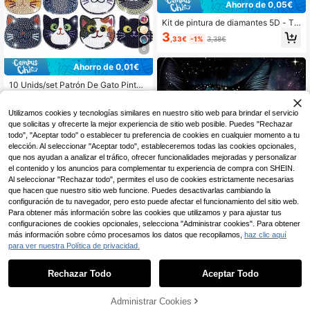
Ahorro de 0,05€
Kit de pintura de diamantes 5D - Te
ma de gato de colores con diamant
3
,33€
-1%
3,38€
es redondos, bordado de lienzo, pu
6
nto de cruz, arte y manualidades pa
ra decoración de pared del hogar, si
Ahorro de 0,01€
n marco
10 Unids/set Patrón De Gato Pintur
a De Diamante Diy Posavasos Dia
6
,41€
6,42€
mante En Forma Especial Ab Portav
Utilizamos cookies y tecnologías similares en nuestro sitio web para brindar el servicio
asos Sin Diamantes
que solicitas y ofrecerte la mejor experiencia de sitio web posible. Puedes "Rechazar
todo", "Aceptar todo" o establecer tu preferencia de cookies en cualquier momento a tu
elección. Al seleccionar "Aceptar todo", estableceremos todas las cookies opcionales,
que nos ayudan a analizar el tráfico, ofrecer funcionalidades mejoradas y personalizar
el contenido y los anuncios para complementar tu experiencia de compra con SHEIN.
Al seleccionar "Rechazar todo", permites el uso de cookies estrictamente necesarias
que hacen que nuestro sitio web funcione. Puedes desactivarlas cambiando la
configuración de tu navegador, pero esto puede afectar el funcionamiento del sitio web.
Para obtener más información sobre las cookies que utilizamos y para ajustar tus
configuraciones de cookies opcionales, selecciona "Administrar cookies". Para obtener
más información sobre cómo procesamos los datos que recopilamos,
haz clic aquí
para ver nuestra Política de privacidad.
1 pieza Kit de pintura de diamantes
Rechazar Todo
Aceptar Todo
DIY - Gato, decoración del hogar de
26 Left
diamantes bordados completos, 11.
(500+)
8*15.7in
Administrar Cookies
AÑADIR A LA BOLSA
4
,14€
4,18€
Ahorro de 0,08€