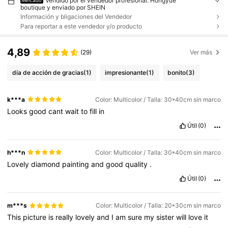
Vendido por el vendedor profesional: Hongyue
Mercado
boutique y enviado por SHEIN
Información y bligaciones del Vendedor
Para reportar a este vendedor y/o producto
4,89
(29)
Ver más
día de acción de gracias
(1)
impresionante
(1)
bonito
(3)
k***a
Color: Multicolor / Talla: 30*40cm sin marco
Looks
good
cant
wait
to
fill
in
Útil
(0)
h***n
Color: Multicolor / Talla: 30*40cm sin marco
Lovely
diamond
painting
and
good
quality
.
Útil
(0)
m***s
Color: Multicolor / Talla: 20*30cm sin marco
This
picture
is
really
lovely
and
I
am
sure
my
sister
will
love
it