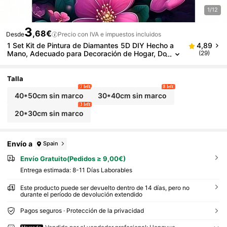
1/12
3
,68€
Desde
Precio con IVA e impuestos incluidos
1 Set Kit de Pintura de Diamantes 5D DIY Hecho a
4,89
Mano, Adecuado para Decoración de Hogar, Do
(29)
rmitorio, Entrada, Estudio, Baño, Arte de Pared
en Lienzo, Regalo de Vacaciones
Talla
7 left
8 left
40*50cm sin marco
30*40cm sin marco
3 left
20*30cm sin marco
Envío a
Spain
Envío Gratuito(Pedidos ≥ 9,00€)
Entrega estimada:
8-11 Días Laborables
Este producto puede ser devuelto dentro de 14 días, pero no
durante el período de devolución extendido
Pagos seguros · Protección de la privacidad