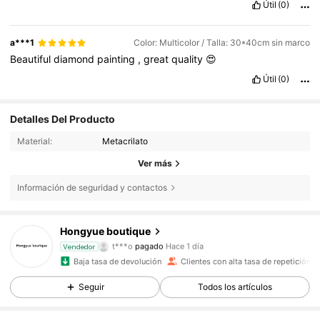
Útil
(0)
a***1
Color: Multicolor / Talla: 30*40cm sin marco
Beautiful
diamond
painting
,
great
quality
😍
Útil
(0)
Detalles Del Producto
Material:
Metacrilato
Ver más
487 Seguidores
4,95
Información de seguridad y contactos
Hongyue boutique
487 Seguidores
4,95
t***o
pagado
Hace 1 día
Vendedor
e***2
seguido hace
Hace 1 día
Baja tasa de devolución
Clientes con alta tasa de repetición
487 Seguidores
4,95
Seguir
Todos los artículos