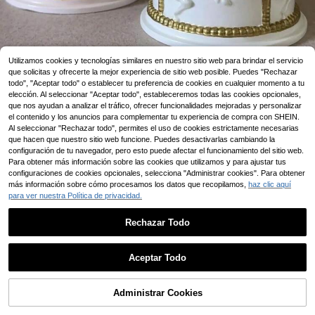
Utilizamos cookies y tecnologías similares en nuestro sitio web para brindar el servicio
1/10
que solicitas y ofrecerte la mejor experiencia de sitio web posible. Puedes "Rechazar
todo", "Aceptar todo" o establecer tu preferencia de cookies en cualquier momento a tu
elección. Al seleccionar "Aceptar todo", estableceremos todas las cookies opcionales,
Ahorra 0,14€
que nos ayudan a analizar el tráfico, ofrecer funcionalidades mejoradas y personalizar
5
el contenido y los anuncios para complementar tu experiencia de compra con SHEIN.
,90€
-2%
6,04€
Al seleccionar "Rechazar todo", permites el uso de cookies estrictamente necesarias
Caída de Precio
que hacen que nuestro sitio web funcione. Puedes desactivarlas cambiando la
configuración de tu navegador, pero esto puede afectar el funcionamiento del sitio web.
Para obtener más información sobre las cookies que utilizamos y para ajustar tus
1 Set de molde de silicona en forma de carrusel gira
5,00
configuraciones de cookies opcionales, selecciona "Administrar cookies". Para obtener
torio para tarros de almacenamiento, molde cre
(23)
más información sobre cómo procesamos los datos que recopilamos,
haz clic aquí
ativo DIY de carrusel para velas, decoración de
para ver nuestra Política de privacidad.
l hogar/regalo, molde de resina epoxi para figuras,
molde de fundición hecho a mano, molde de yeso p
Talla
Rechazar Todo
ara joyero
19 left
Molde de silicona para caja de almacenamiento de
carrusel
Aceptar Todo
Envío a
Spain
Administrar Cookies
AÑADIR A LA BOLSA
Envío Gratuito(Pedidos ≥ 9,00€)