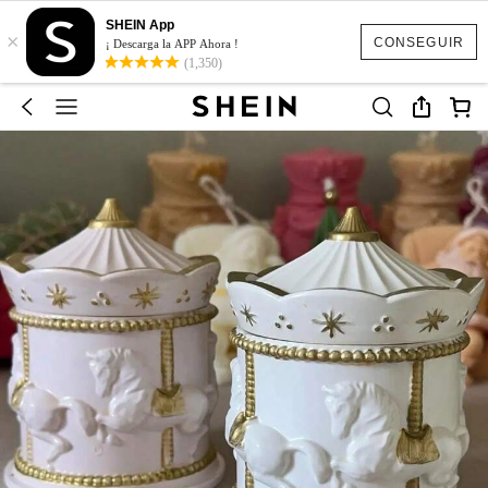
SHEIN App
×
CONSEGUIR
¡ Descarga la APP Ahora !
(1,350)