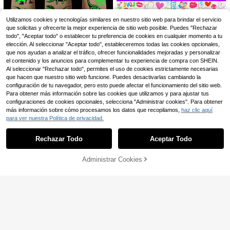
D para la cara, 5 hojas de pegatinas
3
de corazón y estrella de acrílico bril
,91€
lante con diseño de diamantes auto
Utilizamos cookies y tecnologías similares en nuestro sitio web para brindar el servicio
adhesivos para maquillaje y ropa, g
que solicitas y ofrecerte la mejor experiencia de sitio web posible. Puedes "Rechazar
emas de pedrería multicolor adecua
todo", "Aceptar todo" o establecer tu preferencia de cookies en cualquier momento a tu
das para el Día de San Valentín, vac
elección. Al seleccionar "Aceptar todo", estableceremos todas las cookies opcionales,
aciones, fiestas y eventos
4 piezas de pegatinas de tatuajes t
10 hojas de tatuajes temporales de
que nos ayudan a analizar el tráfico, ofrecer funcionalidades mejoradas y personalizar
emporales luminosos de neón que
#3 Más vendidos
en Lindo Tatuajes temporales
dinosaurios luminosos, diseños imp
#2 Más vendidos
en Animales Tatuajes temporales
el contenido y los anuncios para complementar tu experiencia de compra con SHEIN.
brillan en la oscuridad, con forma d
ermeables que brillan en la oscurid
3
Al seleccionar "Rechazar todo", permites el uso de cookies estrictamente necesarias
3
e labios y corazones, tatuajes temp
,11€
ad de T-Rex, Pterosaurio, Velocirap
,45€
3,48€
orales luminosos de amor, imperme
que hacen que nuestro sitio web funcione. Puedes desactivarlas cambiando la
tor, Triceratops, Estegosaurio, regal
ables, adecuados para el Día de Sa
configuración de tu navegador, pero esto puede afectar el funcionamiento del sitio web.
os de fiesta de cumpleaños, relleno
n Valentín, festivales de música y t
de calcetines, relleno de bolsas de
Para obtener más información sobre las cookies que utilizamos y para ajustar tus
Set mezclador de pintura de 6 color
emporada de regreso a clases
regalo, regalos de Nochebuena
configuraciones de cookies opcionales, selecciona "Administrar cookies". Para obtener
es - Negro, Blanco, Morado, Rosa, V
3
,30€
más información sobre cómo procesamos los datos que recopilamos,
haz clic aquí
erde, Azul, con 5 palitos de mezcla,
kit de herramientas de difuminador
para ver nuestra Política de privacidad.
Mostrar artículos similares con stock
Ver todo
de tinta, regalo de Año Nuevo y Día
Ahorro de 0,01€
de San Valentín, 100 palitos de mez
Rechazar Todo
Aceptar Todo
cla, mezclador eléctrico de pigment
Lo sentimos, este producto está agotado.
3 piezas Cono de Henna Golecha/
o de maquillaje adecuado para sumi
Cono de Henna Kaveri + 6 piezas P
6
nistros de microblading
,85€
6,86€
lantillas de Tatuaje, Plantillas de Tat
Administrar Cookies
AGOTADO
uaje de Henna Temporales Semiper
manentes e Impermeables, Kit de T
atuaje de Henna Fácil de Usar para
Tatuajes Temporales
Ahorro de 0,03€