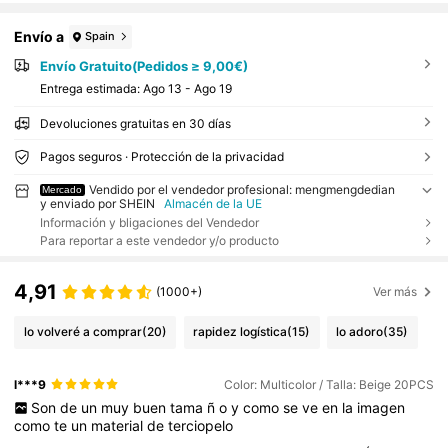
Envío a
Spain
Envío Gratuito(Pedidos ≥ 9,00€)
Entrega estimada:
Ago 13 - Ago 19
Devoluciones gratuitas en 30 días
Pagos seguros · Protección de la privacidad
Vendido por el vendedor profesional: mengmengdedian
Mercado
y enviado por SHEIN
Almacén de la UE
Información y bligaciones del Vendedor
Para reportar a este vendedor y/o producto
4,91
(1000+)
Ver más
lo volveré a comprar
(20)
rapidez logística
(15)
lo adoro
(35)
l***9
Color: Multicolor / Talla: Beige 20PCS
Son
de
un
muy
buen
tama
ñ
o
y
como
se
ve
en
la
imagen
como
te
un
material
de
terciopelo