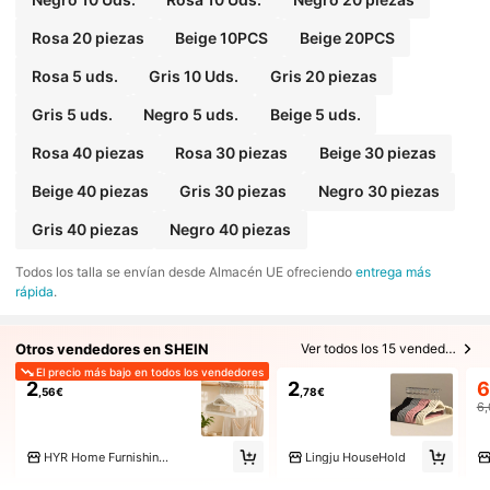
Rosa 20 piezas
Beige 10PCS
Beige 20PCS
Rosa 5 uds.
Gris 10 Uds.
Gris 20 piezas
Gris 5 uds.
Negro 5 uds.
Beige 5 uds.
Rosa 40 piezas
Rosa 30 piezas
Beige 30 piezas
Beige 40 piezas
Gris 30 piezas
Negro 30 piezas
Gris 40 piezas
Negro 40 piezas
Todos los talla se envían desde Almacén UE ofreciendo
entrega más
rápida
.
Otros vendedores en SHEIN
Ver todos los 15 vendedores
El precio más bajo en todos los vendedores
2
2
6
,56€
,78€
6
HYR Home Furnishings Store
Lingju HouseHold