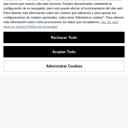
minimalista
que hacen que nuestro sitio web funcione. Puedes desactivarlas cambiando la
configuración de tu navegador, pero esto puede afectar el funcionamiento del sitio web.
Para obtener más información sobre las cookies que utilizamos y para ajustar tus
configuraciones de cookies opcionales, selecciona "Administrar cookies". Para obtener
más información sobre cómo procesamos los datos que recopilamos,
haz clic aquí
para ver nuestra Política de privacidad.
Rechazar Todo
12 piezas Pinzas de plástico colorid
as grandes y fuertes para toallas de
Aceptar Todo
2
,36€
2,38€
playa, mantas, ropa, sillas de piscin
a, tendedero exterior, almacenamie
nto portátil y organización, accesori
Administrar Cookies
COMPRAR AHORA
os para silla de sol y terraza
AÑADIR A LA BOLSA
Pinzas de ropa de acero
Almacén UE
inoxidable resistentes al viento, org
(100+)
anizador multiusos para el hogar, co
8
lgador de ropa, ganchos para soste
,83€
nes, calcetines, toallas, tendedero,
percha para ropa, secadora
Ahorro de 0,15€
DISTRIBUX Lote de 72 p
Almacén UE