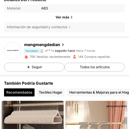
Material:
ABS
Ver más
Información de seguridad y contactos
2K Seguidores
4,84
mengmengdedian
a***a
seguido hace
Hace 7 horas
Vendedor
76K Vendido recientemente
14K Compra repetida
2K Seguidores
4,84
Seguir
Todos los artículos
2K Seguidores
4,84
También Podría Gustarte
Recomendados
Textiles Hogar
Herramientas & Mejoras para el Hog
2K Seguidores
4,84
2K Seguidores
4,84