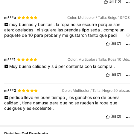
Útil
(12)
m***a
Color: Multicolor / Talla: Beige 10PCS
muy
buenas
y
bonitas
.
la
ropa
no
se
escurre
porque
son
aterciopeladas
,
ni
siquiera
las
prendas
tipo
seda
.
compre
un
paquete
de
10
para
probar
y
me
gustaron
tanto
que
pedi
60mas
para
renovar
el
armario
Útil
(7)
m***1
Color: Multicolor / Talla: Rosa 10 Uds.
Muy
buena
calidad
y
s
ú
per
contenta
con
la
compra
.
Útil
(7)
m***3
Color: Multicolor / Talla: Negro 20 piezas
pedido
llevo
en
buen
tiempo
,
los
ganchos
son
de
buena
calidad
,
tiene
gamusa
para
que
no
se
rueden
la
ropa
que
cuelgues
y
es
excelente
.
Útil
(2)
Detalles Del Producto