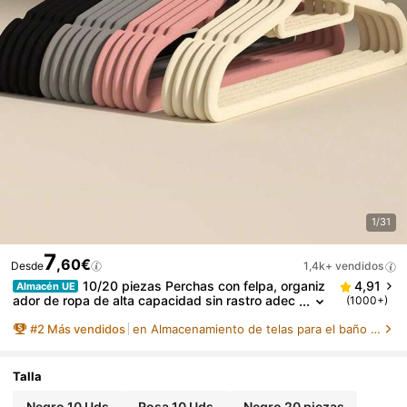
1/31
7
,60€
Desde
1,4k+ vendidos
10/20 piezas Perchas con felpa, organiz
4,91
Almacén UE
ador de ropa de alta capacidad sin rastro adec
(1000+)
uado para dormitorio, balcón, armario de baño p
#
2
Más vendidos
en Almacenamiento de telas para el baño Almacenami
ara colgar camisas, abrigos, vestidos, pantalones
Talla
Negro 10 Uds.
Rosa 10 Uds.
Negro 20 piezas