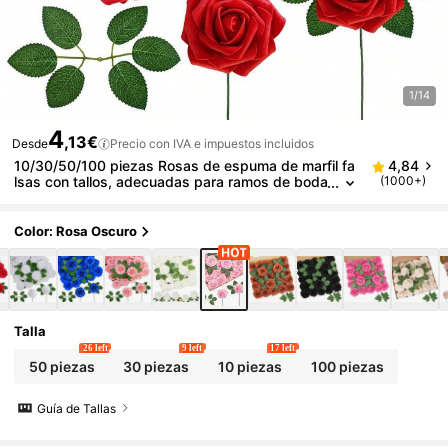
1/14
4
,13€
Desde
Precio con IVA e impuestos incluidos
10/30/50/100 piezas Rosas de espuma de marfil fa
4,84
lsas con tallos, adecuadas para ramos de boda
(1000+)
DIY, centros de mesa para despedida de solter
a, decoración de mesa de fiesta, Día de San Valentí
n y Día de la Madre (excluyendo la caja de papel)
Color: Rosa Oscuro
Talla
26 left
9 left
17 left
50 piezas
30 piezas
10 piezas
100 piezas
Guía de Tallas