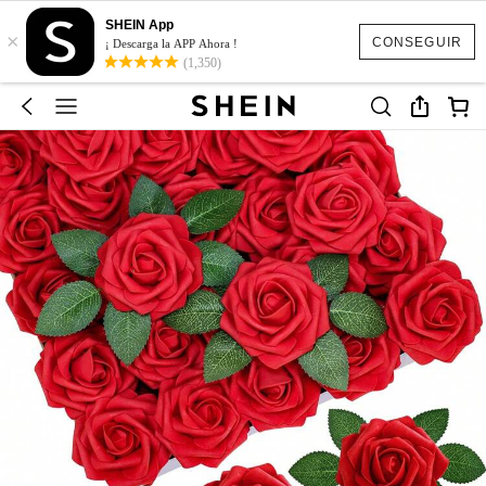
SHEIN App
×
CONSEGUIR
¡ Descarga la APP Ahora !
(1,350)