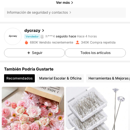
Ver más
Información de seguridad y contactos
19K Seguidores
4,86
dycrazy
h***4
seguido hace
Hace 4 horas
Vendedor
e***c
está navegando
19K Seguidores
4,86
680K Vendido recientemente
340K Compra repetida
Seguir
Todos los artículos
19K Seguidores
4,86
También Podría Gustarte
Recomendados
Material Escolar & Oficina
Herramientas & Mejoras 
19K Seguidores
4,86
19K Seguidores
4,86
19K Seguidores
4,86