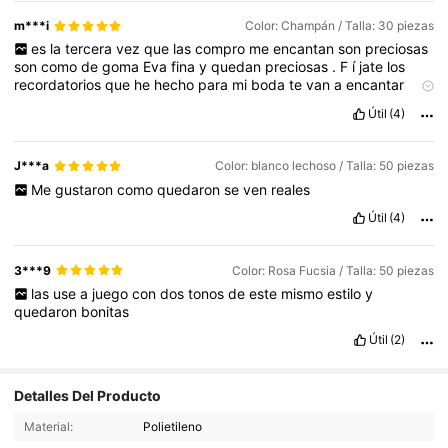
m***i
Color: Champán / Talla: 30 piezas
es
la
tercera
vez
que
las
compro
me
encantan
son
preciosas
son
como
de
goma
Eva
fina
y
quedan
preciosas
.
F
í
jate
los
recordatorios
que
he
hecho
para
mi
boda
te
van
a
encantar
seguramente
volver
é
a
comprar
porque
me
falta
hacer
alguno
Útil
(4)
m
á
s
me
encantan
recomiendo
100
×
100
J***a
Color: blanco lechoso / Talla: 50 piezas
Me
gustaron
como
quedaron
se
ven
reales
Útil
(4)
3***9
Color: Rosa Fucsia / Talla: 50 piezas
las
use
a
juego
con
dos
tonos
de
este
mismo
estilo
y
quedaron
bonitas
Útil
(2)
Detalles Del Producto
Material:
Polietileno