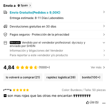
Envío a
Spain
Envío Gratuito(Pedidos ≥ 9,00€)
Entrega estimada:
8-11 Días Laborables
Devoluciones gratuitas en 30 días
Pagos seguros · Protección de la privacidad
Vendido por el vendedor profesional: dycrazy y
Mercado
enviado por SHEIN
Información y bligaciones del Vendedor
Para reportar a este vendedor y/o producto
4,84
(1000+)
Ver más
lo volveré a comprar
(21)
rapidez logística
(39)
bonito
(100+)
r***a
Color: Burdeos / Talla: 50 piezas
son
mas
rojas
que
las
otras
me
encantan
❣️❣️❣️❣️❣️❣️❣️❣️
Útil
(5)