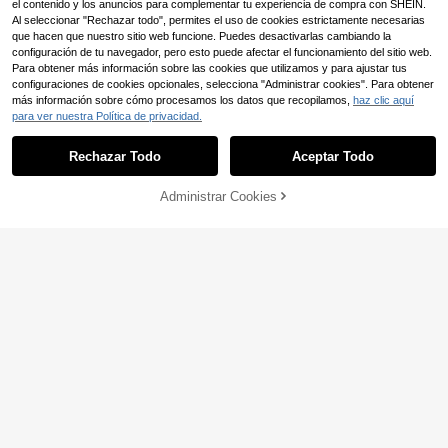
el contenido y los anuncios para complementar tu experiencia de compra con SHEIN.
Al seleccionar "Rechazar todo", permites el uso de cookies estrictamente necesarias
que hacen que nuestro sitio web funcione. Puedes desactivarlas cambiando la
configuración de tu navegador, pero esto puede afectar el funcionamiento del sitio web.
Para obtener más información sobre las cookies que utilizamos y para ajustar tus
configuraciones de cookies opcionales, selecciona "Administrar cookies". Para obtener
más información sobre cómo procesamos los datos que recopilamos,
haz clic aquí
para ver nuestra Política de privacidad.
14
Rechazar Todo
Aceptar Todo
20 piezas de papel de regalo con b
orde dorado estilo coreano, adecua
2
6
,78€
do para manualidades DIY, regalos,
Administrar Cookies
AÑADIR A LA BOLSA
decoración floral, de 23 x 23 pulgad
Ahorro de 0,05€
as, papel de seda, suministros para
ramos (rosa)
10 piezas de cabezas de flores de r
osa artificiales, decoración de Día d
2
,93€
-1%
2,98€
e San Valentín y Año Nuevo, caja d
e dulces DIY, ramo de dama de hon
or, seda, decoración de otoño, Día d
e la Madre, jarrón, decoración del h
ogar, jardín exterior, ramo de boda, s
ala de estar, caja de dulces DIY, cor
ona, plantas falsas, suministros par
a el hogar (aprox. 4 cm)
12
10/50 piezas (25 piezas con 25 hoj