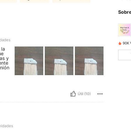
Sobre
idades
90K 
 la
ue
as y
ente
nión
Útil (10)
nidades