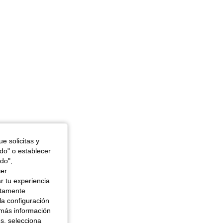
4,90
40
5.9K
4,90
40
5.9K
e solicitas y
odo" o establecer
do",
cer
r tu experiencia
ctamente
la configuración
 más información
es, selecciona