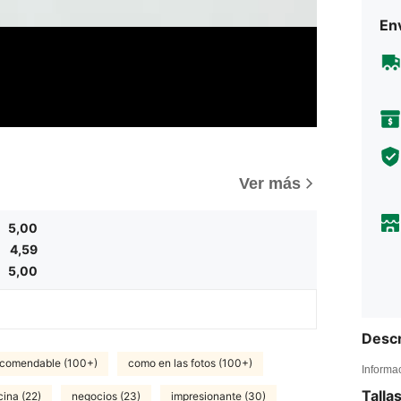
Env
)
Ver más
5,00
4,59
5,00
Descr
comendable (100+)
como en las fotos (100+)
Informa
Talla
cina (22)
negocios (23)
impresionante (30)