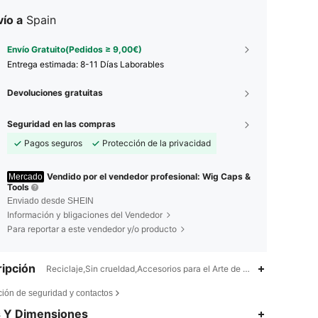
ío a
Spain
Envío Gratuito(Pedidos ≥ 9,00€)
Entrega estimada:
8-11 Días Laborables
Devoluciones gratuitas
Seguridad en las compras
Pagos seguros
Protección de la privacidad
Vendido por el vendedor profesional: Wig Caps &
Mercado
Tools
Enviado desde SHEIN
Información y bligaciones del Vendedor
Para reportar a este vendedor y/o producto
ipción
Reciclaje,Sin crueldad,Accesorios para el Arte de Uñas,Ninguno
ción de seguridad y contactos
4,90
40
5.9K
s Y Dimensiones