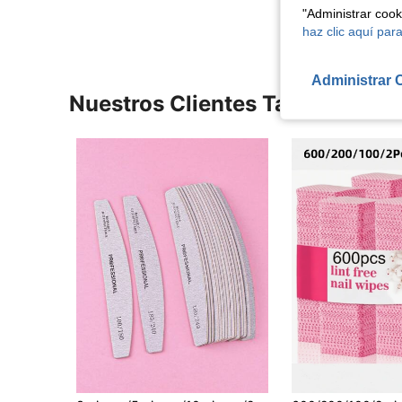
"Administrar coo
haz clic aquí para
Administrar 
Nuestros Clientes También Vie
en Multicolor Accesorios para decoración de uñas
#1 Más vendidos
#1 Más vendidos