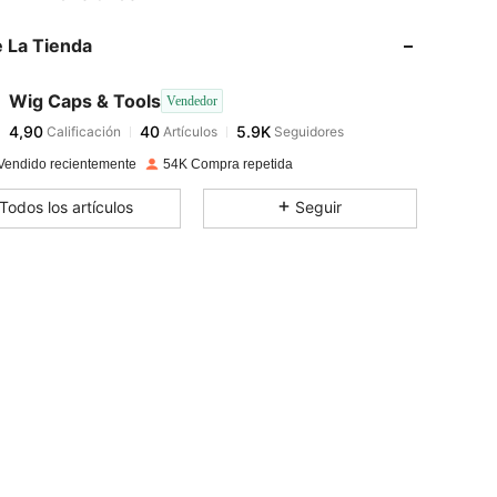
 La Tienda
4,90
40
5.9K
Wig Caps & Tools
Vendedor
4,90
40
5.9K
Calificación
Artículos
Seguidores
g***b
pagado
Hace 1 día
Vendido recientemente
54K Compra repetida
4,90
40
5.9K
Todos los artículos
Seguir
4,90
40
5.9K
4,90
40
5.9K
4,90
40
5.9K
4,90
40
5.9K