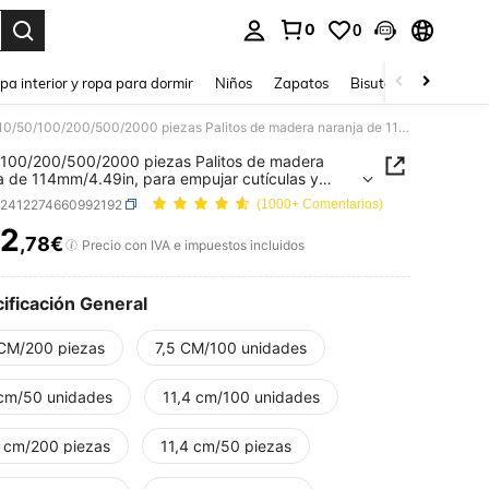
0
0
ar. Press Enter to select.
pa interior y ropa para dormir
Niños
Zapatos
Bisutería Y Accesorio
10/50/100/200/500/2000 piezas Palitos de madera naranja de 114mm/4.49in, para empujar cutículas y limpiar uñas, adecuados para salones de uñas y arte de uñas DIY, suministros para uñas, herramientas para uñas, herramientas de arte de uñas, regreso a la escuela, uñas, herramientas para uñas, herramientas para puntas de uñas
100/200/500/2000 piezas Palitos de madera
a de 114mm/4.49in, para empujar cutículas y
r uñas, adecuados para salones de uñas y arte de
b2412274660992192
(1000+ Comentarios)
IY, suministros para uñas, herramientas para
herramientas de arte de uñas, regreso a la
2
,78€
ICE AND AVAILABILITY
Precio con IVA e impuestos incluidos
a, uñas, herramientas para uñas, herramientas
untas de uñas
ificación General
 CM/200 piezas
7,5 CM/100 unidades
 cm/50 unidades
11,4 cm/100 unidades
4 cm/200 piezas
11,4 cm/50 piezas