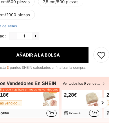
4 cm/500 piezas
7,5 cm/500 piezas
 cm/2000 piezas
a de Tallas
ad:
AÑADIR A LA BOLSA
asta
3
puntos SHEIN calculados al finalizar la compra.
ros Vendedores En SHEIN
Ver todos los 9 vendedores
l precio más bajo en todos los vendedores
,18€
2,28€
2,28€
100+ vendido
Más vendido #1
QPBH
AY manic
AY manic