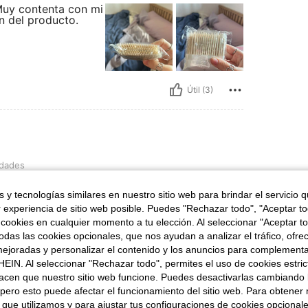
 Muy contenta con mi
ón del producto.
Útil (3)
idades
len muy bien su funcion y son
 y tecnologías similares en nuestro sitio web para brindar el servicio qu
r experiencia de sitio web posible. Puedes "Rechazar todo", "Aceptar t
 cookies en cualquier momento a tu elección. Al seleccionar "Aceptar to
das las cookies opcionales, que nos ayudan a analizar el tráfico, ofre
ejoradas y personalizar el contenido y los anuncios para complementa
EIN. Al seleccionar "Rechazar todo", permites el uso de cookies estri
Útil (2)
acen que nuestro sitio web funcione. Puedes desactivarlas cambiando 
pero esto puede afectar el funcionamiento del sitio web. Para obtener
señas
 que utilizamos y para ajustar tus configuraciones de cookies opcional