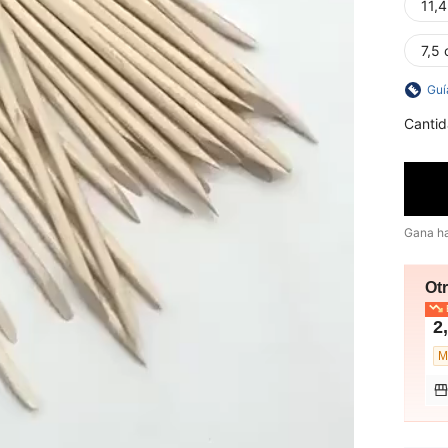
11,
7,5
Guí
Cantid
Gana h
Ot
E
2