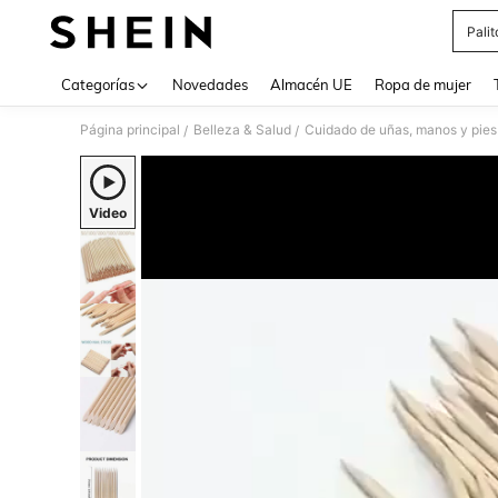
Pali
Use up 
Categorías
Novedades
Almacén UE
Ropa de mujer
Página principal
Belleza & Salud
Cuidado de uñas, manos y pies
/
/
Video