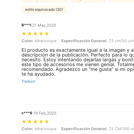
estilo equivocado (30)
B***I
21 May,2025
Color: Albaricoque, Especificación General: 7,5 cm/50 unidades
Color:
Albaricoque
Especificación General:
7,5 cm/50 un
El producto es exactamente igual a la imagen y a
descripción de la publicación. Perfecto para lo q
necesito. Estoy intentando dejarlas largas y bonit
este tipo de accesorios me vienen genial. Totalm
recomendado. Agradezco un “me gusta” si mi opi
te ha ayudado.
Traducir
c***6
19 Feb,2025
Color: Albaricoque, Especificación General: 7,5 CM/100 unidades
Color:
Albaricoque
Especificación General:
7,5 CM/100 u