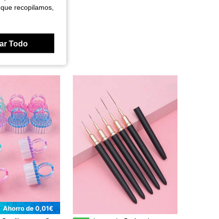
 que recopilamos,
ar Todo
Ahorro de 0,01€