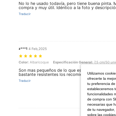
No lo he usado todavía, pero tiene buena pinta.
compra y muy útil. Idéntico a la foto y descripci
Traducir
z***1
4 Feb,2025
Color: Albaricoque, Especificación General: 7,5 cm/50 unidades
Color:
Albaricoque
Especificación General:
7,5 cm/50 un
Son mas pequeños de lo que esperaba pero cump
Utilizamos cookies
bastante resistentes los recomiendo
ofrecerte la mejo
Traducir
tu preferencia de
estableceremos to
funcionalidades m
de compra con SH
necesarias que h
de tu navegador, 
Ver Más Re
sobre las cookies