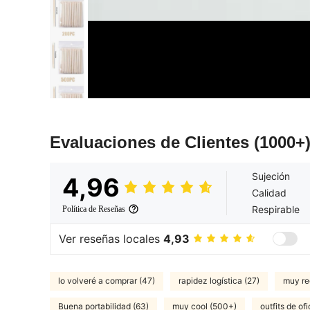
Evaluaciones de Clientes
(1000+
Sujeción
4,96
Calidad
Respirable
Política de Reseñas
Ver reseñas locales
4,93
lo volveré a comprar (47)
rapidez logística (27)
muy re
Buena portabilidad (63)
muy cool (500+)
outfits de ofi