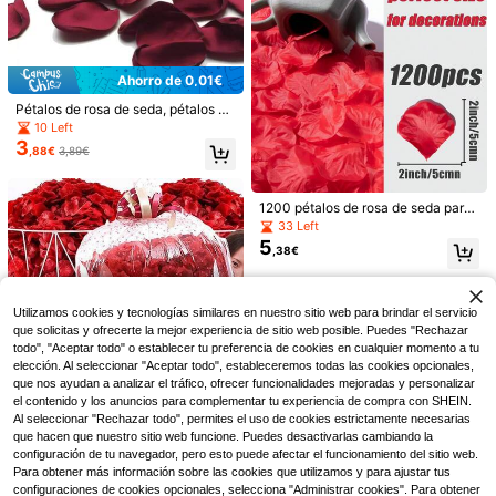
ecoración del Hogar, Dispersión de
Mesa Romántica para Cena, Manu
alidades DIY, Mejor Regalo para M
ujeres, Ducha Nupcial y Día de San
Valentín
Ahorro de 0,01€
Pétalos de rosa de seda, pétalos de
rosa borgoña, pétalos de rosa artifi
10 Left
ciales para bodas, verano, playa, el
3
,88€
3,89€
egantes, fiestas
1200 pétalos de rosa de seda para
el Día de San Valentín, pétalos de r
33 Left
osa falsos para decoraciones de pr
5
1 pieza Tocado nupcial de lujo para
1 Pieza Paraguas de Pa
Almacén UE
,38€
opuesta para mujeres, noche romá
2
mujer, accesorios para el cabello bo
pel Blanco Elegante, Boda
#1 Más vendidos
en Multicolor Tocados de novia
,95€
-1%
2,98€
ntica en el dormitorio, fiesta de bod
hemios de moda, tocado de boda e
3
a, propuesta, decoraciones florales
,94€
-1%
3,98€
n color dorado y plateado. Accesori
de aniversario, Halloween, verano,
os para el Día de San Valentín
Utilizamos cookies y tecnologías similares en nuestro sitio web para brindar el servicio
playa, elegante, cumpleaños
que solicitas y ofrecerte la mejor experiencia de sitio web posible. Puedes "Rechazar
todo", "Aceptar todo" o establecer tu preferencia de cookies en cualquier momento a tu
elección. Al seleccionar "Aceptar todo", estableceremos todas las cookies opcionales,
que nos ayudan a analizar el tráfico, ofrecer funcionalidades mejoradas y personalizar
el contenido y los anuncios para complementar tu experiencia de compra con SHEIN.
Al seleccionar "Rechazar todo", permites el uso de cookies estrictamente necesarias
5000 piezas de pétalos de rosa arti
que hacen que nuestro sitio web funcione. Puedes desactivarlas cambiando la
ficiales de estilo romántico de tela
34 Left
configuración de tu navegador, pero esto puede afectar el funcionamiento del sitio web.
no tejida, pétalos esparcidos hecho
3
,80€
Para obtener más información sobre las cookies que utilizamos y para ajustar tus
s a mano, adecuados para fiesta de
configuraciones de cookies opcionales, selecciona "Administrar cookies". Para obtener
propuesta, decoración del Día de S