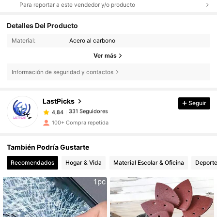
Para reportar a este vendedor y/o producto
Detalles Del Producto
Material:
Acero al carbono
Ver más
Información de seguridad y contactos
331 Seguidores
4,84
LastPicks
Seguir
331 Seguidores
4,84
z***a
seguido hace
Hace 1 día
331 Seguidores
100+ Compra repetida
4,84
331 Seguidores
4,84
También Podría Gustarte
331 Seguidores
4,84
Recomendados
Hogar & Vida
Material Escolar & Oficina
Deporte
331 Seguidores
4,84
331 Seguidores
4,84
331 Seguidores
4,84
331 Seguidores
4,84