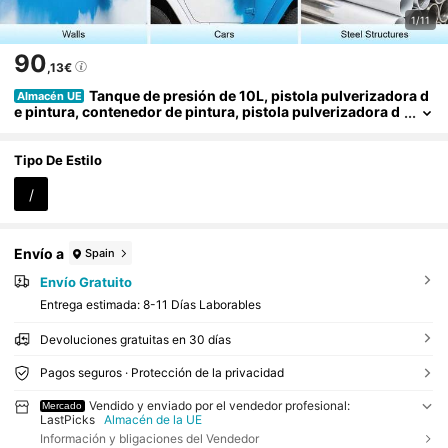
1/11
90
,13€
Tanque de presión de 10L, pistola pulverizadora d
Almacén UE
e pintura, contenedor de pintura, pistola pulverizadora d
e pintura con boquilla de 3 mm
Tipo De Estilo
/
Envío a
Spain
Envío Gratuito
Entrega estimada:
8-11 Días Laborables
Devoluciones gratuitas en 30 días
Pagos seguros · Protección de la privacidad
Vendido y enviado por el vendedor profesional:
Mercado
LastPicks
Almacén de la UE
Información y bligaciones del Vendedor