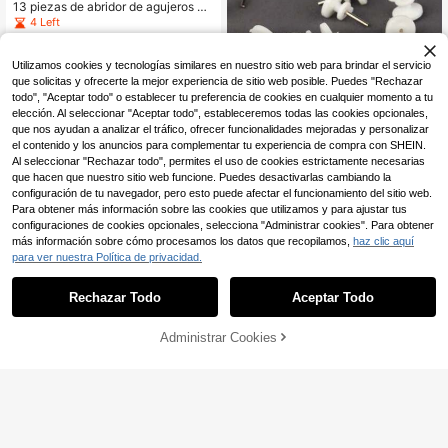
orx. Herramientas manuales, herram
13 piezas de abridor de agujeros de
ientas y mejoras para el hogar. Con
material de acero al carbono rojo, a
4 Left
veniente, práctico, resistente y dura
decuado para decoración del hogar
12
dero.
y tablero de yeso PVC madera, aper
,48€
-3%
12,95€
tura de agujeros de posición de luz
Utilizamos cookies y tecnologías similares en nuestro sitio web para brindar el servicio
y posicionamiento, herramienta de
que solicitas y ofrecerte la mejor experiencia de sitio web posible. Puedes "Rechazar
apertura de agujeros de metal de ta
todo", "Aceptar todo" o establecer tu preferencia de cookies en cualquier momento a tu
blero de plástico, broca de taladro,
elección. Al seleccionar "Aceptar todo", estableceremos todas las cookies opcionales,
perforador de agujeros circular mult
que nos ayudan a analizar el tráfico, ofrecer funcionalidades mejoradas y personalizar
ifuncional
el contenido y los anuncios para complementar tu experiencia de compra con SHEIN.
Al seleccionar "Rechazar todo", permites el uso de cookies estrictamente necesarias
que hacen que nuestro sitio web funcione. Puedes desactivarlas cambiando la
configuración de tu navegador, pero esto puede afectar el funcionamiento del sitio web.
Para obtener más información sobre las cookies que utilizamos y para ajustar tus
configuraciones de cookies opcionales, selecciona "Administrar cookies". Para obtener
20 piezas Ganchos de pared mini, s
más información sobre cómo procesamos los datos que recopilamos,
haz clic aquí
in daños, adecuados para marcos d
11 Left
para ver nuestra Política de privacidad.
e fotos
2
,77€
Rechazar Todo
Aceptar Todo
Administrar Cookies
COMPRAR AHORA
AÑADIR A LA BOLSA
[Juego de Destornilladores Actualiz
ado] Juego de Destornilladores 115
#1 Más vendidos
en ABS Herramientas manuales
-en-1 Actualizado | Conjunto de He
7
rramientas de Desmontaje de Alta D
,68€
-11%
8,68€
ureza y Función Múltiple con Imán
Fuerte, Incluye Cabezas de Destorn