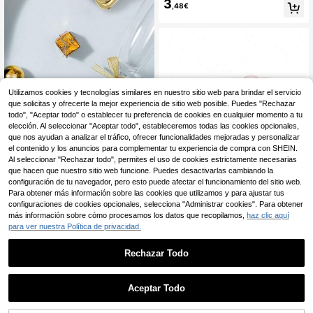
3
pel con diseño de coche de carrera
,48€
s vintage en acuarela azul claro, pa
trón de bandera a cuadros, casco y
trofeo, servilletas desechables dec
orativas, adecuadas para la decora
ción de la mesa de la fiesta del prim
er cumpleaños
Utilizamos cookies y tecnologías similares en nuestro sitio web para brindar el servicio
que solicitas y ofrecerte la mejor experiencia de sitio web posible. Puedes "Rechazar
20 piezas/10 piezas/5 piezas Plato
3
s en forma de estrella creativos de
todo", "Aceptar todo" o establecer tu preferencia de cookies en cualquier momento a tu
,15€
7 pulgadas, multipack adecuado pa
elección. Al seleccionar "Aceptar todo", estableceremos todas las cookies opcionales,
ra fiestas de cumpleaños, servir pas
que nos ayudan a analizar el tráfico, ofrecer funcionalidades mejoradas y personalizar
teles y aperitivos, reuniones festiva
el contenido y los anuncios para complementar tu experiencia de compra con SHEIN.
s y como accesorios de fotografía
Al seleccionar "Rechazar todo", permites el uso de cookies estrictamente necesarias
que hacen que nuestro sitio web funcione. Puedes desactivarlas cambiando la
configuración de tu navegador, pero esto puede afectar el funcionamiento del sitio web.
Para obtener más información sobre las cookies que utilizamos y para ajustar tus
configuraciones de cookies opcionales, selecciona "Administrar cookies". Para obtener
más información sobre cómo procesamos los datos que recopilamos,
haz clic aquí
para ver nuestra Política de privacidad.
Juego de 50 piezas: Pla
Almacén UE
10
tos de papel blancos y rosas de 9 p
,01€
Rechazar Todo
ulgadas con borde rosa claro. Plato
s de papel blancos desechables co
n bordes festoneados-Adecuados p
ara cenas, postres, fiestas de Navid
Aceptar Todo
ad, baby showers, bodas, revelacio
nes de género, cumpleaños, Día de