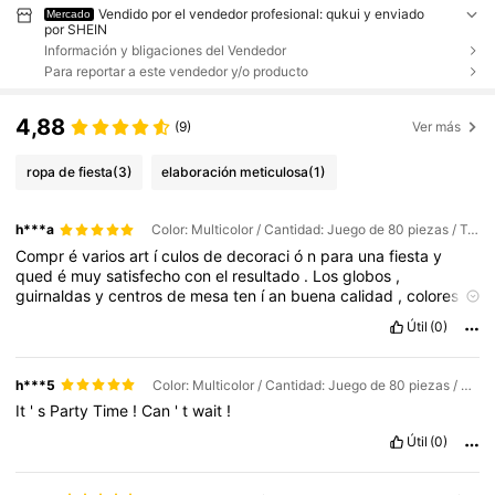
Vendido por el vendedor profesional: qukui y enviado
Mercado
por SHEIN
Información y bligaciones del Vendedor
Para reportar a este vendedor y/o producto
4,88
(9)
Ver más
ropa de fiesta
(3)
elaboración meticulosa
(1)
h***a
Color: Multicolor / Cantidad: Juego de 80 piezas / Talla: Unitalla
Compr
é
varios
art
í
culos
de
decoraci
ó
n
para
una
fiesta
y
qued
é
muy
satisfecho
con
el
resultado
.
Los
globos
,
guirnaldas
y
centros
de
mesa
ten
í
an
buena
calidad
,
colores
vivos
y
un
acabado
excelente
.
Adem
á
s
,
fueron
f
á
ciles
de
Útil
(0)
montar
y
ayudaron
a
crear
un
ambiente
alegre
y
elegante
.
Sin
duda
,
son
una
gran
opci
ó
n
para
cualquier
celebraci
ó
n
.
h***5
Color: Multicolor / Cantidad: Juego de 80 piezas / Talla: Unitalla
It
'
s
Party
Time
!
Can
'
t
wait
!
Útil
(0)