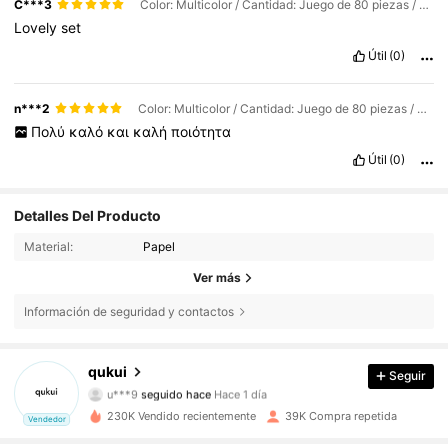
C***3
Color: Multicolor / Cantidad: Juego de 80 piezas / Talla: Unitalla
Lovely
set
Útil
(0)
n***2
Color: Multicolor / Cantidad: Juego de 80 piezas / Talla: Unitalla
Πολύ
καλό
και
καλή
ποιότητα
Útil
(0)
Detalles Del Producto
Material:
Papel
Ver más
Información de seguridad y contactos
1.9K Seguidores
4,92
qukui
Seguir
u***9
seguido hace
Hace 1 día
230K Vendido recientemente
39K Compra repetida
Vendedor
1.9K Seguidores
4,92