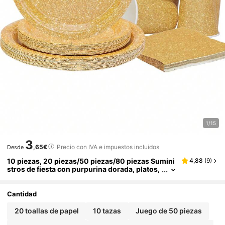
1/15
3
,65€
Precio con IVA e impuestos incluidos
Desde
10 piezas, 20 piezas/50 piezas/80 piezas Sumini
4,88
(
9
)
stros de fiesta con purpurina dorada, platos,
vasos, servilletas de papel dorados, decoraci
ones de fiesta, juego de vajilla para fiestas con te
mática dorada, suministros para cumpleaños feli
Cantidad
ces, hombres, mujeres, aniversario, compromis
o, boda, favores de fiesta, Navidad, Año Nuevo, d
20 toallas de papel
10 tazas
Juego de 50 piezas
ecoración de jubilación