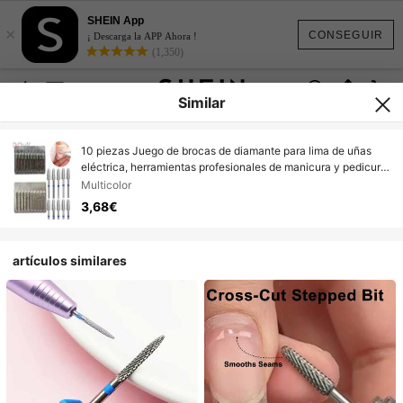
SHEIN App
×
CONSEGUIR
¡ Descarga la APP Ahora !
(1,350)
Similar
10 piezas Juego de brocas de diamante para lima de uñas
eléctrica, herramientas profesionales de manicura y pedicura
para eliminar cutículas y cortar cutículas, utensilios de arte de
Multicolor
uñas para uso doméstico y salón
3,68€
artículos similares