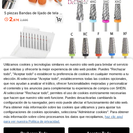
5 piezas Bandas de lijado de tela n
aranja 80/120/180 granos, tapas de
2
,67€
2,68€
lijado para lima de uñas eléctrica p
ara manicura y pedicura, herramien
ta de pulido y brillo de uñas
20 piezas de manteles desechables
para manicura, impermeables, a pru
#1 Más vendidos
en Mantel para decoración de uñas Reposamanos y ac
eba de aceite y de penetración, alm
(1000+)
ohadillas plegables para mesa, alm
2
ohadillas de limpieza, baberos dent
,85€
ales, suministros para práctica de s
1 pieza Fresadora de carburo de tun
alón, manicura, dentista, médico, cu
gsteno Broca de taladro para uñas
2
,95€
-1%
2,98€
bierta de mesa para técnica de uña
para máquina eléctrica de manicura
Utilizamos cookies y tecnologías similares en nuestro sitio web para brindar el servicio
s
y pedicura, accesorios para pulido
1 pieza/5 piezas Brocas de carburo
de gel, removedor y esmerilado, pro
que solicitas y ofrecerte la mejor experiencia de sitio web posible. Puedes "Rechazar
de tungsteno para lima de uñas, ad
3
fesional
,24€
todo", "Aceptar todo" o establecer tu preferencia de cookies en cualquier momento a tu
ecuadas para eliminar acrílico, gel
y cuidado de uñas, herramienta de
elección. Al seleccionar "Aceptar todo", estableceremos todas las cookies opcionales,
manicura profesional
que nos ayudan a analizar el tráfico, ofrecer funcionalidades mejoradas y personalizar
el contenido y los anuncios para complementar tu experiencia de compra con SHEIN.
10 piezas Juego de brocas de diam
Al seleccionar "Rechazar todo", permites el uso de cookies estrictamente necesarias
antes de imitación con diseño de ll
(500+)
que hacen que nuestro sitio web funcione. Puedes desactivarlas cambiando la
ama para cutículas - Brocas profesi
configuración de tu navegador, pero esto puede afectar el funcionamiento del sitio web.
3
onales de 3/32'' para manicura y p
,71€
Para obtener más información sobre las cookies que utilizamos y para ajustar tus
edicura, eliminación de piel muerta,
configuraciones de cookies opcionales, selecciona "Administrar cookies". Para obtener
herramientas de calidad de salón
más información sobre cómo procesamos los datos que recopilamos,
haz clic aquí
para ver nuestra Política de privacidad.
Mostrar artículos similares con stock
Ver todo