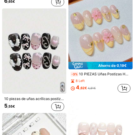
6
,65€
134K Seguidores
4,83
Recomendados
Joyas & Relojes
Accesorios de Vestir
Zapatos
134K Seguidores
4,83
134K Seguidores
4,83
134K Seguidores
4,83
Ahorro de 0,19€
10 PIEZAS Uñas Postizas Hechas a Mano, Uñas Falsas de Almendra Mediana, Nude & Amarillo Crema Francés, Flor Rosa 3D con Decoración de Perla de Concha Dorada, Pegatinas de Uñas Elegantes Reutilizables, Calidad de Salón, Amigable para Principiantes para Citas Diarias & Ocasiones de Boda
-3%
8 Left
134K Seguidores
4,83
4
,62€
4,81€
10 piezas de uñas acrílicas postizas, uñas falsas cuadradas cortas, negro y rosa, Día de San Valentín, uñas de San Valentín, regalo de San Valentín, combinación de negro y rosa con alas de ángel, lazos y corazones, interpretando un estilo de arte de uñas misterioso y dulce, adecuado para bodas, fiestas, festivales, vacaciones y otras ocasiones, arte de uñas DIY, set de uñas, incluye kit de herramientas, pegatinas de uñas hechas a mano, técnicas de uñas simples, uñas artificiales, uñas de verano, puntas de uñas cortas, puntas de uñas negras, puntas de uñas rosas, producidas en masa, Y2K, uñas de vuelta a la escuela
11
5
,55€
nailssbysheccid
10 piezas de uñas postizas con forma de almendra hechas a mano con patrones a rayas amarillas y rosas, lunares y estilo dopamina de colores. Estas uñas presentan diseños pintados a mano con rayas y lunares amarillos, rosas y rojos. Uñas elegantes, románticas y minimalistas que se adhieren y exudan un estilo sofisticado, sexy y lujoso. Adecuadas para uso diario, citas, conciertos y ocasiones comerciales ligeras, lo que las convierte en un excelente regalo para mujeres y niñas.
10 piezas Pegatinas de arte de uñas Y2K hechas a mano, diseño de puntas francesas nude y blancas, decoraciones de uñas con brillo adecuadas para mujeres/niñas en fiestas, bailes, uso diario, incluye herramientas, se pueden usar como regalo de uñas postizas
4
,57€
5
,38€