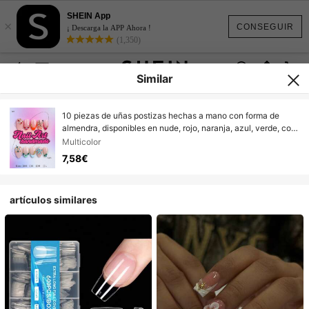
SHEIN App
×
CONSEGUIR
¡ Descarga la APP Ahora !
(1,350)
Similar
10 piezas de uñas postizas hechas a mano con forma de
almendra, disponibles en nude, rojo, naranja, azul, verde, con
puntas francesas de bloques de color y decoraciones de
Multicolor
strass de colores, adecuadas para mujeres y niñas, perfectas
7,58€
para fiestas, ocasiones de baile y uso diario. Viene con un
juego de herramientas, un gran regalo para suministros de
uñas de mujer y uñas postizas hechas a mano
artículos similares