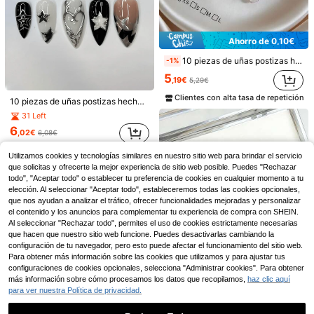
Ahorro de 0,10€
10 piezas de uñas postizas hechas a mano, estilo dulce con acentos florales rosa y púrpura fluorescentes, diseño 3D, forma de almendra estilo francés, base rosa nude con acentos florales y puntas blancas francesas, suaves y delicadas, adecuadas para todas las estaciones, regalo perfecto para mujeres para ir al trabajo, citas y uso diario
-1%
5
,19€
5,29€
Clientes con alta tasa de repetición
10 piezas de uñas postizas hechas a mano, estilo francés vintage old-money rosa, negro brillante y blanco con strass, forma de almendra mediana, decoradas con estrellas blancas & líneas plateadas 5D. Incluye pegamento de gelatina & lima de uñas. Perfecto para todas las estaciones, festivales, uso diario
31 Left
6
,02€
6,08€
10 piezas de uñas postizas de forma de almendra hechas a mano, manicura francesa, uñas falsas, uñas de almendra, rojo, rosa, marrón, blanco, negro, estampado de leopardo, uñas lindas con rayas degradadas y decoración floral pintadas a mano, adornadas con doble estrella y acentos de rhinestone, estilo elegante y adorable, incluye herramientas para uñas, adecuado para mujeres y niñas
4
,64€
Utilizamos cookies y tecnologías similares en nuestro sitio web para brindar el servicio
10 piezas de uñas postizas de presión con rayas rosas y verdes y lunares, de forma almendrada, reutilizables y hechas a mano, con diseño francés en relieve 3D de celosía en tono nude rosa rubor, estilo Ins fresco y dulce para chica, decoración de manicura para regreso a clases, uso diario, vacaciones y citas
NEW
que solicitas y ofrecerte la mejor experiencia de sitio web posible. Puedes "Rechazar
todo", "Aceptar todo" o establecer tu preferencia de cookies en cualquier momento a tu
5
,88€
elección. Al seleccionar "Aceptar todo", estableceremos todas las cookies opcionales,
que nos ayudan a analizar el tráfico, ofrecer funcionalidades mejoradas y personalizar
el contenido y los anuncios para complementar tu experiencia de compra con SHEIN.
Al seleccionar "Rechazar todo", permites el uso de cookies estrictamente necesarias
que hacen que nuestro sitio web funcione. Puedes desactivarlas cambiando la
configuración de tu navegador, pero esto puede afectar el funcionamiento del sitio web.
Para obtener más información sobre las cookies que utilizamos y para ajustar tus
configuraciones de cookies opcionales, selecciona "Administrar cookies". Para obtener
más información sobre cómo procesamos los datos que recopilamos,
haz clic aquí
para ver nuestra Política de privacidad.