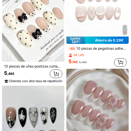
Ahorro de 0,29€
10 piezas de pegatinas adhesivas para uñas, forma ovalada corta, color rosa, hechas a mano, pegatinas de manicura francesa de alta gama, uñas rosa nude, decoración de lazo 3D, perla exquisita, adecuadas para mujeres y niñas para el uso diario, citas y vestirse, uñas postizas hechas a mano
-5%
36 Left
5
,19€
5,48€
10 piezas de uñas postizas cortas de almendra para pegar, estilo minimalista, versátiles para uso diario, estilo francés Ins, dulces, lindas y elegantes, pintadas a mano con lunares y lazo 3D negro, hechas a mano
21
5
,46€
17
Spring Gallery
Clientes con alta tasa de repetición
600 piezas de puntas de uñas semiadhesivas, puntiagudas, almendradas, cuadradas, tipo ataúd, estilo francés, puntas de uñas de extensión de gel remojables, paquete cápsula, suministros de arte de uñas DIY, uñas postizas hechas a mano
10 piezas de uñas postizas de estilo minimalista hechas a mano, set de uñas de polygel, textura de piedra, líneas metálicas, flores, ondas de agua, esmalte de uñas verde, estilo simple, incluye herramientas para uñas, 3 tamaños disponibles, cuadradas, cuadradas cortas, almendradas, uñas para fiestas, baile, uso diario.
6
(1000+)
,28€
5
,13€
5,18€
Clientes con alta tasa de repetición