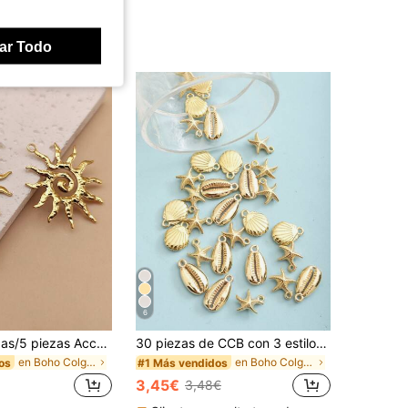
ar Todo
6
1 pieza/2 piezas/5 piezas Accesorio de colgante de girasol vintage con textura martillada de acero inoxidable, hallazgos de joyería de collar DIY para mujeres y hombres
30 piezas de CCB con 3 estilos surtidos de colgantes de joyería con estrella de mar, concha y abulón de playa, océano y vacaciones en color dorado
en Boho Colgantes y dijes
en Boho Colgantes y dijes
os
#1 Más vendidos
3,45€
3,48€