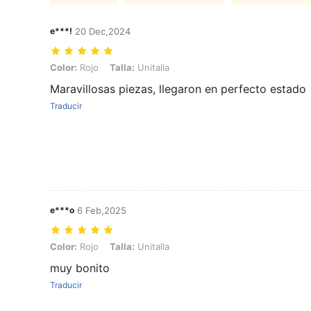
e***!
20 Dec,2024
Color: Rojo, Talla: Unitalla
Color:
Rojo
Talla:
Unitalla
Maravillosas piezas, llegaron en perfecto estado
Traducir
e***o
6 Feb,2025
Color: Rojo, Talla: Unitalla
Color:
Rojo
Talla:
Unitalla
muy bonito
Traducir