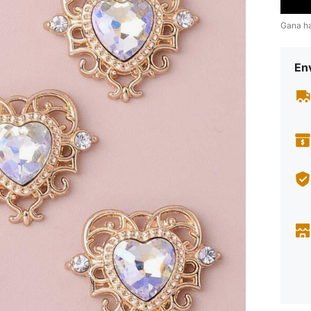
Gana h
Env