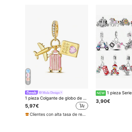
6
1 pieza Serie de Transporte Estilo de Viaje Colgante Vehículo Todoterreno Pedal Motocicleta de Carreras Cuenta Y2K Apilable Cuenta Espaciadora Compatible Ajustable DIY Cadena de Serpiente
Mula Design
NEW
1 pieza Colgante de globo de viaje con esmalte rosa dorado y circonita, maleta y avión, pasaporte, adecuado para pulsera de cadena de serpiente, collar y cuentas, se puede usar para hacer joyas DIY
3,90€
5,97€
Clientes con alta tasa de repetición