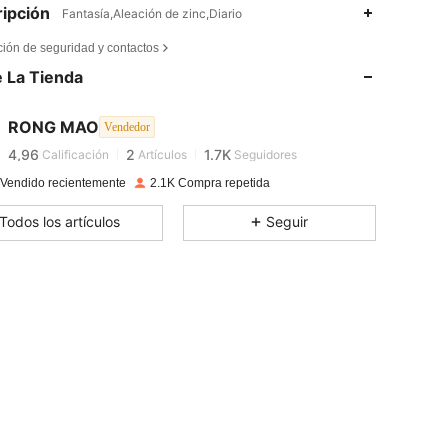
ipción
Fantasía,Aleación de zinc,Diario
4,96
2
1.7K
ción de seguridad y contactos
4,96
2
1.7K
 La Tienda
4,96
2
1.7K
4,96
2
1.7K
RONG MAO
Vendedor
4,96
2
1.7K
Calificación
Artículos
Seguidores
4,96
2
1.7K
 Vendido recientemente
2.1K Compra repetida
4,96
2
1.7K
Todos los artículos
Seguir
4,96
2
1.7K
4,96
2
1.7K
4,96
2
1.7K