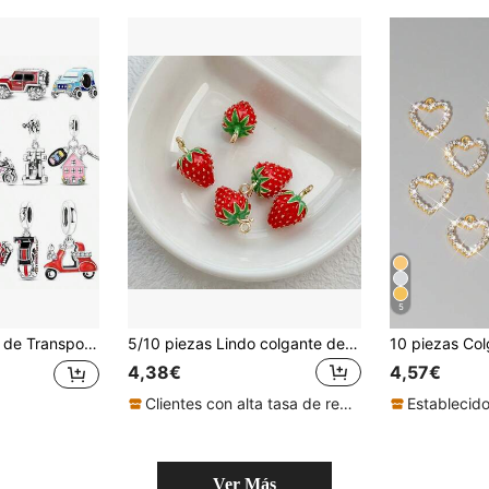
5
 Pulsera Para Niñas Vacaciones Días Festivos Regalo de Nicho Para Amantes de Viajes Entusiastas de Autos y Motocicletas Adecuado Para Vacaciones Cumpleaños Viaje Recuerdo
5/10 piezas Lindo colgante de fresa - Aleación de zinc Accesorios para hacer joyas DIY, para collares, aretes, llaveros - Diseño de fruta vibrante roja y verde, adecuado para manualidades de estilo casual y de campus, accesorios de manualidades | Diseño juguetón | Colgante de fresa duradero
4,38€
4,57€
Clientes con alta tasa de repetición
Establecid
Ver Más