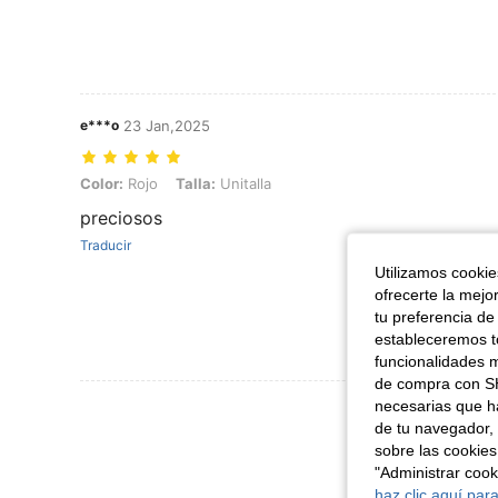
e***o
23 Jan,2025
Color: Rojo, Talla: Unitalla
Color:
Rojo
Talla:
Unitalla
preciosos
Traducir
Utilizamos cookies
ofrecerte la mejo
tu preferencia de
estableceremos to
funcionalidades m
de compra con SH
necesarias que h
Ver Más Re
de tu navegador, 
sobre las cookies
"Administrar coo
haz clic aquí para