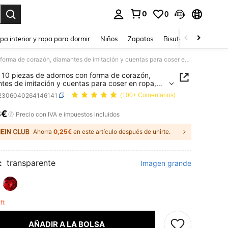
0
0
ar. Press Enter to select.
pa interior y ropa para dormir
Niños
Zapatos
Bisutería Y Accesorio
Set de 10 piezas de adornos con forma de corazón, diamantes de imitación y cuentas para coser en ropa, accesorios de costura para San Valentín
 10 piezas de adornos con forma de corazón,
tes de imitación y cuentas para coser en ropa,
rios de costura para San Valentín
j2306040264146141
(100+ Comentarios)
8€
ICE AND AVAILABILITY
Precio con IVA e impuestos incluidos
Ahorra
0,25€
en este artículo después de unirte.
:
transparente
Imagen grande
eft
AÑADIR A LA BOLSA