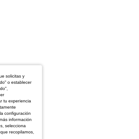
e solicitas y
odo" o establecer
do",
cer
r tu experiencia
ctamente
la configuración
 más información
es, selecciona
 que recopilamos,