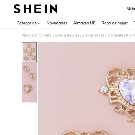
Bikin
Use up 
Categorías
Novedades
Almacén UE
Ropa de mujer
Página principal
Joyas & Relojes
Hacer Joyas
Colgantes & ch
/
/
/