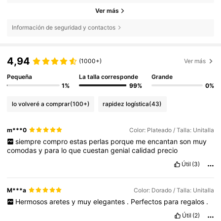
Ver más
Información de seguridad y contactos
4,94
(1000+)
Ver más
Pequeña
La talla corresponde
Grande
1%
99%
0%
lo volveré a comprar
(100+)
rapidez logística
(43)
m***0
Color: Plateado / Talla: Unitalla
siempre
compro
estas
perlas
porque
me
encantan
son
muy
comodas
y
para
lo
que
cuestan
genial
calidad
precio
Útil
(3)
M***a
Color: Dorado / Talla: Unitalla
Hermosos
aretes
y
muy
elegantes
.
Perfectos
para
regalos
.
Útil
(2)