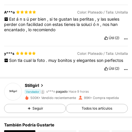
A***o
Color: Plateado / Talla: Unitalla
Est
á
n
s
ú
per
bien
,
si
te
gustan
las
perlitas
,
y
las
sueles
perder
con
facilidad
con
estas
tienes
la
soluci
ó
n
,
nos
han
encantado
,
lo
recomiendo
Útil
(2)
y***s
Color: Plateado / Talla: Unitalla
Son
tla
cual
la
foto
.
muy
bonitos
y
elegantes
son
perfectos
Útil
(2)
Stillgirl
21K Seguidores
4,82
s***n
pagado
Hace 9 horas
Vendedor
500K+ Vendido recientemente
99K+ Compra repetida
21K Seguidores
4,82
Seguir
Todos los artículos
También Podría Gustarte
21K Seguidores
4,82