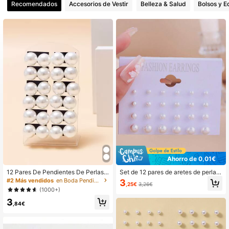
Recomendados
Accesorios de Vestir
Belleza & Salud
Bolsos y E
21K Seguidores
4,82
21K Seguidores
4,82
21K Seguidores
4,82
21K Seguidores
4,82
Ahorro de 0,01€
21K Seguidores
4,82
12 Pares De Pendientes De Perlas
Set de 12 pares de aretes de perlas
Decorativas De Imitación
falsas, aptos para uso diario
#2 Más vendidos
en Boda Pendientes De Mujer
3
,25€
3,26€
(1000+)
21K Seguidores
4,82
3
,84€
21K Seguidores
4,82