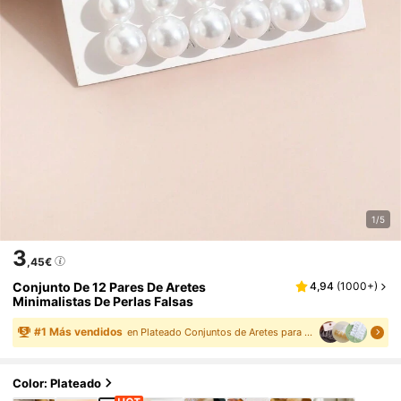
1/5
3
,45€
Conjunto De 12 Pares De Aretes
4,94
(
1000+
)
Minimalistas De Perlas Falsas
#
1
Más vendidos
en Plateado Conjuntos de Aretes para Mujeres
Color: Plateado