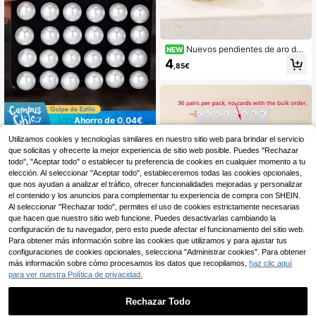
Nuevos pendientes de aro dor
NEW
ados gruesos con relieve floral, dec
4
,85€
orados con patrón de plantas e incr
ustados con circonita blanca, pesa
dos y elegantes con una atmósfera
fuerte, joyería versátil para mujeres
Ahorro de 0,04€
Set de 12 pares de aretes de perlas
Utilizamos cookies y tecnologías similares en nuestro sitio web para brindar el servicio
falsas, talla grande
(100+)
que solicitas y ofrecerte la mejor experiencia de sitio web posible. Puedes "Rechazar
todo", "Aceptar todo" o establecer tu preferencia de cookies en cualquier momento a tu
3
,74€
-1%
3,78€
elección. Al seleccionar "Aceptar todo", estableceremos todas las cookies opcionales,
que nos ayudan a analizar el tráfico, ofrecer funcionalidades mejoradas y personalizar
el contenido y los anuncios para complementar tu experiencia de compra con SHEIN.
Al seleccionar "Rechazar todo", permites el uso de cookies estrictamente necesarias
que hacen que nuestro sitio web funcione. Puedes desactivarlas cambiando la
configuración de tu navegador, pero esto puede afectar el funcionamiento del sitio web.
Para obtener más información sobre las cookies que utilizamos y para ajustar tus
configuraciones de cookies opcionales, selecciona "Administrar cookies". Para obtener
más información sobre cómo procesamos los datos que recopilamos,
haz clic aquí
para ver nuestra Política de privacidad.
36 piezas/12 piezas Pendientes de
Rechazar Todo
perla acrílica blanca, las pequeñas i
#5 Más vendidos
en Boda Pendientes De Mujer
mperfecciones superficiales son no