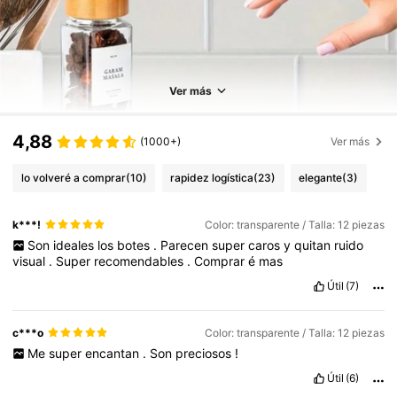
Ver más
4,88
(1000+)
Ver más
lo volveré a comprar
(10)
rapidez logística
(23)
elegante
(3)
k***!
Color: transparente / Talla: 12 piezas
Son
ideales
los
botes
.
Parecen
super
caros
y
quitan
ruido
visual
.
Super
recomendables
.
Comprar
é
mas
Útil
(7)
c***o
Color: transparente / Talla: 12 piezas
Me
super
encantan
.
Son
preciosos
!
Útil
(6)