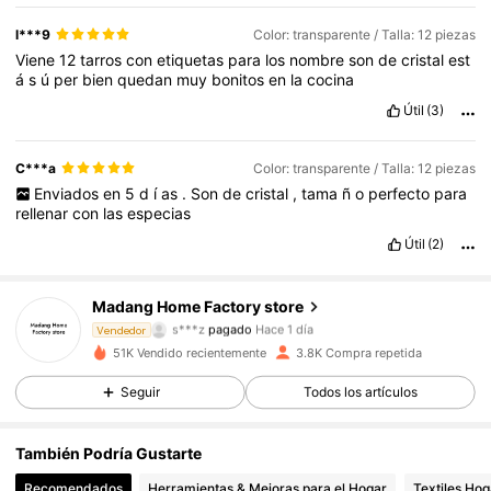
l***9
Color: transparente / Talla: 12 piezas
Viene
12
tarros
con
etiquetas
para
los
nombre
son
de
cristal
est
á
s
ú
per
bien
quedan
muy
bonitos
en
la
cocina
Útil
(3)
C***a
Color: transparente / Talla: 12 piezas
Enviados
en
5
d
í
as
.
Son
de
cristal
,
tama
ñ
o
perfecto
para
rellenar
con
las
especias
Útil
(2)
895 Seguidores
4,81
Madang Home Factory store
s***z
pagado
Hace 1 día
Vendedor
n***r
seguido hace
Hace 19 horas
51K Vendido recientemente
3.8K Compra repetida
895 Seguidores
4,81
Seguir
Todos los artículos
895 Seguidores
4,81
También Podría Gustarte
Recomendados
Herramientas & Mejoras para el Hogar
Textiles Hog