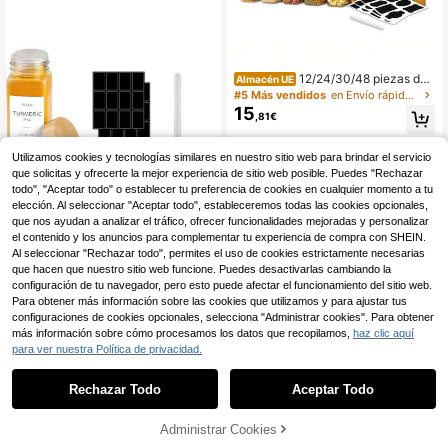
a, tarros de vidrio transparentes, tar
ros de especias multiusos, esencial
para la organización del hogar
12/24/30/48 piezas de
Almacén UE
utensilios de cocina, recipientes par
#5 Más vendidos
en Envío rápido Saleros y servidores
a almacenar alimentos no hermétic
15
,81€
os con etiquetas y marcas: la pasta,
la harina, el azúcar y los granos se
4-7 días hábiles
mantienen frescos por más tiempo,
Utilizamos cookies y tecnologías similares en nuestro sitio web para brindar el servicio
almacenamiento, regalos para muje
que solicitas y ofrecerte la mejor experiencia de sitio web posible. Puedes "Rechazar
res, artículos navideños, almacén lo
todo", "Aceptar todo" o establecer tu preferencia de cookies en cualquier momento a tu
cal
elección. Al seleccionar "Aceptar todo", estableceremos todas las cookies opcionales,
que nos ayudan a analizar el tráfico, ofrecer funcionalidades mejoradas y personalizar
el contenido y los anuncios para complementar tu experiencia de compra con SHEIN.
Al seleccionar "Rechazar todo", permites el uso de cookies estrictamente necesarias
que hacen que nuestro sitio web funcione. Puedes desactivarlas cambiando la
configuración de tu navegador, pero esto puede afectar el funcionamiento del sitio web.
12/24 Piezas Frascos de Especias
6
Cuadrados de Plástico con Etiqueta
Para obtener más información sobre las cookies que utilizamos y para ajustar tus
,71€
-1%
6,78€
s, Recipientes Herméticos de 5.4 O
configuraciones de cookies opcionales, selecciona "Administrar cookies". Para obtener
z con Etiquetas y Bolígrafo Marcad
más información sobre cómo procesamos los datos que recopilamos,
haz clic aquí
or, Juego Organizador de Cocina co
para ver nuestra Política de privacidad.
n Tapas de Plástico con Grano de
Madera, Etiquetas de Especias, Res
istente a la Oxidación, Suministros
Rechazar Todo
Aceptar Todo
Saleros y servidores
Almacén UE
de Cocina para el Hogar. Se Recomi
36
enda Lavar a Mano., Regalo de Inau
,40€
guración de Casa
Administrar Cookies
COMPRAR AHORA
AÑADIR A LA BOLSA