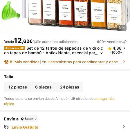
1/14
12
,62€
Desde
Sin aranceles adicionales
600+ vendidos
Set de 12 tarros de especias de vidrio c
4,88
Almacén UE
on tapas de bambú - Antioxidante, esencial par
(1000+)
a la cocina y el comedor, excelente para Hallow
#
1
Más vendidos
en Herramientas para condimentar y especia
een, almacenamiento navideño, tarro de azúcar de
cocina
Talla
12 piezas
6 piezas
24 piezas
Todos los talla se envían desde Almacén UE ofreciendo
entrega más
rápida
.
Envío a
Spain
Envío Gratuito