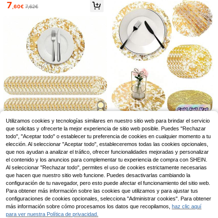
para decoración de mesa en fiesta
7
uales de estilo minimalista, mantele
,60€
7,62€
s, bodas y eventos festivos
s para máquina de café, manteles i
ndividuales antideslizantes y resist
entes al calor, adecuados para bod
as, fiestas, celebraciones, picnics,
decoración de mesas de banquetes
de cumpleaños
Ahorro de 0,02€
8/10/16/24/32/48 piezas de clip tra
nsparente de plástico para mantele
#4 Más vendidos
en Decoraciones De Mesa Y Telas De Cocina
s, clip antideslizante para manteles
(1000+)
adecuado para bodas, fiestas, famili
2
a, clip fijo con lunares dorados para
,56€
2,58€
manteles de fiesta, adecuado para
bodas, cumpleaños, fiestas al aire li
4 piezas/6 piezas Posavasos de plá
Utilizamos cookies y tecnologías similares en nuestro sitio web para brindar el servicio
bre
1 Set de Manteles Desechables Do
stico, Estilo occidental, Posavasos
#4 Más vendidos
en Pvc Manteles individuales
que solicitas y ofrecerte la mejor experiencia de sitio web posible. Puedes "Rechazar
rados, Manteles Redondos de 13 P
cuadrados para mesa, para comedo
3
todo", "Aceptar todo" o establecer tu preferencia de cookies en cualquier momento a tu
3
,91€
ulgadas de Malla de Lámina Dorad
r y cocina
,45€
3,48€
50/100/150 Manteles desechables
elección. Al seleccionar "Aceptar todo", estableceremos todas las cookies opcionales,
a Prensada para Otoño, Banderas d
dorados, Manteles redondos de mal
3
que nos ayudan a analizar el tráfico, ofrecer funcionalidades mejoradas y personalizar
e Mesa de Red Metálica Delgada D
,38€
la metálica con brillo de 13", Salva
orada, Adecuados para Decoración
el contenido y los anuncios para complementar tu experiencia de compra con SHEIN.
manteles de malla de lámina dorad
del Hogar, Mesa de Comedor, Boda,
Al seleccionar "Rechazar todo", permites el uso de cookies estrictamente necesarias
a, Decoración de mesa, boda, fiest
Fiesta de Cumpleaños
que hacen que nuestro sitio web funcione. Puedes desactivarlas cambiando la
a de cumpleaños Salvamanteles do
rados
configuración de tu navegador, pero esto puede afectar el funcionamiento del sitio web.
Para obtener más información sobre las cookies que utilizamos y para ajustar tus
configuraciones de cookies opcionales, selecciona "Administrar cookies". Para obtener
más información sobre cómo procesamos los datos que recopilamos,
haz clic aquí
para ver nuestra Política de privacidad.
Ahorro de 0,24€