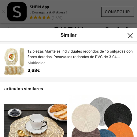
SHEIN App
×
CONSEGUIR
¡ Descarga la APP Ahora !
(1,350)
Similar
12 piezas Manteles individuales redondos de 15 pulgadas con
flores doradas, Posavasos redondos de PVC de 3.94
pulgadas con rosas huecas, lavables, fáciles de limpiar,
Multicolor
antideslizantes, resistentes al calor, adecuados para
3,68€
decoración de habitaciones, decoración de mesa de
comedor, decoración del hogar, ideales para fiestas,
cumpleaños, bodas y cenas
artículos similares