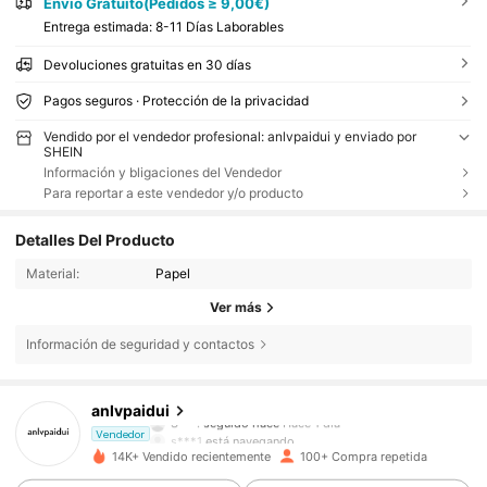
Envío Gratuito(Pedidos ≥ 9,00€)
Entrega estimada:
8-11 Días Laborables
Devoluciones gratuitas en 30 días
Pagos seguros · Protección de la privacidad
Vendido por el vendedor profesional: anlvpaidui y enviado por
SHEIN
Información y bligaciones del Vendedor
Para reportar a este vendedor y/o producto
Detalles Del Producto
Material:
Papel
Ver más
Información de seguridad y contactos
60 Seguidores
4,89
anlvpaidui
S***.
seguido hace
Hace 1 día
s***1
está navegando
Vendedor
60 Seguidores
4,89
14K+ Vendido recientemente
100+ Compra repetida