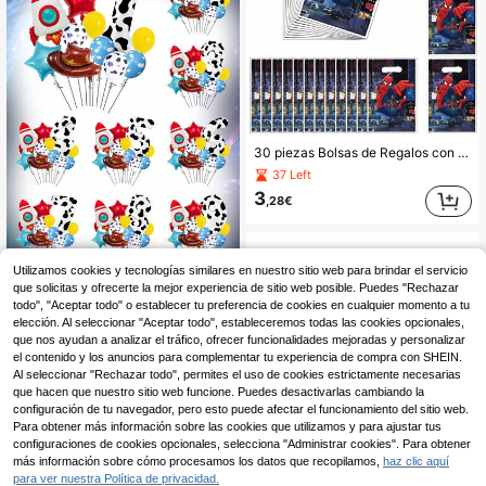
30 piezas Bolsas de Regalos con Tema de Superhéroes, Bolsas de Papel para Dulces con Diseño Duradero, Ideales para Celebraciones de Cumpleaños, Suministros para Fiestas, Eventos Festivos y Reuniones con Tema de Superhéroes, Ideas de Regalos
37 Left
3
,28€
Utilizamos cookies y tecnologías similares en nuestro sitio web para brindar el servicio
Juego de 11 piezas de globos de números de 40 pulgadas, globo de lámina con sombrero de cohete, globo de estrella, globo de látex amarillo con estampado de vaca y nube blanca, globo de número grande 0-9 con estampado de vaca, adecuado para fiesta de cumpleaños, tema de vaquero occidental, tema de granja, decoración de baby shower
que solicitas y ofrecerte la mejor experiencia de sitio web posible. Puedes "Rechazar
todo", "Aceptar todo" o establecer tu preferencia de cookies en cualquier momento a tu
4
,89€
elección. Al seleccionar "Aceptar todo", estableceremos todas las cookies opcionales,
que nos ayudan a analizar el tráfico, ofrecer funcionalidades mejoradas y personalizar
el contenido y los anuncios para complementar tu experiencia de compra con SHEIN.
Al seleccionar "Rechazar todo", permites el uso de cookies estrictamente necesarias
que hacen que nuestro sitio web funcione. Puedes desactivarlas cambiando la
configuración de tu navegador, pero esto puede afectar el funcionamiento del sitio web.
Para obtener más información sobre las cookies que utilizamos y para ajustar tus
configuraciones de cookies opcionales, selecciona "Administrar cookies". Para obtener
más información sobre cómo procesamos los datos que recopilamos,
haz clic aquí
para ver nuestra Política de privacidad.