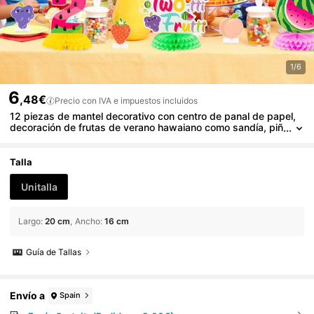
1/6
6
,48€
Precio con IVA e impuestos incluidos
12 piezas de mantel decorativo con centro de panal de papel,
decoración de frutas de verano hawaiano como sandía, piñ
a y fresa para fiesta, centro de mesa de fiesta de cumplea
ños
Talla
Unitalla
Largo
:
20 cm
Ancho
:
16 cm
Guía de Tallas
Envío a
Spain