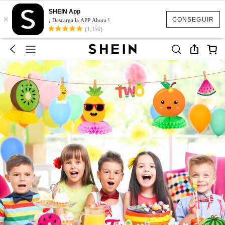
SHEIN App
×
CONSEGUIR
¡ Descarga la APP Ahora !
(1,350)