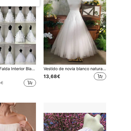
z para Vestido de Novia, Adecuada para Vestidos de Noche, Bailes de Graduación, Ceremonias de Mayoría de Edad, Otros Vestidos para Ocasiones Especiales
Vestido de novia blanco natural esponjoso de 4 capas de tul rígido, enagua suave para uso diario, sin alambre de acero, falda larga sin costuras de línea A estilo Lolita, soporte para Halloween
13,68€
8€