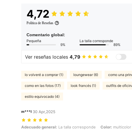
4,72
Política de Reseñas
Comentario global:
Pequeña
La talla corresponde
9%
89%
Ver reseñas locales
4,79
lo volveré a comprar (1)
loungewear (6)
como una prin
como en las fotos (17)
look francés (1)
outfits de oficin
estilo equivocado (4)
m***l
30 Apr,2025
Adecuado general: La talla corresponde, Color: multicolor, Talla: 6
Adecuado general:
La talla corresponde
Color:
multicolor