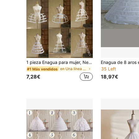
1 pieza Enagua para mujer, Negro/Blanco, Transpirable, Enagua corta para todas las estaciones, Esponjosa para boda nupcial, vestido de princesa o Lolita, Varios diseños de acero
35 Left
en Una línea Accesorios De Boda
#1 Más vendidos
7,28€
18,97€