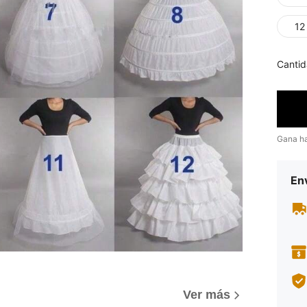
12
Cantid
Gana h
Env
Ver más