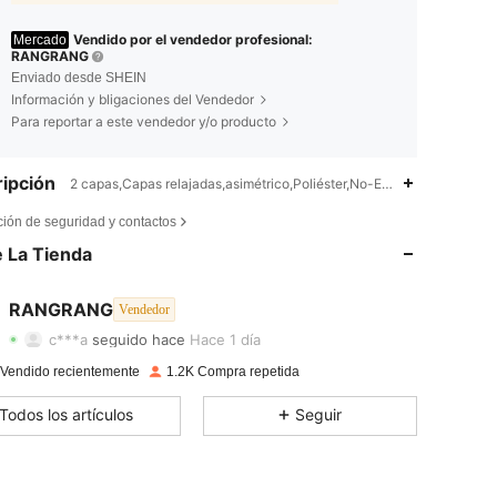
Vendido por el vendedor profesional:
Mercado
RANGRANG
Enviado desde SHEIN
Información y bligaciones del Vendedor
Para reportar a este vendedor y/o producto
ipción
2 capas,Capas relajadas,asimétrico,Poliéster,No-Elástico
4,81
18
1.3K
ción de seguridad y contactos
 La Tienda
4,81
18
1.3K
4,81
18
1.3K
RANGRANG
Vendedor
c***a
seguido hace
Hace 1 día
4,81
18
1.3K
Calificación
Artículos
Seguidores
 Vendido recientemente
1.2K Compra repetida
4,81
18
1.3K
Todos los artículos
Seguir
4,81
18
1.3K