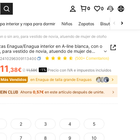
0
0
ar. Press Enter to select.
pa interior y ropa para dormir
Niños
Zapatos
Bisutería Y Accesorio
n o sin aro, para vestido de novia, atuendo de mujer de otoño
zas Enagua/Enagua interior en A-line blanca, con o
o, para vestido de novia, atuendo de mujer de
c2410296309113400
(500+ Comentarios)
11
,38€
-1%
ICE AND AVAILABILITY
11,58€
Precio con IVA e impuestos incluidos
 Más Vendidos
en Enagua de talla grande Enaguas
Ahorra
0,57€
en este artículo después de unirte.
2
3
4
5
7
8
9
10