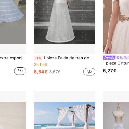
Enagua de 8 aros extra esponjosa de color blanco, adecuada para bodas, vestidos de gala, ropa de mujer de otoño
1 pieza Falda de tren de vestido de novia, enagua de aros de línea A con 1 aro, ajustable a la cintura para mujer, elegante, para fiesta
Buffy 
-1%
25 Left
6,27€
8,54€
8,67€