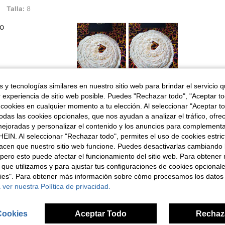
Talla:
8
no
 y tecnologías similares en nuestro sitio web para brindar el servicio qu
Útil (2)
r experiencia de sitio web posible. Puedes "Rechazar todo", "Aceptar t
 cookies en cualquier momento a tu elección. Al seleccionar "Aceptar to
señas
das las cookies opcionales, que nos ayudan a analizar el tráfico, ofre
ejoradas y personalizar el contenido y los anuncios para complementa
EIN. Al seleccionar "Rechazar todo", permites el uso de cookies estri
acen que nuestro sitio web funcione. Puedes desactivarlas cambiando 
pero esto puede afectar el funcionamiento del sitio web. Para obtener
 que utilizamos y para ajustar tus configuraciones de cookies opcional
ron
kies". Para obtener más información sobre cómo procesamos los datos
 ver nuestra Política de privacidad.
Cookies
Aceptar Todo
Rechaz