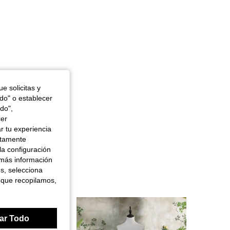
e solicitas y
odo" o establecer
do",
cer
r tu experiencia
ctamente
la configuración
 más información
es, selecciona
 que recopilamos,
ar Todo