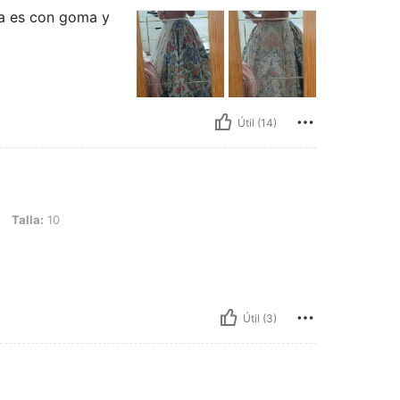
ura es con goma y
Útil (14)
Talla:
10
Útil (3)