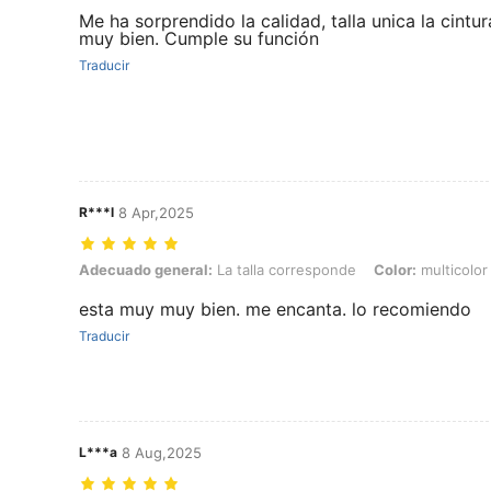
Me ha sorprendido la calidad, talla unica la cint
muy bien. Cumple su función
Traducir
R***l
8 Apr,2025
Adecuado general: La talla corresponde, Color: multicolor, Talla: 10
Adecuado general:
La talla corresponde
Color:
multicolor
esta muy muy bien. me encanta. lo recomiendo
Traducir
L***a
8 Aug,2025