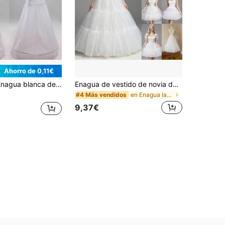
Ahorro de 0,11€
ustable para la cintura para vestido de novia, vestido de fiesta, vestido con velo, ropa de otoño para mujer
Enagua de vestido de novia de 80cm/70cm/60cm/40cm/30cm, falda de tul suave de 2 capas/4 capas de fibra de poliéster con cintura/largo ajustable, enagua esponjosa adecuada para boda, Lolita, cosplay
en Enagua larga Accesorios De Boda
#4 Más vendidos
9,37€