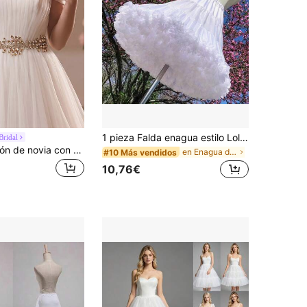
1 pieza Falda enagua estilo Lolita en línea A, con volantes blancos ligeros, falda interior con estética gótica y de estilo callejero Y2K linda
Bridal
1 pieza Cinturón de novia con strass brillante, adecuado como accesorio para fiesta de boda
en Enagua de talla grande Enaguas
#10 Más vendidos
10,76€