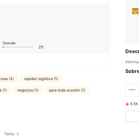
Grande
2%
Descr
Informa
Sobre
cesa (3)
rapidez logística (1)
a (1)
negocios (1)
para toda ocasión (1)
6.5K
Talla:
6