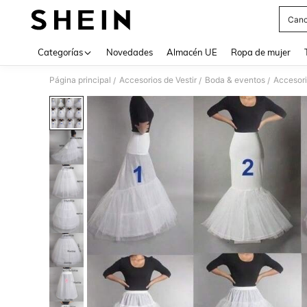
Canc
Use up 
Categorías
Novedades
Almacén UE
Ropa de mujer
Página principal
Accesorios de Vestir
Boda & eventos
Accesori
/
/
/