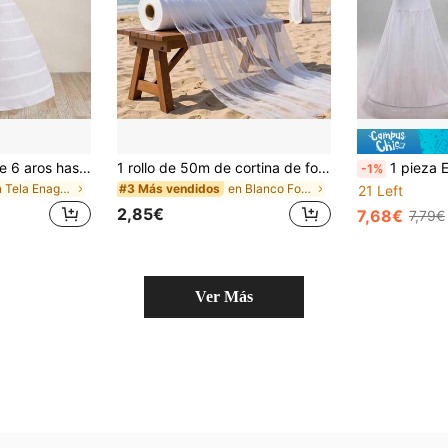
Enagua de novia de 6 aros hasta el suelo blanca para vestidos de boda y disfraces de baile
1 rollo de 50m de cortina de fondo elegante blanca y transparente para arco de boda, tela de malla de poliéster, adecuada para arco de boda, fondo de ceremonia, fiesta de cumpleaños, despedida de soltero, decoración de techo a piso, adecuada para Halloween, Acción de Gracias, Día de San Patricio, Día de San Valentín
1 pieza Enagua blanca de mujer con crinolina, enagua aj
-1%
en Tela Enaguas
en Blanco Fondo de fiesta
#3 Más vendidos
21 Left
2,85€
7,68€
7,79€
Ver Más