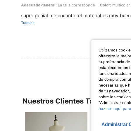
Adecuado general: La talla corresponde, Color: multicolor, Talla: 8
Adecuado general:
La talla corresponde
Color:
multicolor
super genial me encanto, el material es muy bue
Traducir
Utilizamos cookies
ofrecerte la mejo
tu preferencia de
Ver Más Re
estableceremos to
funcionalidades m
de compra con SH
necesarias que h
de tu navegador, 
sobre las cookies
Nuestros Clientes También Vie
"Administrar coo
haz clic aquí para
Administrar 