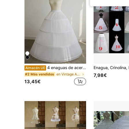
4 enaguas de acero con aros, enagua para vestido de novia, falda de princesa Lolita ajustable, ropa de otoño para mujer
Almacén UE
en Vintage Accesorios De Boda
#2 Más vendidos
7,98€
13,45€