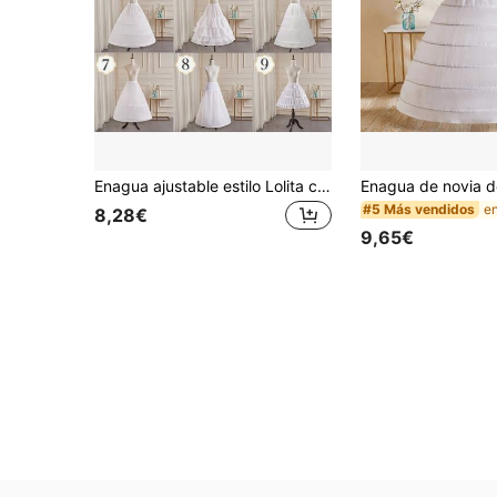
Enagua ajustable estilo Lolita con forro de vestido de princesa, enagua interior para vestido de novia, ropa de invierno para mujer, accesorios para el Día de San Valentín
#5 Más vendidos
8,28€
9,65€