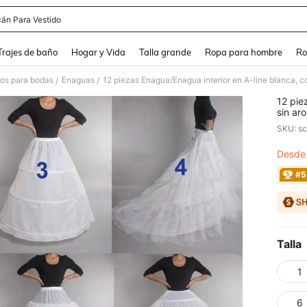
án Para Vestido
and down arrow keys to navigate search Búsqueda Reciente and Buscar y Encontr
Trajes de baño
Hogar y Vida
Talla grande
Ropa para hombre
Ro
os para bodas
Enaguas
12 piezas Enagua/Enagua interior en A-line blanca, co
/
/
12 pie
sin ar
otoño
SKU: s
Desde
PR
#5
Talla
1
6