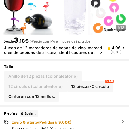
1/10
3
,18€
Desde
Precio con IVA e impuestos incluidos
Juego de 12 marcadores de copas de vino, marcad
4,96
ores de bebidas de silicona, identificadores de
(100+)
bebidas para copas, etiquetas de taza, acceso
rios para fiestas y bares (color aleatorio), decoració
n de tazas, decoración navideña, regalo para amigo
Talla
s y familia, fiesta de Navidad, para uso en exteriore
s, camping
Anillo de 12 piezas (color aleatorio)
32 left
12 círculos (color aleatorio)
12 piezas-C círculo
Cinturón con 12 anillos.
Envío a
Spain
Envío Gratuito(Pedidos ≥ 9,00€)
Entrega estimada:
8-11 Días Laborables