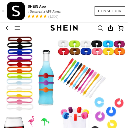
SHEIN App
×
CONSEGUIR
¡ Descarga la APP Ahora !
(1,350)