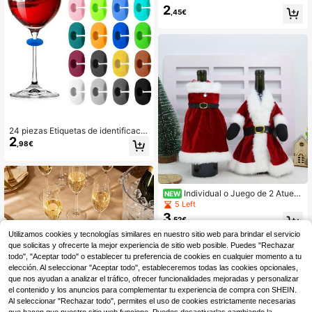
a Copas de Champán, Cócteles y M
2
,45€
artinis, Perfectas para Marcar Copa
s de Vino en Fiestas, Bodas y Cump
leaños, Decoraciones para el Hogar
y Fiestas
24 piezas Etiquetas de identificació
2
n de bebidas, hechas de silicona, a
,98€
decuadas para copas, etiquetas de
bebidas multicolor, se pueden usar
en tazas, botellas de cerveza, taza
s, frascos, copas de cóctel, aplicabl
es para bar, boda, fiesta de cumplea
Individual o Juego de 2 Atuen
NEW
ños, San Valentín y otras ocasiones
dos de Botella de Vino de Papá Noe
5 Left
l de Terciopelo, Vestido de Botella d
3
,52€
e Vino Navideño con Ribete de Piel
Sintética Blanca y Cinturón, Adorno
Utilizamos cookies y tecnologías similares en nuestro sitio web para brindar el servicio
de Mesa Reutilizable para Banquet
que solicitas y ofrecerte la mejor experiencia de sitio web posible. Puedes "Rechazar
e, Cafetería & Decoración de Fiesta
todo", "Aceptar todo" o establecer tu preferencia de cookies en cualquier momento a tu
con Tema Invernal
elección. Al seleccionar "Aceptar todo", estableceremos todas las cookies opcionales,
que nos ayudan a analizar el tráfico, ofrecer funcionalidades mejoradas y personalizar
el contenido y los anuncios para complementar tu experiencia de compra con SHEIN.
Al seleccionar "Rechazar todo", permites el uso de cookies estrictamente necesarias