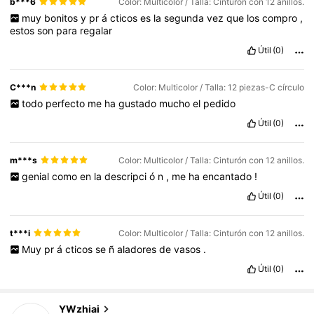
b***6
Color: Multicolor / Talla: Cinturón con 12 anillos.
muy
bonitos
y
pr
á
cticos
es
la
segunda
vez
que
los
compro
,
estos
son
para
regalar
Útil
(0)
C***n
Color: Multicolor / Talla: 12 piezas-C círculo
todo
perfecto
me
ha
gustado
mucho
el
pedido
Útil
(0)
m***s
Color: Multicolor / Talla: Cinturón con 12 anillos.
genial
como
en
la
descripci
ó
n
,
me
ha
encantado
!
Útil
(0)
t***i
Color: Multicolor / Talla: Cinturón con 12 anillos.
Muy
pr
á
cticos
se
ñ
aladores
de
vasos
.
Útil
(0)
522 Seguidores
4,90
YWzhiai
S***d
pagado
Hace 1 día