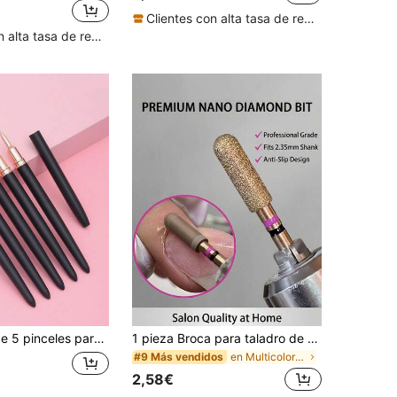
Clientes con alta tasa de repetición
Clientes con alta tasa de repetición
alles finos y pintura avanzada, adecuadas para crear líneas claras y detalles exquisitos, efectos profesionales de arte de uñas, incluye 5 pinceles profesionales de arte de uñas de diferentes tamaños para satisfacer diversas necesidades de diseño de arte de uñas
1 pieza Broca para taladro de uñas - Herramienta de preparación de la superficie de la uña para eliminar piel muerta, cutículas y padrastros (Herramienta profesional para uñas) | Suministros para uñas
en Multicolor Brocas para uñas
#9 Más vendidos
2,58€