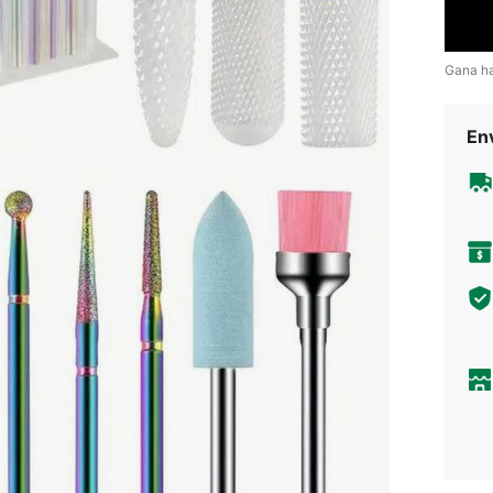
Gana h
Env