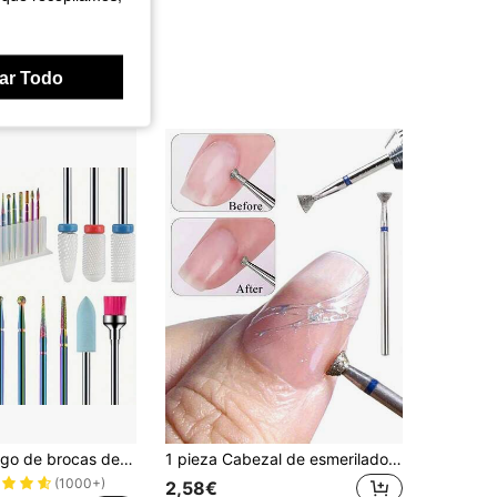
ar Todo
13 piezas Juego de brocas de cerámica profesionales - Kit de herramientas de manicura eléctrica de alto rendimiento para uñas acrílicas, de gel y naturales - Herramientas resistentes al calor imprescindibles, incluye caja de almacenamiento con estilo - Ideal para el cuidado de callosidades y belleza multifuncional
1 pieza Cabezal de esmerilado en forma de platillo volante para uñas, puntas de metal de precisión para eliminar piel muerta y cutículas, herramienta de manicura
(1000+)
2,58€