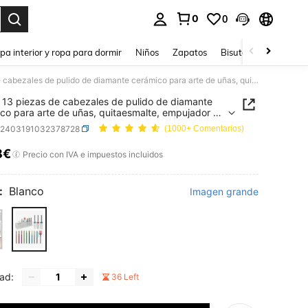
0
0
ar. Press Enter to select.
pa interior y ropa para dormir
Niños
Zapatos
Bisutería Y Accesorio
Set de 13 piezas de cabezales de pulido de diamante cerámico para arte de uñas, quitaesmalte, empujador de cutículas y accesorios de lima de uñas
 13 piezas de cabezales de pulido de diamante
co para arte de uñas, quitaesmalte, empujador de
las y accesorios de lima de uñas
b2403191032378728
(1000+ Comentarios)
8€
ICE AND AVAILABILITY
Precio con IVA e impuestos incluidos
:
Blanco
Imagen grande
ad:
36 Left