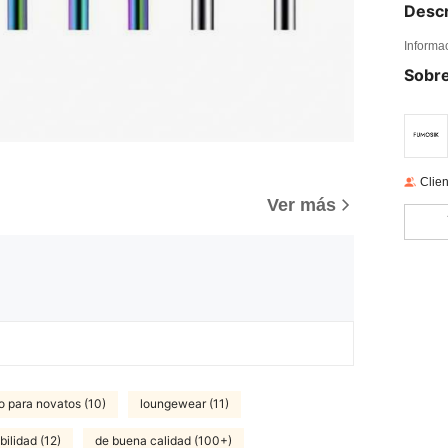
Descr
Informa
Sobre
Clien
)
Ver más
o para novatos (10)
loungewear (11)
ilidad (12)
de buena calidad (100+)