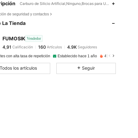
ipción
Carburo de Silicio Artificial,Ninguno,Brocas para Uñas
4,91
160
4.9K
ción de seguridad y contactos
 La Tienda
4,91
160
4.9K
FUMOSIK
Vendedor
4,91
160
4.9K
Calificación
Artículos
Seguidores
n***f
pagado
Hace 1 día
tes con alta tasa de repetición
Establecido hace 1 año
430K Vendido reci
4,91
160
4.9K
Todos los artículos
Seguir
4,91
160
4.9K
4,91
160
4.9K
4,91
160
4.9K
4,91
160
4.9K