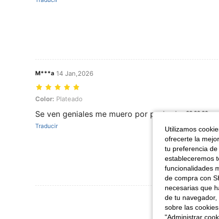
M***a
14 Jan,2026
Color: Plateado
Color:
Plateado
Se ven geniales me muero por probarlas♥️♥️♥️
Traducir
Utilizamos cookies
ofrecerte la mejo
tu preferencia de
estableceremos to
funcionalidades m
de compra con SH
necesarias que h
Ver Más Re
de tu navegador, 
sobre las cookies
"Administrar coo