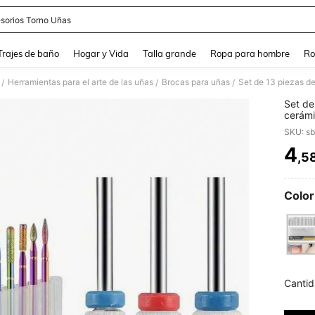
sorios Torno Uñas
and down arrow keys to navigate search Búsqueda Reciente and Buscar y Encontr
Trajes de baño
Hogar y Vida
Talla grande
Ropa para hombre
Ro
Herramientas para el arte de las uñas
Brocas para uñas
/
/
/
Set de
cerámi
cutícu
SKU: s
4
,5
PR
Color
Cantid