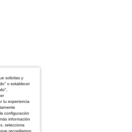
e solicitas y
odo" o establecer
do",
cer
r tu experiencia
ctamente
la configuración
 más información
es, selecciona
 que recopilamos,