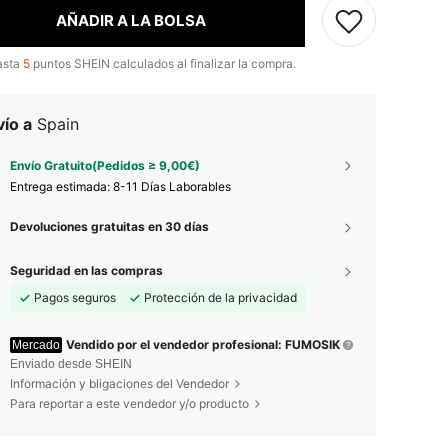
AÑADIR A LA BOLSA
asta
5
puntos SHEIN calculados al finalizar la compra.
ío a
Spain
Envío Gratuito(Pedidos ≥ 9,00€)
Entrega estimada:
8-11 Días Laborables
Devoluciones gratuitas en 30 días
Seguridad en las compras
Pagos seguros
Protección de la privacidad
Vendido por el vendedor profesional: FUMOSIK
Mercado
Enviado desde SHEIN
Información y bligaciones del Vendedor
Para reportar a este vendedor y/o producto