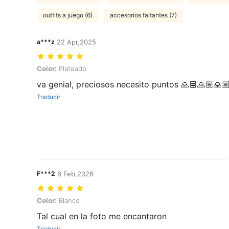
outfits a juego (6)
accesorios faltantes (7)
a***z
22 Apr,2025
Color: Plateado
Color:
Plateado
va genial, preciosos necesito puntos 🙏🏽🙏🏽🙏
Traducir
F***2
6 Feb,2026
Color: Blanco
Color:
Blanco
Tal cual en la foto me encantaron
Traducir