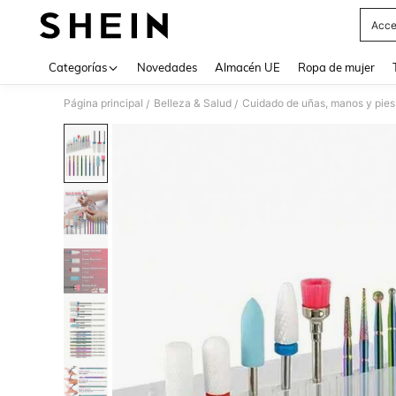
Acce
Use up 
Categorías
Novedades
Almacén UE
Ropa de mujer
Página principal
Belleza & Salud
Cuidado de uñas, manos y pies
/
/