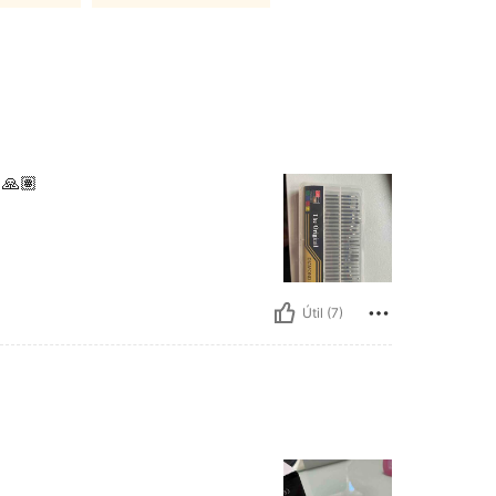
🙏🏽
Útil (7)