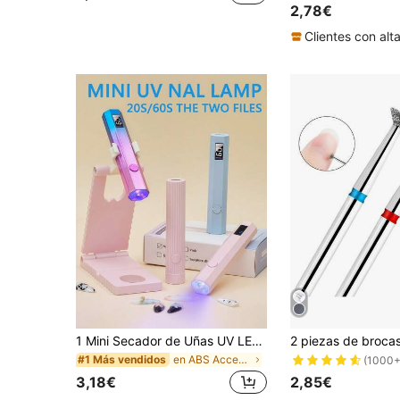
(1000+
(1000+
2,78€
#1 Más vendidos
(1000+
1 Mini Secador de Uñas UV LED Portátil - Secado Rápido, Recargable por USB, Diseño Compacto, Adecuado para Salones, Hogar y Viajes - Herramienta Profesional de Cuidado de Uñas Lámpara UV
en ABS Accesorios para decoración de uñas
#1 Más vendidos
(1000+
3,18€
2,85€