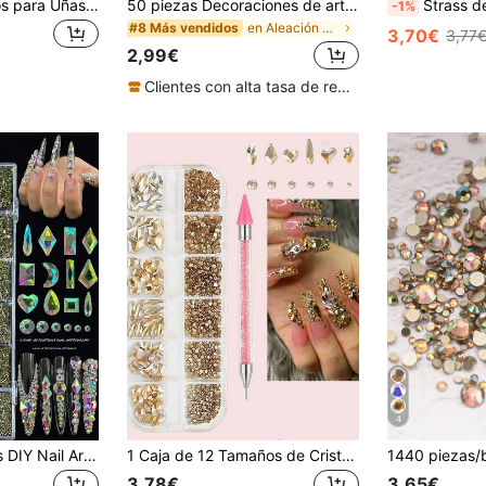
12 Rejilla Accesorios para Uñas Serie Oceánica Remaches Caballito de Mar Estrella de Mar Concha Caracol Fondo Plano Resina Perla Strass Mezclados Decoración de Uñas DIY
50 piezas Decoraciones de arte de uñas con strass de espalda plana 3D, encantos de diamantes con brillo, lentejuelas lindas DIY para suministros de uñas de mujer
Strass de cristal K9 en azul lago, forma redonda/cuadrada, fondo plano de 6 facetas, 
-1%
en Aleación para decoración de uñas Diamantes de i
#8 Más vendidos
3,70€
3,77
2,99€
Clientes con alta tasa de repetición
4
KIRAME 21 Designs DIY Nail Art K9 AB Holographic Flat-Back Rhinestones - 30 piezas cada uno de strass de alto brillo con bolígrafo de puntos, salón de uñas, proveedores de uñas, artículos para uñas, adornos para uñas, uñas de verano y viaje, regalos de festival
1 Caja de 12 Tamaños de Cristales Dorados para Uñas, Mini Cristales Planos de 1.5-4mm & Gemas 3D Surtidas, Incluye Bolígrafo de Puntos de Doble Punta para Arte de Uñas con Cristales, Diamantes y Gemas Colgantes Dorados Champán para Decoración de Uñas, Suministros para Uñas, Encantos para Uñas
3,78€
3,65€