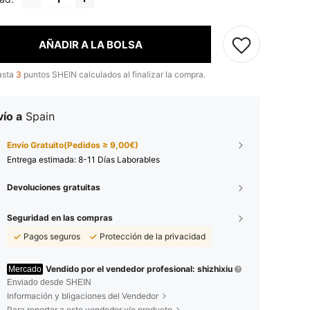
AÑADIR A LA BOLSA
asta
3
puntos SHEIN calculados al finalizar la compra.
ío a
Spain
Envío Gratuito(Pedidos ≥ 9,00€)
Entrega estimada:
8-11 Días Laborables
Devoluciones gratuitas
Seguridad en las compras
Pagos seguros
Protección de la privacidad
Vendido por el vendedor profesional: shizhixiu
Mercado
Enviado desde SHEIN
Información y bligaciones del Vendedor
Para reportar a este vendedor y/o producto