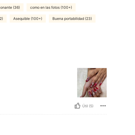
ionante (36)
como en las fotos (100+)
2)
Asequible (100+)
Buena portabilidad (23)
Útil (5)