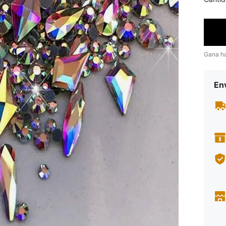
Gana h
Env