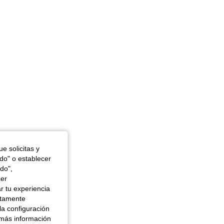
e solicitas y
odo" o establecer
do",
cer
r tu experiencia
ctamente
la configuración
 más información