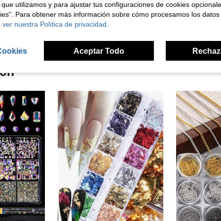
 que utilizamos y para ajustar tus configuraciones de cookies opcional
señas
kies". Para obtener más información sobre cómo procesamos los datos
 ver nuestra Política de privacidad.
Cookies
Aceptar Todo
Rechaz
ron