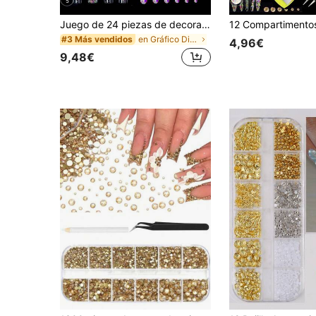
5
Juego de 24 piezas de decoración de uñas con strass y pinzas, incluye formas de diamante, lazo, estrella, corazón y otras en múltiples colores, suministros de arte de uñas estilo Y2K DIY para uso diario y de viaje, adornos para uñas
en Gráfico Diamantes de imitación y decoraciones
#3 Más vendidos
4,96€
9,48€