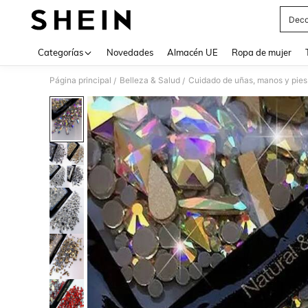
Deco
Use up 
Categorías
Novedades
Almacén UE
Ropa de mujer
Página principal
Belleza & Salud
Cuidado de uñas, manos y pies
/
/