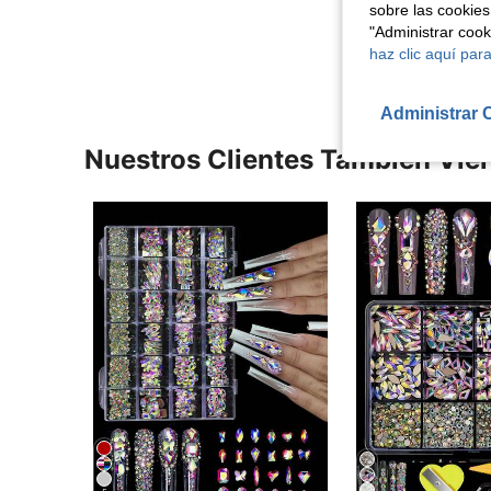
sobre las cookies
Ver Más Re
"Administrar coo
haz clic aquí para
Administrar 
Nuestros Clientes También Vie