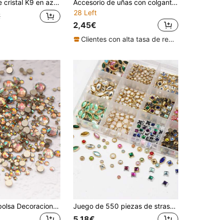
adecuado para arte de uñas DIY, manualidades de joyería, 12 tamaños disponibles, suministros para arte de uñas, decoraciones de uñas, gemas de uñas, dijes de uñas
Accesorio de uñas con colgante de cabeza de pequeño fantasma lindo en forma de corazón rosa, decoración de arte de uñas divertida de Halloween con strass
28 Left
€
2,45€
Clientes con alta tasa de repetición
1440 piezas/bolsa Decoraciones de arte de uñas, Rhinestones de base dorada de vidrio plano, Piedra lunar azul, Ámbar y Aurora Boreal (Ab) Colores, Tamaños mixtos (Ss3-Ss20) Encantos de uñas DIY Gemas de uñas Suministros de uñas
Juego de 550 piezas de strass para arte de uñas - 12 estilos de pegatinas para uñas, base de metal dorado/plateado, joyería de uñas 3D, mini perlas y cristales, adecuado para uñas acrílicas DIY | Gemas y perlas redondas y cuadradas de grado de salón, suministros de arte de uñas DIY, dijes para uñas
5,18€