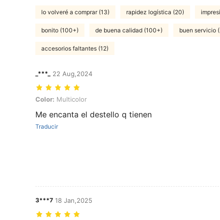
lo volveré a comprar (13)
rapidez logística (20)
impres
bonito (100+)
de buena calidad (100+)
buen servicio (
accesorios faltantes (12)
_***_
22 Aug,2024
Color: Multicolor
Color:
Multicolor
Me encanta el destello q tienen
Traducir
3***7
18 Jan,2025