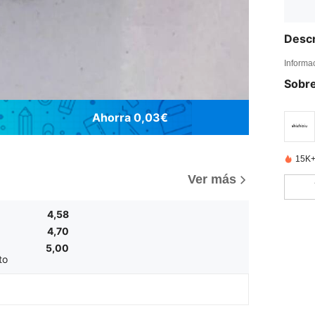
Descr
Informa
Sobre
Ahorra 0,03€
15K+
)
Ver más
4,58
4,70
5,00
to