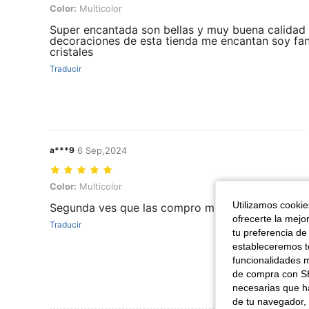
Color: Multicolor
Color:
Multicolor
Super encantada son bellas y muy buena calidad 
decoraciones de esta tienda me encantan soy fa
cristales
Traducir
a***9
6 Sep,2024
Color: Multicolor
Color:
Multicolor
Utilizamos cookies
Segunda ves que las compro muy bonitas
ofrecerte la mejo
Traducir
tu preferencia de
estableceremos to
funcionalidades m
de compra con SH
necesarias que h
de tu navegador, 