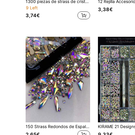
1300 piezas de strass de cristal dorado champán con base plana, adecuado para manualidades, 6 tamaños de strass de cristal dorado, adecuado para diseño de arte de uñas, decoraciones de arte de uñas, gemas de arte de uñas, suministros de uñas DIY, dijes de arte de uñas
9 Left
3,38€
3,74€
150 Strass Redondos de Espalda Plana + 20 Strass Asimétricos Grandes de Zirconia Negra y Roja para Uñas Suministros para Uñas Decoraciones para Uñas Gemas para Uñas Encantos para Uñas
2,65€
9,33€