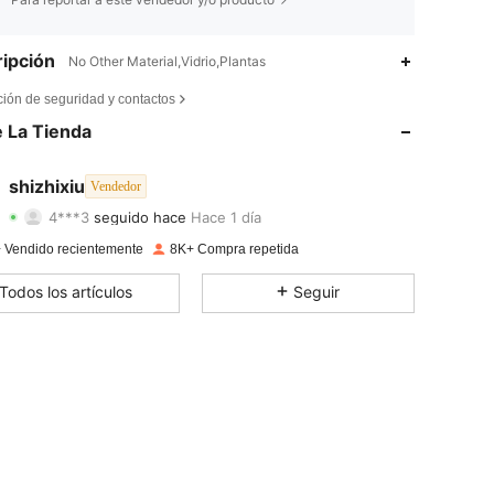
ipción
No Other Material,Vidrio,Plantas
4,89
4
1.2K
ción de seguridad y contactos
4,89
4
1.2K
 La Tienda
4,89
4
1.2K
shizhixiu
Vendedor
4***3
seguido hace
Hace 1 día
4,89
4
1.2K
Calificación
Artículos
Seguidores
 Vendido recientemente
8K+ Compra repetida
4,89
4
1.2K
Todos los artículos
Seguir
4,89
4
1.2K
4,89
4
1.2K
4,89
4
1.2K
4,89
4
1.2K