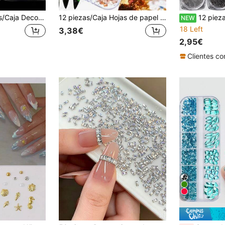
12 Compartimentos/Caja Decoraciones de Uñas 3D con Aleación, Gemas, Cristales y Strass, 12 Ranuras de Joyería de Strass para Uñas, Set de Decoración de Uñas con Estilos y Formas Mixtas de Vidrio, Adecuado para Uñas, Ropa, Decoración DIY de Cara y Encantos de Uñas
12 piezas/Caja Hojas de papel de oro, Escamas de papel de aluminio de colores, Decoraciones de arte de uñas personalizables, Productos de cuidado de uñas, Accesorios de uñas, Decoración de uñas, Adecuado para salones de uñas profesionales y DIY en casa, Partes de uñas, Encantos de uñas
12 piezas/Set Encantos de Uñas de Cadena Dorada y Plateada – D
NEW
18 Left
3,38€
2,95€
7