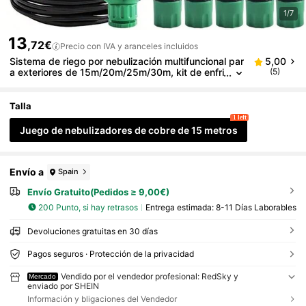
1/7
13
,72€
Precio con IVA y aranceles incluidos
Sistema de riego por nebulización multifuncional par
5,00
a exteriores de 15m/20m/25m/30m, kit de enfri
(5)
amiento y riego para jardín con boquillas de nie
bla de latón y tubería de 1/4", adecuado para jardín,
invernadero e irrigación
Talla
1 left
Juego de nebulizadores de cobre de 15 metros
Envío a
Spain
Envío Gratuito(Pedidos ≥ 9,00€)
200 Punto, si hay retrasos
Entrega estimada:
8-11 Días Laborables
Devoluciones gratuitas en 30 días
Pagos seguros · Protección de la privacidad
Vendido por el vendedor profesional: RedSky y
Mercado
enviado por SHEIN
Información y bligaciones del Vendedor