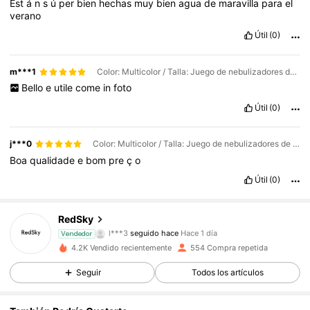
Est
á
n
s
ú
per
bien
hechas
muy
bien
agua
de
maravilla
para
el
verano
Útil
(0)
m***1
Color: Multicolor / Talla: Juego de nebulizadores de cobre de 15 metros
Bello
e
utile
come
in
foto
Útil
(0)
j***0
Color: Multicolor / Talla: Juego de nebulizadores de cobre de 15 metros
Boa
qualidade
e
bom
pre
ç
o
Útil
(0)
635 Seguidores
4,87
RedSky
l***3
seguido hace
Hace 1 día
635 Seguidores
Vendedor
4,87
4.2K Vendido recientemente
554 Compra repetida
635 Seguidores
4,87
Seguir
Todos los artículos
635 Seguidores
4,87