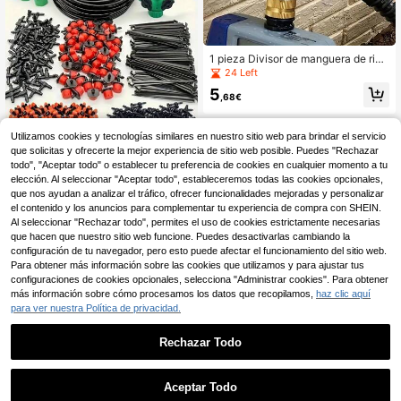
y lavado de autos
1 pieza Divisor de manguera de rieg
o de metal duradero de doble salid
24 Left
a, adaptador desviador de agua de
5
grifo de jardín para riego por goteo,
,68€
se ajusta a todas las llaves de mang
uera de metal con válvula de cierre
para riego de patio exterior
Utilizamos cookies y tecnologías similares en nuestro sitio web para brindar el servicio
que solicitas y ofrecerte la mejor experiencia de sitio web posible. Puedes "Rechazar
30m Sistema de riego por goteo: Kit
de sistema de riego de jardín que ah
todo", "Aceptar todo" o establecer tu preferencia de cookies en cualquier momento a tu
3
,24€
orra agua, apto para céspedes, pati
elección. Al seleccionar "Aceptar todo", estableceremos todas las cookies opcionales,
os y invernaderos, kit de riego por g
que nos ayudan a analizar el tráfico, ofrecer funcionalidades mejoradas y personalizar
oteo automático - Material de plásti
el contenido y los anuncios para complementar tu experiencia de compra con SHEIN.
co, rosca universal estándar
Al seleccionar "Rechazar todo", permites el uso de cookies estrictamente necesarias
que hacen que nuestro sitio web funcione. Puedes desactivarlas cambiando la
configuración de tu navegador, pero esto puede afectar el funcionamiento del sitio web.
Para obtener más información sobre las cookies que utilizamos y para ajustar tus
configuraciones de cookies opcionales, selecciona "Administrar cookies". Para obtener
más información sobre cómo procesamos los datos que recopilamos,
haz clic aquí
para ver nuestra Política de privacidad.
Rechazar Todo
Aceptar Todo