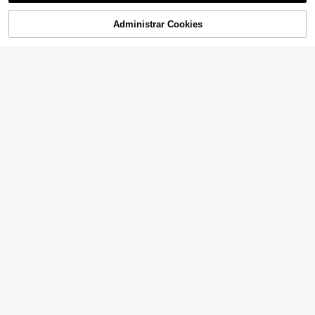
Administrar Cookies
AÑADIR A LA BOLSA