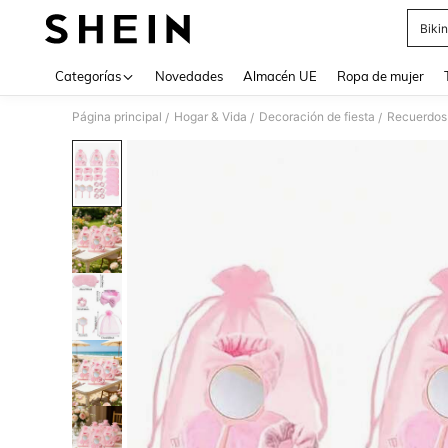
Bikin
Use up 
Categorías
Novedades
Almacén UE
Ropa de mujer
Página principal
Hogar & Vida
Decoración de fiesta
Recuerdos 
/
/
/