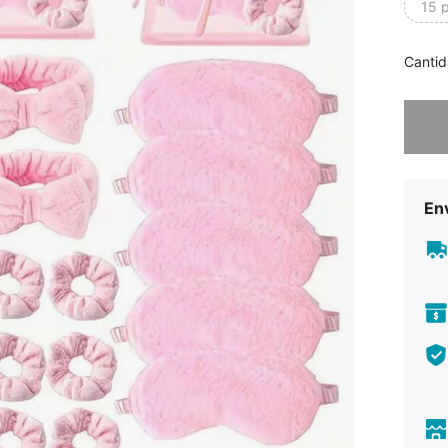
15 p
Cantid
Lo sent
Env