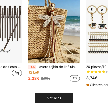
12 piezas - Artículos de fiesta con tema de mago - Lápices con forma de varita mágica, gafas redondas de mago sin lentes, regalos de cumpleaños mágicos, suministros para fiestas escolares, decoraciones de Halloween, regalos de regreso a clases
Llavero tejido de libélula, colgante tejido de libélula de verano, amuleto de bolso de paja tejida de estilo bohemio con borla de estrella colorida, colgante de libélula, colgante de árbol de coco
-4%
(
12 Left
3,74€
2,28€
2,38€
Ver Más