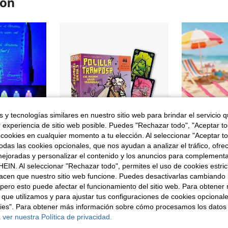
ron
 y tecnologías similares en nuestro sitio web para brindar el servicio qu
r experiencia de sitio web posible. Puedes "Rechazar todo", "Aceptar t
 cookies en cualquier momento a tu elección. Al seleccionar "Aceptar to
das las cookies opcionales, que nos ayudan a analizar el tráfico, ofre
ejoradas y personalizar el contenido y los anuncios para complementa
EIN. Al seleccionar "Rechazar todo", permites el uso de cookies estri
en Fiesta de bodas Otros Favores De Fiesta
 cumpleaños, regalo de carnaval, regalo de vacaciones, decoración de graduación, regalo de boda, suministros para fiestas, regalo de dama de honor, vuelta a la escuela
Juego de cartas Mogel Motte Polilla Tramposa Devir-Game / Royal Xiaoqiang Polilla Tramposa
acen que nuestro sitio web funcione. Puedes desactivarlas cambiando 
)
17 Left
en Papel Otros Favores De Fiesta
#3 Más vendidos
en Fiesta de bodas Otros Favores De Fiesta
en Fiesta de bodas Otros Favores De Fiesta
pero esto puede afectar el funcionamiento del sitio web. Para obtener
)
)
 que utilizamos y para ajustar tus configuraciones de cookies opcional
4,78€
2,72€
en Fiesta de bodas Otros Favores De Fiesta
kies". Para obtener más información sobre cómo procesamos los datos
)
 ver nuestra Política de privacidad.