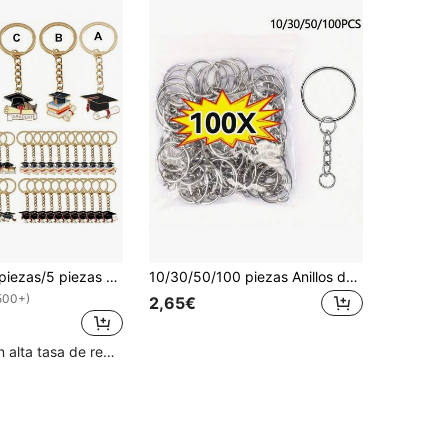
20 piezas/10 piezas/5 piezas Llavero/Cadena de gorro de graduación unisex, material de aleación, texto inspirador, adecuado para la temporada de graduación de julio, regalo de regreso a la escuela, recuerdo de la fiesta de graduación, decoración de mochila, llavero de teléfono/coche, regalo del Día del Maestro, regalo para amigos, recuerdo de estudiante/maestro/compañero de clase
10/30/50/100 piezas Anillos de salto abiertos de metal, conectores, cierres, accesorios para llaveros, colgantes y fabricación de joyas
500+)
2,65€
Clientes con alta tasa de repetición