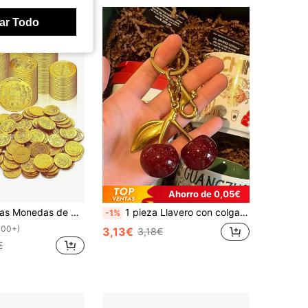
ar Todo
Ahorro de 0,05€
iratas, monedas de oro falsas, artículos para fiesta, suministros para fiesta con temática de aventura de piratas
1 pieza Llavero con colgante de cereza de cristal grande, llavero con colgante de cereza brillante con clip, accesorios de resina brillante y metal, llavero unisex, accesorio para billetera y bolso, regalo ideal para el Día de San Valentín para ella
-1%
100+)
3,13€
3,18€
€