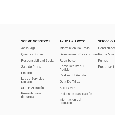
SOBRE NOSOTROS
AYUDA & APOYO
SERVICIO 
Aviso legal
Información De Envío
Contácteno
Quienes Somos
Desistimiento/Devoluciones
Pagos & Im
Responsabilidad Social
Reembolso
Puntos
Cómo Realizar El
Sala de Prensa
Preguntas f
Pedido
Empleo
Rastrear El Pedido
Ley de Servicios
Guía De Tallas
Digitales
SHEIN Afiliación
SHEIN VIP
Presentar una
Política de clasificación
denuncia
​Información del
producto