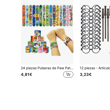
24 piezas Pulseras de Paw Patrol, Pulseras de Suministros para Fiestas, Pulseras Coloridas, Juguetes de Alivio del Estrés, Decoraciones para Fiestas, Premios de Intercambio en el Aula, Rellenos de Bolsas de Regalo, Adecuadas como Regalos de Cumpleaños o Regalos de Fiesta de Vacaciones (Estilos Aleatorios)
4,81€
3,23€