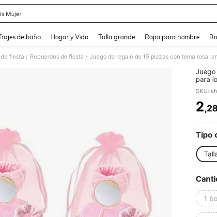
is Mujer
and down arrow keys to navigate search Búsqueda Reciente and Buscar y Encontr
Trajes de baño
Hogar y Vida
Talla grande
Ropa para hombre
Ro
de fiesta
Recuerdos de fiesta
/
/
Juego 
para l
de reg
SKU: s
incluy
scrunc
2
,2
PR
Tipo 
Tall
Canti
1 bo