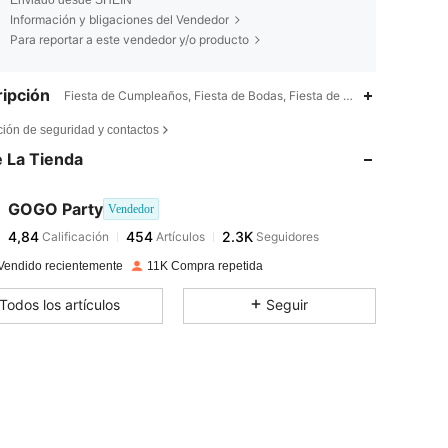
Enviado desde SHEIN
Información y bligaciones del Vendedor
Para reportar a este vendedor y/o producto
ipción
Fiesta de Cumpleaños, Fiesta de Bodas, Fiesta de Bienvenida al Bebé,
4,84
454
2.3K
ción de seguridad y contactos
 La Tienda
4,84
454
2.3K
GOGO Party
Vendedor
4,84
454
2.3K
Calificación
Artículos
Seguidores
d***k
pagado
Hace 1 día
Vendido recientemente
11K Compra repetida
4,84
454
2.3K
Todos los artículos
Seguir
4,84
454
2.3K
4,84
454
2.3K