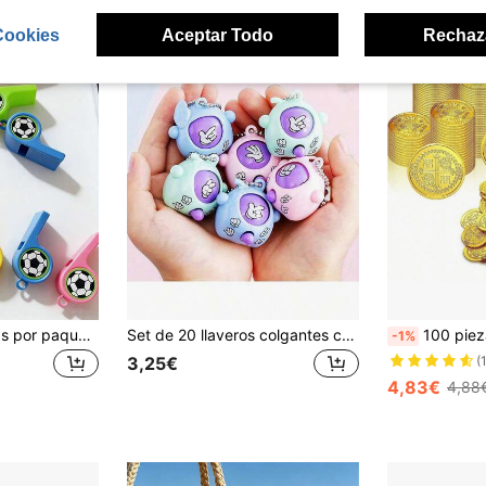
Cookies
Aceptar Todo
Rechaz
24 piezas/12 piezas por paquete de silbatos de fútbol, silbatos de fiesta con patrón de fútbol, set de fiesta deportiva con temática de fútbol, silbatos de árbitro de fútbol, adecuados para fiestas o juegos de fútbol, fiestas de cumpleaños, bodas y actuaciones de animadoras, suministros para fiestas
Set de 20 llaveros colgantes con piedra, papel o tijera en forma de huevo, de colores aleatorios, para alivio del estrés de adultos, como favor de fiesta
100 piezas Monedas de pirata de plástico, juguetes de caza de p
-1%
3,25€
(
4,83€
4,88