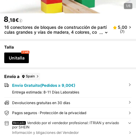
1/6
8
,18€
16 conectores de bloques de construcción de partí
5,00
culas grandes y vías de madera, 4 colores, co
(7)
mpatibles con vías de tren de madera y bloque
s de construcción de partículas grandes para juego
creativo
Talla
3 left
Unitalla
Envío a
Spain
Envío Gratuito(Pedidos ≥ 9,00€)
Entrega estimada:
8-11 Días Laborables
Devoluciones gratuitas en 30 días
Pagos seguros · Protección de la privacidad
Vendido por el vendedor profesional: ITRIAN y enviado
Mercado
por SHEIN
Información y bligaciones del Vendedor