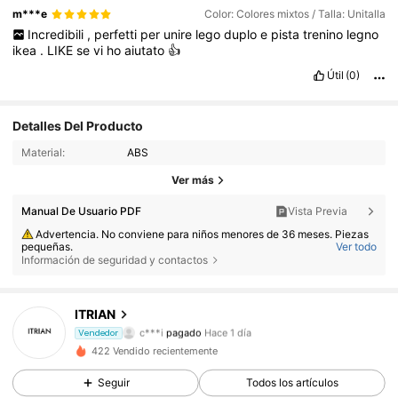
m***e
Color: Colores mixtos / Talla: Unitalla
Incredibili
,
perfetti
per
unire
lego
duplo
e
pista
trenino
legno
ikea
.
LIKE
se
vi
ho
aiutato
👍
Útil
(0)
Detalles Del Producto
Material:
ABS
Ver más
Manual De Usuario PDF
Vista Previa
Advertencia. No conviene para niños menores de 36 meses. Piezas
pequeñas.
Ver todo
Información de seguridad y contactos
Advertencia. Utilícese bajo la vigilancia directa de un adulto.
18 Seguidores
4,78
ITRIAN
c***i
pagado
Hace 1 día
Vendedor
f***8
seguido hace
Hace 1 día
422 Vendido recientemente
18 Seguidores
4,78
Seguir
Todos los artículos
18 Seguidores
4,78