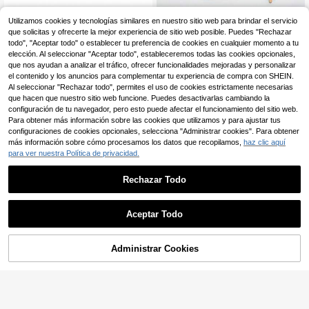
Paquete de expansión de 17 piezas
Juego de trenes de mad
Almacén UE
Utilizamos cookies y tecnologías similares en nuestro sitio web para brindar el servicio
de vías de tren de madera - Incluye
era de 58 piezas, juego de trenes d
7 Left
5 Left
que solicitas y ofrecerte la mejor experiencia de sitio web posible. Puedes "Rechazar
puente de madera, vías curvas y re
e madera compatible con varias ma
17
66
todo", "Aceptar todo" o establecer tu preferencia de cookies en cualquier momento a tu
,80€
,42€
ctas - El tren puede pasar por debaj
rcas con adaptador de conexión, un
elección. Al seleccionar "Aceptar todo", estableceremos todas las cookies opcionales,
o del puente - Compatible con la m
gran regalo de cumpleaños o Navid
que nos ayudan a analizar el tráfico, ofrecer funcionalidades mejoradas y personalizar
ayoría de las principales marcas
ad.
el contenido y los anuncios para complementar tu experiencia de compra con SHEIN.
Al seleccionar "Rechazar todo", permites el uso de cookies estrictamente necesarias
que hacen que nuestro sitio web funcione. Puedes desactivarlas cambiando la
configuración de tu navegador, pero esto puede afectar el funcionamiento del sitio web.
Para obtener más información sobre las cookies que utilizamos y para ajustar tus
configuraciones de cookies opcionales, selecciona "Administrar cookies". Para obtener
más información sobre cómo procesamos los datos que recopilamos,
haz clic aquí
para ver nuestra Política de privacidad.
Rechazar Todo
Aceptar Todo
4 trenes de juguete de madera con
Coche de juguete con pista de acro
Body plateado extendido y diseño d
bacias de 39cm/15.35in, pista de m
7 Left
5 Left
e 8 ruedas, compatibles con las prin
ontaje DIY, juguete de coche de car
16
23
Administrar Cookies
AÑADIR A LA BOLSA
,28€
,24€
cipales marcas de vías de tren de m
reras de acrobacias, regalo para niñ
adera
os y niñas, color aleatorio, adecuad
o para Halloween y Navidad