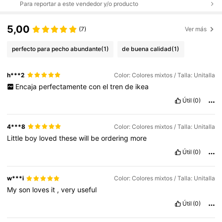
Para reportar a este vendedor y/o producto
5,00
(7)
Ver más
perfecto para pecho abundante
(1)
de buena calidad
(1)
h***2
Color: Colores mixtos / Talla: Unitalla
Encaja
perfectamente
con
el
tren
de
ikea
Útil
(0)
4***8
Color: Colores mixtos / Talla: Unitalla
Little
boy
loved
these
will
be
ordering
more
Útil
(0)
w***i
Color: Colores mixtos / Talla: Unitalla
My
son
loves
it
,
very
useful
Útil
(0)