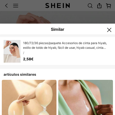
Similar
180/72/36 piezas/paquete Accesorios de cinta para hiyab,
estilo de toldo de hiyab, fácil de usar, hiyab casual, cinta
adhesiva doble cara antideslizante
/
2,58€
artículos similares