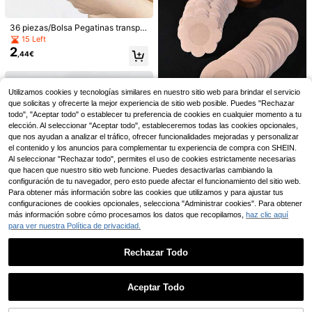
36 piezas/Bolsa Pegatinas transpar
entes antideslizantes para cuellos
15 Left
de camisa, ropa interior de mujer y l
2
,44€
encería anti-exposición - Adhesivo
invisible sin costuras
1 pieza Orinal portátil de silicona pa
ra mujeres, adecuado para viajes y
29 Left
Utilizamos cookies y tecnologías similares en nuestro sitio web para brindar el servicio
campamentos al aire libre, con caja
3
que solicitas y ofrecerte la mejor experiencia de sitio web posible. Puedes "Rechazar
1 rollo de cinta grande para levanta
,03€
de almacenamiento, apto para muje
2
miento de senos, cinta elástica de t
todo", "Aceptar todo" o establecer tu preferencia de cookies en cualquier momento a tu
res embarazadas
,87€
ela para músculos, para soporte y le
elección. Al seleccionar "Aceptar todo", estableceremos todas las cookies opcionales,
vantamiento de senos, se puede co
Ahorro de 0,01€
que nos ayudan a analizar el tráfico, ofrecer funcionalidades mejoradas y personalizar
rtar en cualquier forma, adecuada p
el contenido y los anuncios para complementar tu experiencia de compra con SHEIN.
100/10 piezas Parche de pecho de
ara copas A-F, adecuada para vesti
Al seleccionar "Rechazar todo", permites el uso de cookies estrictamente necesarias
tela no tejida de un solo uso con for
dos de novia y vestidos de verano
#5 Más vendidos
en Accesorios antideslizantes para ropa
que hacen que nuestro sitio web funcione. Puedes desactivarlas cambiando la
ma circular, autoadhesivo, invisible,
2
,17€
2,18€
configuración de tu navegador, pero esto puede afectar el funcionamiento del sitio web.
sin rastro, parche de pecho con for
ma de flor para camisas con tirante
Para obtener más información sobre las cookies que utilizamos y para ajustar tus
s, parche antirreflejo para pezones
configuraciones de cookies opcionales, selecciona "Administrar cookies". Para obtener
más información sobre cómo procesamos los datos que recopilamos,
haz clic aquí
para ver nuestra Política de privacidad.
50 piezas de pegatinas adhesivas t
ransparentes antideslizantes para
(1000+)
cuello de camisa, lencería y ropa in
2
Rechazar Todo
,88€
terior, cinta de agarre invisible sin c
Ahorro de 0,02€
osturas para cuidado corporal, viaj
Mostrar artículos similares con stock
Ver todo
es, deportes y actividades al aire li
Ahorro de 0,12€
1 pieza Cepillo rizador de cabello p
Aceptar Todo
bre
Lo sentimos, este producto está agotado.
ortátil - Cerdas de nailon, apto para
(1000+)
Espejo de mano vintage con relieve
todo tipo de cabello, desenreda fáci
3
4
exquisito de pavo real pequeño y p
,44€
3,46€