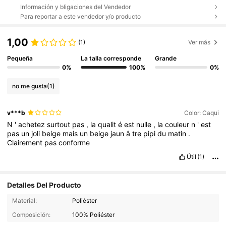
Información y bligaciones del Vendedor
Para reportar a este vendedor y/o producto
1,00
(1)
Ver más
Pequeña
La talla corresponde
Grande
0%
100%
0%
no me gusta
(1)
v***b
Color: Caqui
N
'
achetez
surtout
pas
,
la
qualit
é
est
nulle
,
la
couleur
n
'
est
pas
un
joli
beige
mais
un
beige
jaun
â
tre
pipi
du
matin
.
Clairement
pas
conforme
Útil
(1)
Detalles Del Producto
Material:
Poliéster
Composición:
100% Poliéster