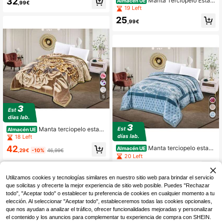
32
Manta Terciopelo Estam
Almacén UE
,99€
240 (3 kg)
pado manta polar Para cama 135, 1
19 Left
50CM 220x240 (2 kg)
25
,99€
5
Manta terciopelo estam
Almacén UE
pada floral Manta colcha muy grues
18 Left
a y cálida, ideal para los meses de i
42
Manta terciopelo estam
Almacén UE
nvierno 200X240cm (4KG)
,29€
-10%
46,99€
pada floral Manta colcha muy grues
20 Left
a y cálida, ideal para los meses de i
46
nvierno 200X240cm (4KG)
,99€
Utilizamos cookies y tecnologías similares en nuestro sitio web para brindar el servicio
que solicitas y ofrecerte la mejor experiencia de sitio web posible. Puedes "Rechazar
todo", "Aceptar todo" o establecer tu preferencia de cookies en cualquier momento a tu
elección. Al seleccionar "Aceptar todo", estableceremos todas las cookies opcionales,
que nos ayudan a analizar el tráfico, ofrecer funcionalidades mejoradas y personalizar
el contenido y los anuncios para complementar tu experiencia de compra con SHEIN.