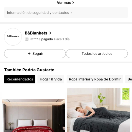
Ver más
Información de seguridad y contactos
B&Blankets
3,00
m***e
pagado
Hace 1 día
3,00
Seguir
Todos los artículos
3,00
3,00
También Podría Gustarte
3,00
Recomendados
Hogar & Vida
Ropa Interior y Ropa de Dormir
Be
3,00