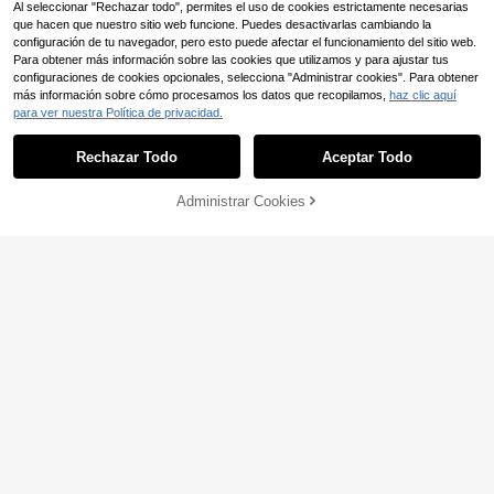
Al seleccionar "Rechazar todo", permites el uso de cookies estrictamente necesarias
que hacen que nuestro sitio web funcione. Puedes desactivarlas cambiando la
configuración de tu navegador, pero esto puede afectar el funcionamiento del sitio web.
Para obtener más información sobre las cookies que utilizamos y para ajustar tus
configuraciones de cookies opcionales, selecciona "Administrar cookies". Para obtener
más información sobre cómo procesamos los datos que recopilamos,
haz clic aquí
para ver nuestra Política de privacidad.
4
Ahorro de 0,06€
Rechazar Todo
Aceptar Todo
4 piezas de Clips ajustables elástic
os de triángulo para sábanas, sujeta
(1000+)
dores de sábanas de sofá, clips par
Manta terciopelo estam
Administrar Cookies
Almacén UE
COMPRAR AHORA
3
AÑADIR A LA BOLSA
a manteles, sujetadores de sábanas
,62€
-1%
3,68€
pada floral Manta muy gruesa y cáli
58
antideslizantes
,99€
da, ideal para los meses de invierno
220X240cm (5KG)
8