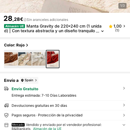
1/3
28
,28€
Sin aranceles adicionales
Manta Gravity de 220*240 cm (1 unida
1,00
Almacén UE
d) | Con textura abstracta y un diseño tranquilo
(1)
para un sueño reparador – Máxima comodidad
sin concesiones
Color: Rojo
Envío a
Spain
Envío Gratuito
Entrega estimada:
7-10 Días Laborables
Devoluciones gratuitas en 30 días
Pagos seguros · Protección de la privacidad
Vendido y enviado por el vendedor profesional:
Mercado
B&Blankets
Almacén de la UE