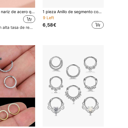
Anillos para la nariz de acero quirúrgico 316L hipoalergénico - Aros de presión de 16G con diseños de mariposa y CZ para perforaciones de cartílago/daith | Juego de joyas para el Body unisex (plata/chapado en oro de 18K), anillos para la nariz para mujeres, perforación de la nariz, joyas para el septum, perforaciones falsas, pendientes para la nariz, perforación falsa
1 pieza Anillo de segmento con bisagra Aro de nariz de acero inoxidable Joyería de piercing de labio, septum Aro de cartílago de oreja Aro de hélice
9 Left
6,58€
Clientes con alta tasa de repetición