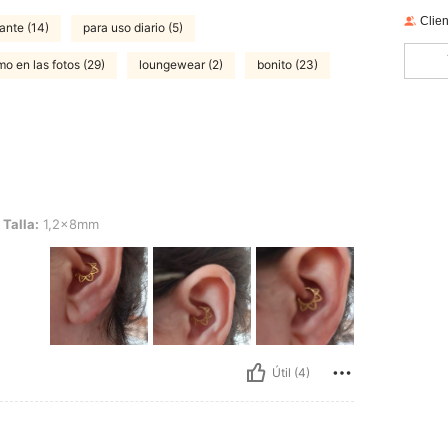
Clien
ante (14)
para uso diario (5)
o en las fotos (29)
loungewear (2)
bonito (23)
la imagen, Tipo de Estilo: 2#, Talla: 1,2x8mm
Talla:
1,2x8mm
Útil (4)