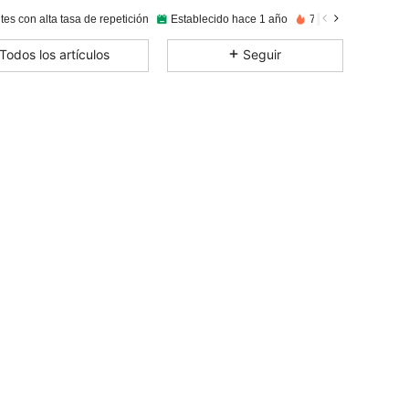
tes con alta tasa de repetición
Establecido hace 1 año
77K+ Vendido reci
4,86
8
22K
Todos los artículos
Seguir
4,86
8
22K
4,86
8
22K
4,86
8
22K
4,86
8
22K
4,86
8
22K