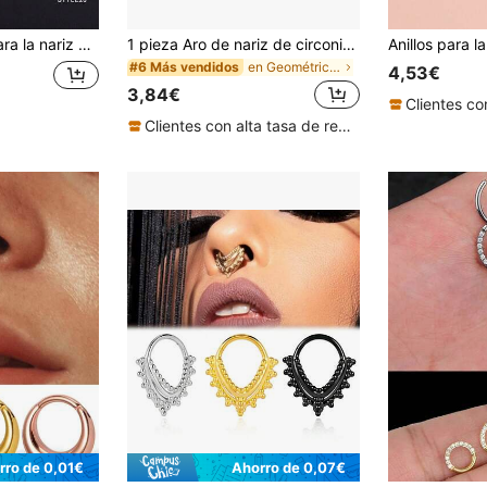
ara usar en septum, hélix, rook, tragus, daith y cartílago. Ideal como regalo de Navidad o para uso diario, fiestas y citas.
1 pieza Aro de nariz de circonita cúbica, joyería de perforación de nariz de óxido de circonio ZC, aro de septum de nariz de acero quirúrgico 316L hipoalergénico plateado (para mujeres), pendiente de cartílago de oreja con bisagra de 18G, aro de nariz para mujeres, perforación de nariz, joyería de septum de nariz, perforación falsa, pendiente de nariz, perforación falsa, aro de nariz, nariz perforada
en Geométrico Joyas corporales para mujeres
#6 Más vendidos
4,53€
3,84€
Clientes con alta tasa de repetición
rro de 0,01€
Ahorro de 0,07€
en Oro rosa Anillo de nariz para mujer