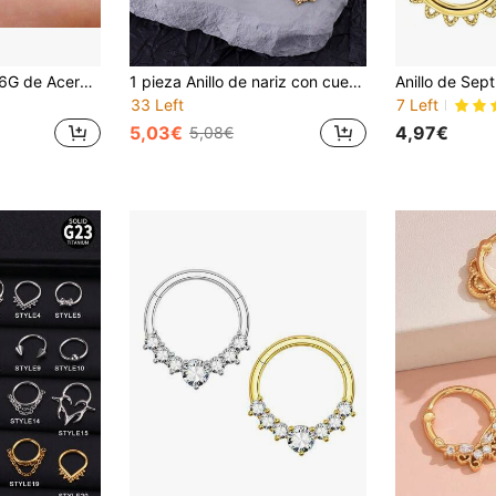
Anillo de Septum 16G de Acero Inoxidable 316L Joyería de Piercing Corporal Adecuado para Septum/Nariz/Cartílago de Oreja Pendientes Unisex
1 pieza Anillo de nariz con cuernos de cornamenta en estilo grunge punk de titanio hipoalergénico, segmento sin costuras, joyería de septo con corona de arco, aro de nariz de ópalos de 8 mm, aro de septo en forma de herradura, pendientes de triple triángulo para daith, hélix. Joyería de septo, hélix, rook, trago, daith y cartílago, regalo de Navidad para mujeres y niñas, joyería corporal para fiestas, citas y uso diario
33 Left
7 Left
5,03€
4,97€
5,08€