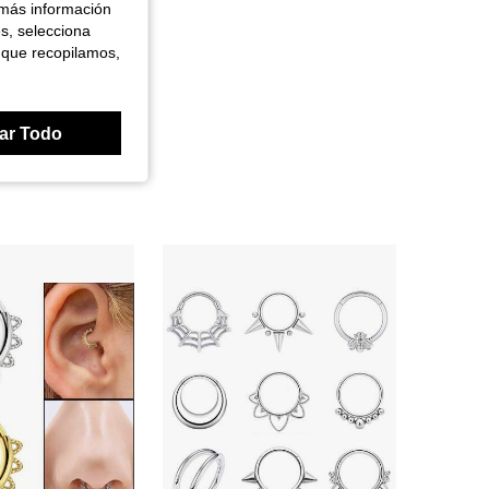
 más información
es, selecciona
 que recopilamos,
ar Todo