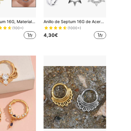
Anillo de Septum 16G, Material de Acero Inoxidable 316L Hipoalergénico, Adecuado para Septum/Puente de la Nariz/Cartílago, Unisex
Anillo de Septum 16G de Acero Inoxidable 316L, Joyería de Piercing Corporal Adecuada para Septum/Nariz/Lóbulo de la Oreja - Pendiente de Cartílago de Acero Inoxidable Unisex
(100+)
(1000+)
4,30€