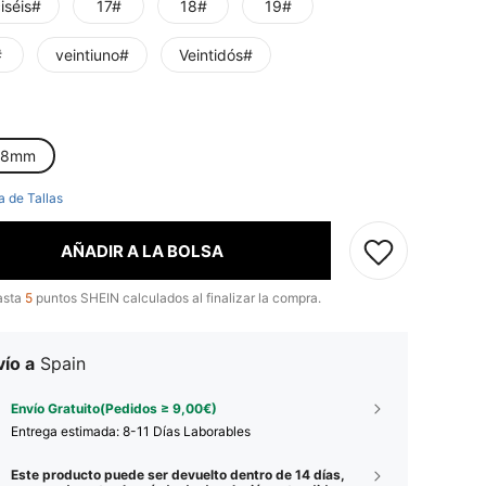
iséis#
17#
18#
19#
#
veintiuno#
Veintidós#
x8mm
a de Tallas
AÑADIR A LA BOLSA
asta
5
puntos SHEIN calculados al finalizar la compra.
ío a
Spain
Envío Gratuito(Pedidos ≥ 9,00€)
Entrega estimada:
8-11 Días Laborables
Este producto puede ser devuelto dentro de 14 días,