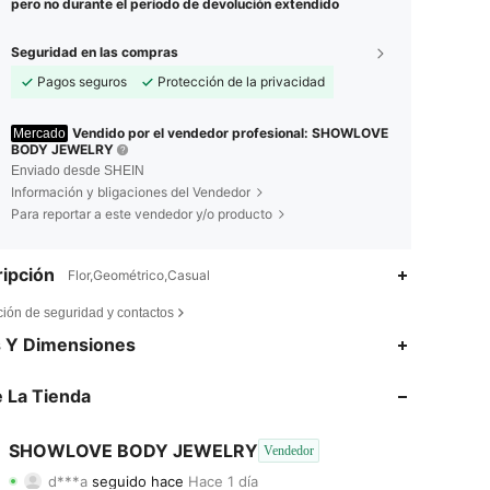
pero no durante el período de devolución extendido
Seguridad en las compras
Pagos seguros
Protección de la privacidad
Vendido por el vendedor profesional: SHOWLOVE
Mercado
BODY JEWELRY
Enviado desde SHEIN
Información y bligaciones del Vendedor
Para reportar a este vendedor y/o producto
ipción
Flor,Geométrico,Casual
ción de seguridad y contactos
4,86
8
22K
s Y Dimensiones
4,86
8
22K
 La Tienda
4,86
8
22K
SHOWLOVE BODY JEWELRY
Vendedor
d***a
seguido hace
Hace 1 día
4,86
8
22K
Calificación
Artículos
Seguidores