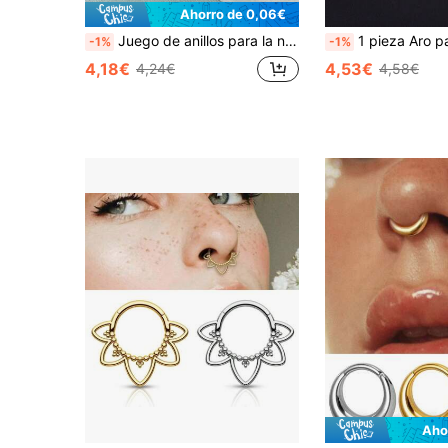
Ahorro de 0,06€
Juego de anillos para la nariz de acero inoxidable de una sola pieza en plata y oro, pendientes para la nariz de mujer, joyería de aro septal, joyería de piercing de nariz, accesorio de anillo para la nariz colgante, joyería corporal de mujer, joyería de piercing de nariz.
1 pieza Aro para la nariz en forma de corazón con aspecto de cuernos de estilo Y2K, de titanio, hipoalergénico, segmento sin costura, con cadena y lazo, p
-1%
-1%
4,18€
4,53€
4,24€
4,58€
Aho
#5 Más vendidos