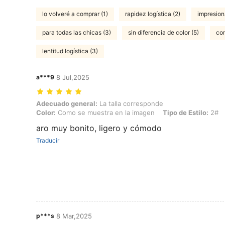
lo volveré a comprar (1)
rapidez logística (2)
impresion
para todas las chicas (3)
sin diferencia de color (5)
com
lentitud logística (3)
a***9
8 Jul,2025
Adecuado general: La talla corresponde, Color: Como se muestra en 
Adecuado general:
La talla corresponde
Color:
Como se muestra en la imagen
Tipo de Estilo:
2#
aro muy bonito, ligero y cómodo
Traducir
p***s
8 Mar,2025