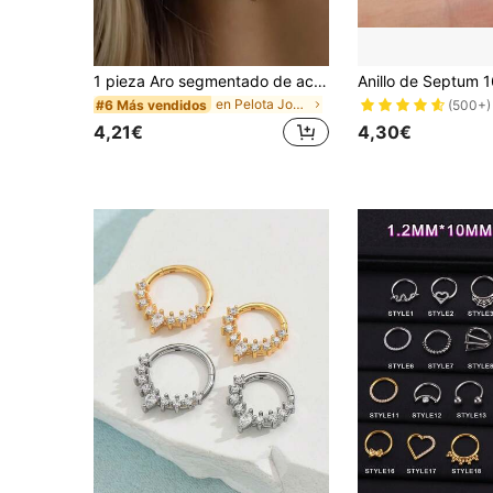
1 pieza Aro segmentado de acero inoxidable 316L de 16G, joyería hipoalergénica para perforaciones, disponible en oro y plata, apto para diversos tipos de perforaciones como aro de nariz, aro de cartílago, aro de daith, aro de hélix, etc. Apto para uso diario.
en Pelota Joyas corporales para mujeres
#6 Más vendidos
(500+)
4,21€
4,30€