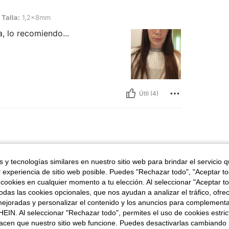
x8mm
Talla:
1,2x8mm
, lo recomiendo...
Útil (4)
la imagen, Tipo de Estilo: 2#, Talla: 1,2x8mm
Talla:
1,2x8mm
 y tecnologías similares en nuestro sitio web para brindar el servicio qu
r experiencia de sitio web posible. Puedes "Rechazar todo", "Aceptar t
 cookies en cualquier momento a tu elección. Al seleccionar "Aceptar to
das las cookies opcionales, que nos ayudan a analizar el tráfico, ofre
ejoradas y personalizar el contenido y los anuncios para complementa
EIN. Al seleccionar "Rechazar todo", permites el uso de cookies estri
acen que nuestro sitio web funcione. Puedes desactivarlas cambiando 