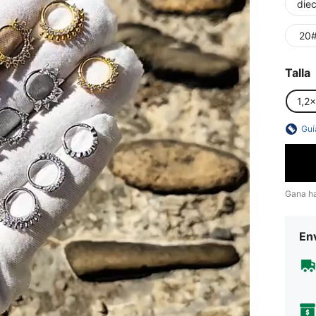
diec
20
Talla
1,2
Guí
Gana h
Env