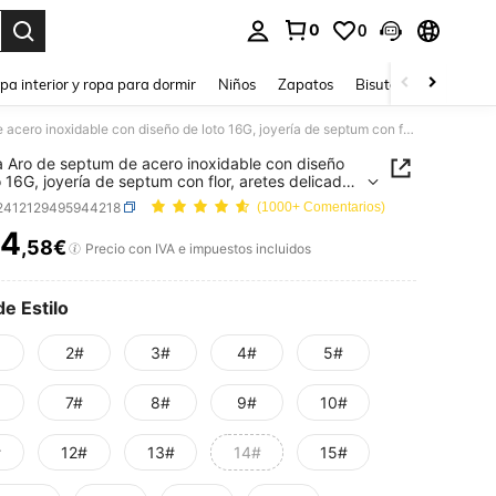
0
0
ar. Press Enter to select.
pa interior y ropa para dormir
Niños
Zapatos
Bisutería Y Accesorio
1 pieza Aro de septum de acero inoxidable con diseño de loto 16G, joyería de septum con flor, aretes delicados para hélice y daith para mujer, joyería para perforación de daith
a Aro de septum de acero inoxidable con diseño
o 16G, joyería de septum con flor, aretes delicados
élice y daith para mujer, joyería para perforación
j2412129495944218
(1000+ Comentarios)
th
4
,58€
ICE AND AVAILABILITY
Precio con IVA e impuestos incluidos
de Estilo
2#
3#
4#
5#
7#
8#
9#
10#
#
12#
13#
14#
15#