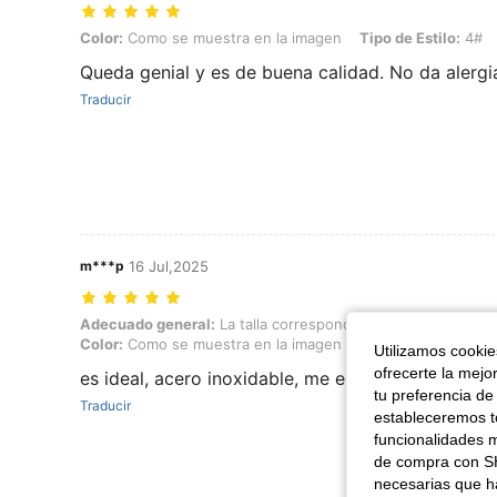
Color: Como se muestra en la imagen, Tipo de Estilo: 4#, Talla: 1,2
Color:
Como se muestra en la imagen
Tipo de Estilo:
4#
Queda genial y es de buena calidad. No da alergia
Traducir
m***p
16 Jul,2025
Adecuado general: La talla corresponde, Color: Como se muestra en 
Adecuado general:
La talla corresponde
Color:
Como se muestra en la imagen
Tipo de Estilo:
2#
Utilizamos cookies
ofrecerte la mejo
es ideal, acero inoxidable, me encanta 😍😍😍
tu preferencia de
Traducir
estableceremos to
funcionalidades m
de compra con SH
necesarias que h