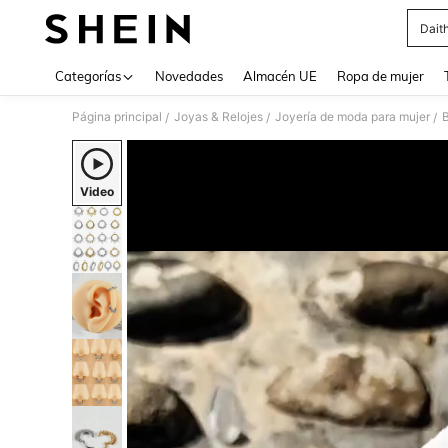
Dait
Use up 
Categorías
Novedades
Almacén UE
Ropa de mujer
Página principal
Joyas & Relojes
Joyería de moda para mujer
B
/
/
/
Video