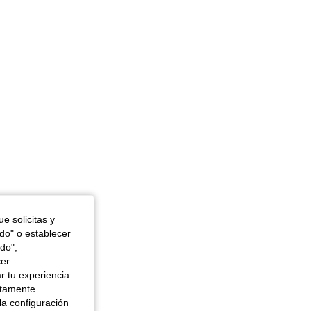
e solicitas y
odo" o establecer
do",
cer
r tu experiencia
ctamente
la configuración