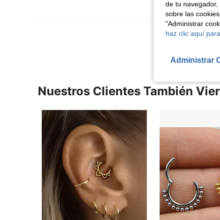
de tu navegador, 
sobre las cookies
"Administrar coo
Ver Más Re
haz clic aquí para
Administrar 
Nuestros Clientes También Vie