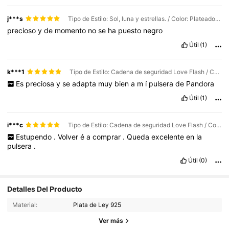
j***s
Tipo de Estilo: Sol, luna y estrellas. / Color: Plateado / Talla: Unitalla
precioso
y
de
momento
no
se
ha
puesto
negro
Útil
(1)
k***1
Tipo de Estilo: Cadena de seguridad Love Flash / Color: Plateado / Talla: Unitalla
Es
preciosa
y
se
adapta
muy
bien
a
m
í
pulsera
de
Pandora
Útil
(1)
i***c
Tipo de Estilo: Cadena de seguridad Love Flash / Color: Plateado / Talla: Unitalla
Estupendo
.
Volver
é
a
comprar
.
Queda
excelente
en
la
pulsera
.
Útil
(0)
Detalles Del Producto
Material:
Plata de Ley 925
Ver más