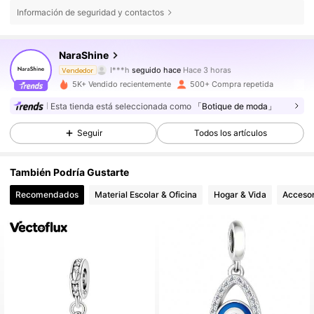
Información de seguridad y contactos
2.4K Seguidores
4,82
NaraShine
I***h
seguido hace
Hace 3 horas
r***3
está navegando
Vendedor
2.4K Seguidores
4,82
5K+ Vendido recientemente
500+ Compra repetida
Esta tienda está seleccionada como
「Botique de moda」
2.4K Seguidores
4,82
Seguir
Todos los artículos
También Podría Gustarte
2.4K Seguidores
4,82
Recomendados
Material Escolar & Oficina
Hogar & Vida
Accesor
2.4K Seguidores
4,82
2.4K Seguidores
4,82