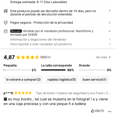
Entrega estimada:
8-11 Días Laborables
Este producto puede ser devuelto dentro de 14 días, pero no
durante el período de devolución extendido
Pagos seguros · Protección de la privacidad
Vendido por el vendedor profesional: NaraShine y
Mercado
enviado por SHEIN
Información y bligaciones del Vendedor
Para reportar a este vendedor y/o producto
4,87
(500+)
Ver más
Pequeña
La talla corresponde
Grande
2%
98%
0%
lo volveré a comprar
(2)
rapidez logística
(5)
buen servicio
(1)
p***0
Tipo de Estilo: Cadena de seguridad Love Flash / Color: Plateado / Talla: Unitalla
es
muy
bonito
,
tal
cual
se
muestra
en
la
fotograf
í
a
y
viene
en
una
caja
preciosa
y
con
una
peque
ñ
a
balleta
Útil
(1)