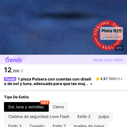
1/11
12
,72€
1 pieza Pulsera con cuentas con diseñ
4,87
(
500+
)
o de sol y luna, adecuada para que las muj
eres hagan joyas y decoración de accesor
ios DIY
Tipo De Estilo
Sol, luna y estrellas.
Cierre
Cadena de seguridad Love Flash
Estilo 2
pulpo
Estilo 3
Conejito
Estilo 7
huellas de patas