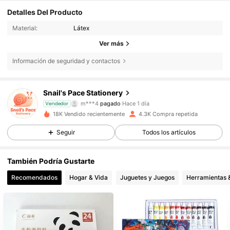
Detalles Del Producto
Material:
Látex
Ver más
Información de seguridad y contactos
Snail's Pace Stationery
1.4K Seguidores
4,90
m***4
pagado
Hace 1 día
Vendedor
18K Vendido recientemente
4.3K Compra repetida
1.4K Seguidores
4,90
Seguir
Todos los artículos
También Podría Gustarte
1.4K Seguidores
4,90
Recomendados
Hogar & Vida
Juguetes y Juegos
Herramientas &
1.4K Seguidores
4,90