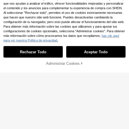
que nos ayudan a analizar el tráfico, ofrecer funcionalidades mejoradas y personalizar
el contenido y los anuncios para complementar tu experiencia de compra con SHEIN.
Al seleccionar "Rechazar todo", permites el uso de cookies estrictamente necesarias
que hacen que nuestro sitio web funcione. Puedes desactivarlas cambiando la
configuración de tu navegador, pero esto puede afectar el funcionamiento del sitio web.
Para obtener más información sobre las cookies que utilizamos y para ajustar tus
configuraciones de cookies opcionales, selecciona "Administrar cookies". Para obtener
más información sobre cómo procesamos los datos que recopilamos,
haz clic aquí
para ver nuestra Política de privacidad.
Rechazar Todo
Aceptar Todo
Administrar Cookies
AÑADIR A LA BOLSA
Juego de 6/9/11 pinceles de esponj
a de colores mixtos, múltiples forma
#3 Más vendidos
en PÁGINAS Suministros de pintura y dibujo
s y tamaños, sellos de espuma con
20 piezas/Set de pinceles de espon
2
mango de madera, adecuado para
,75€
ja redondos, 4 tamaños, mango de
#4 Más vendidos
en talla única Suministros de pintura y dibujo
manualidades artísticas DIY para ni
madera, herramienta de pintura de s
(1000+)
ños, acuarela y acrílico
ellos desechable DIY, esencial para
3
la vuelta a la escuela
,94€