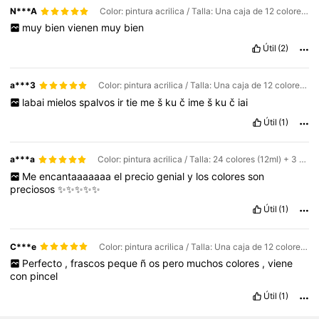
N***A
Color: pintura acrilica / Talla: Una caja de 12 colores-5ml/tubo
muy
bien
vienen
muy
bien
Útil
(2)
a***3
Color: pintura acrilica / Talla: Una caja de 12 colores-12ml/tubo
labai
mielos
spalvos
ir
tie
me
š
ku
č
ime
š
ku
č
iai
Útil
(1)
a***a
Color: pintura acrilica / Talla: 24 colores (12ml) + 3 pinceles + 1 paleta de colores (colores aleatorios)
Me
encantaaaaaaa
el
precio
genial
y
los
colores
son
preciosos
✨✨✨✨✨
Útil
(1)
C***e
Color: pintura acrilica / Talla: Una caja de 12 colores-5ml/tubo
Perfecto
,
frascos
peque
ñ
os
pero
muchos
colores
,
viene
con
pincel
Útil
(1)