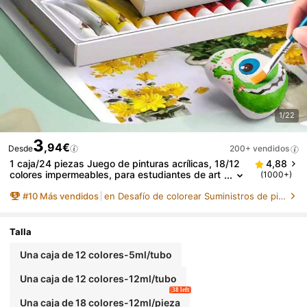
1/22
3
,94€
Desde
200+ vendidos
1 caja/24 piezas Juego de pinturas acrílicas, 18/12
4,88
colores impermeables, para estudiantes de art
(1000+)
e, principiantes, pintura DIY, de vuelta a la escu
#
10
Más vendidos
en Desafío de colorear Suministros de pintura y di
ela, útiles escolares
Talla
Una caja de 12 colores-5ml/tubo
Una caja de 12 colores-12ml/tubo
38 left
Una caja de 18 colores-12ml/pieza