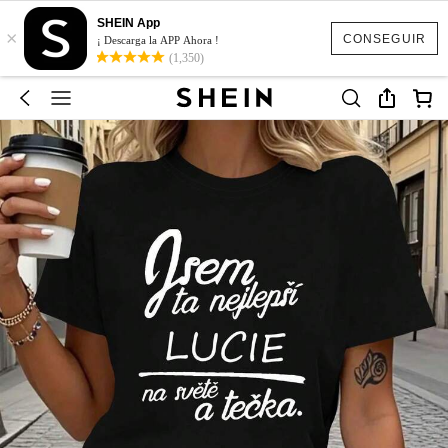
SHEIN App
×
CONSEGUIR
¡ Descarga la APP Ahora !
(1,350)