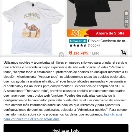
23
Ahorro de 5,58€
Plivvot Camiseta de muj
Almacén UE
er de manga corta, cuello redondo,
(1000+)
unicolor y estilo minimalista
6
,23€
-47%
11,81€
Utilizamos cookies y tecnologías similares en nuestro sitio web para brindar el servicio
que solicitas y ofrecerte la mejor experiencia de sitio web posible. Puedes "Rechazar
Nueva camiseta unisex
Almacén UE
de algodón con diseño gráfico vinta
todo", "Aceptar todo" o establecer tu preferencia de cookies en cualquier momento a tu
3
,99€
-18%
4,88€
ge de cigarrillos Camel en color dor
elección. Al seleccionar "Aceptar todo", estableceremos todas las cookies opcionales,
ado, talla S-3XL, idea de regalo
que nos ayudan a analizar el tráfico, ofrecer funcionalidades mejoradas y personalizar
el contenido y los anuncios para complementar tu experiencia de compra con SHEIN.
Al seleccionar "Rechazar todo", permites el uso de cookies estrictamente necesarias
que hacen que nuestro sitio web funcione. Puedes desactivarlas cambiando la
configuración de tu navegador, pero esto puede afectar el funcionamiento del sitio web.
Para obtener más información sobre las cookies que utilizamos y para ajustar tus
configuraciones de cookies opcionales, selecciona "Administrar cookies". Para obtener
más información sobre cómo procesamos los datos que recopilamos,
haz clic aquí
para ver nuestra Política de privacidad.
Rechazar Todo