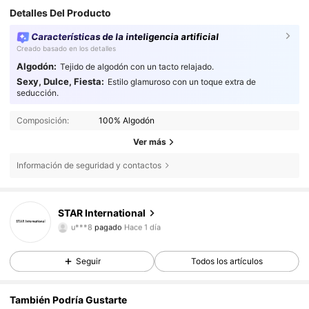
Detalles Del Producto
Características de la inteligencia artificial
Creado basado en los detalles
Algodón:
Tejido de algodón con un tacto relajado.
Sexy, Dulce, Fiesta:
Estilo glamuroso con un toque extra de
seducción.
Composición:
100% Algodón
Ver más
Información de seguridad y contactos
110 Seguidores
4,85
STAR International
u***8
pagado
Hace 1 día
P***y
seguido hace
Hace 1 día
110 Seguidores
4,85
Seguir
Todos los artículos
110 Seguidores
4,85
También Podría Gustarte