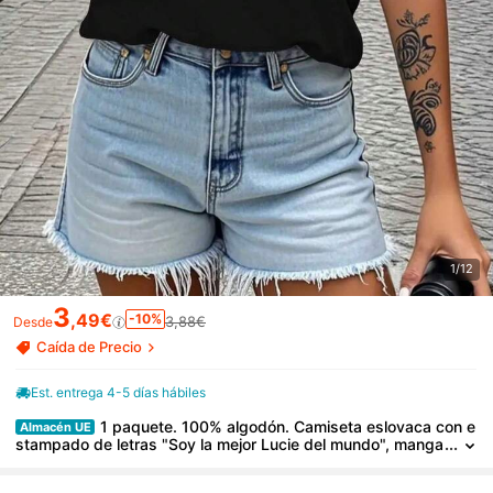
1/12
3
,49€
-10%
3,88€
Desde
Caída de Precio
Est. entrega 4-5 días hábiles
1 paquete. 100% algodón. Camiseta eslovaca con e
Almacén UE
stampado de letras "Soy la mejor Lucie del mundo", manga
corta, cuello redondo, estilo casual, ideal para primavera/v
erano. Tejido elástico medio. Primavera