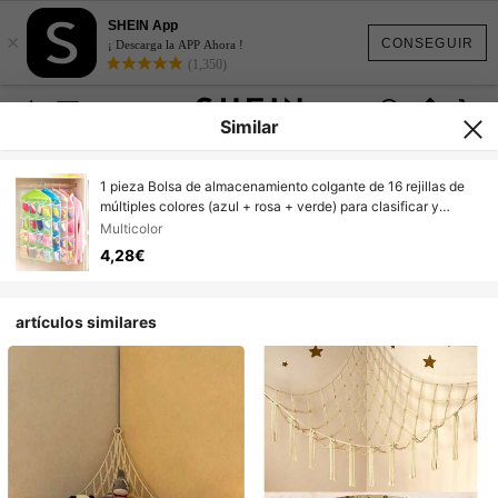
SHEIN App
×
CONSEGUIR
¡ Descarga la APP Ahora !
(1,350)
Similar
1 pieza Bolsa de almacenamiento colgante de 16 rejillas de
múltiples colores (azul + rosa + verde) para clasificar y
organizar ropa interior, calcetines y armario
Multicolor
4,28€
artículos similares