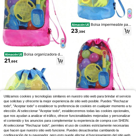
de Tela Extraíbles, Banco de Almac
4-5 días hábiles
enaje, Mueble Multifuncional para
Niños 3-6 Años, Blanco
Columpio y silla infantil,
Almacén UE
plegable, de altura regulable, estilo
49
,98€
Montessori, fabricado en bambú, co
mpacto y con altura ajustable para
Bolsa impermeable para
Almacén UE
niños de 1 a 3 años, 42 x 53 x 88 c
guardar juguetes en la playa, bolsa
23
,39€
m.
de malla portátil para natación y ac
tividades al aire libre.
Bolsa organizadora de
Almacén UE
playa impermeable, bolsa de red po
21
,66€
rtátil para juguetes de natación y a
ctividades al aire libre
Juego de 9 piezas para
Almacén UE
niños con 1 almohada en forma de e
7 Left
strella, 1 almohada en forma de lun
83
a, 2 apoyabrazos, 2 cojines de apoy
,89€
Taburetes para niños
Almacén UE
Utilizamos cookies y tecnologías similares en nuestro sitio web para brindar el servicio
o, 1 cojín común y 2 cojines cuadra
10 Left
dos, funda de tela extraíble y lavabl
que solicitas y ofrecerte la mejor experiencia de sitio web posible. Puedes "Rechazar
e a máquina, gris
todo", "Aceptar todo" o establecer tu preferencia de cookies en cualquier momento a tu
Bolsa impermeable para
Almacén UE
57
,83€
guardar juguetes en la playa, bolsa
elección. Al seleccionar "Aceptar todo", estableceremos todas las cookies opcionales,
19
,79€
de malla portátil para natación y ac
que nos ayudan a analizar el tráfico, ofrecer funcionalidades mejoradas y personalizar
tividades al aire libre.
el contenido y los anuncios para complementar tu experiencia de compra con SHEIN.
Al seleccionar "Rechazar todo", permites el uso de cookies estrictamente necesarias
que hacen que nuestro sitio web funcione. Puedes desactivarlas cambiando la
configuración de tu navegador, pero esto puede afectar el funcionamiento del sitio web.