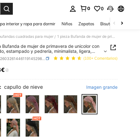
0
0
ar. Press Enter to select.
pa interior y ropa para dormir
Niños
Zapatos
Bisutería Y Accesorio
bufandas cuadradas para mujer
1 pieza Bufanda de mujer de primavera de unicolor con bordado, estampado y pedrería, minimalista, ligera, casual y versátil
/
a Bufanda de mujer de primavera de unicolor con
o, estampado y pedrería, minimalista, ligera,
y versátil
SKU: sc260326144611914529876
(100+ Comentarios)
8€
ICE AND AVAILABILITY
:
capullo de nieve
Imagen grande