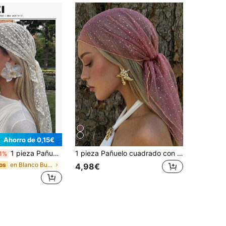
Ahorro de 0,15€
1 pieza Pañuelo de cabeza elegante de unicolor con encaje floral para mujer, estilo bohemio de lujo Hijab/Chal, adecuado para uso diario, boda, vacaciones de verano en la playa
1 pieza Pañuelo cuadrado con pedrería roja, envoltura de cabeza para cosplay de pirata, accesorio de atuendo de Halloween, decoración de estilo para festival renacentista, accesorio fotográfico para boda, fiesta de cumpleaños, adecuado para conciertos, fiestas temáticas de carnaval, uso diario y vacaciones, accesorio para el cabello de mujer
1%
en Blanco Bufandas de mujer
os
4,98€