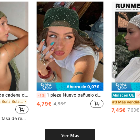
7
Ahorro de 0,07€
1 pieza Accesorio de cadena de cintura y pañuelo de cadera para baile de jazz y baile callejero de verano en la playa, pañuelo triangular con lentejuelas y flecos, cinturón de cintura multifuncional
1 pieza Nuevo pañuelo de mujer con diamantes de imitación, pañuelo de cabeza brillante, turbante, chal, playa, vacaciones, accesorios, esencial de viaje
-1%
Almacén UE
-
en Borla Bufandas
#3 Más vendid
4,79€
4,86€
7,45€
7,60€
Clientes con alta tasa de repetición
Ver Más