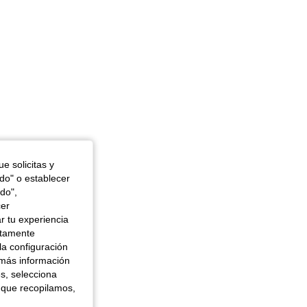
e solicitas y
odo" o establecer
do",
cer
r tu experiencia
ctamente
la configuración
 más información
es, selecciona
 que recopilamos,