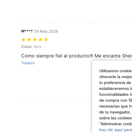
M***?
24 May,2026
Color: Beis
Color:
Beis
Como siempre fiel al producto!!! Me encanta Shei
Traducir
Utilizamos cookies
ofrecerte la mejo
tu preferencia de
estableceremos to
funcionalidades m
de compra con SH
Ver Más Re
necesarias que h
de tu navegador, 
sobre las cookies
"Administrar coo
haz clic aquí para