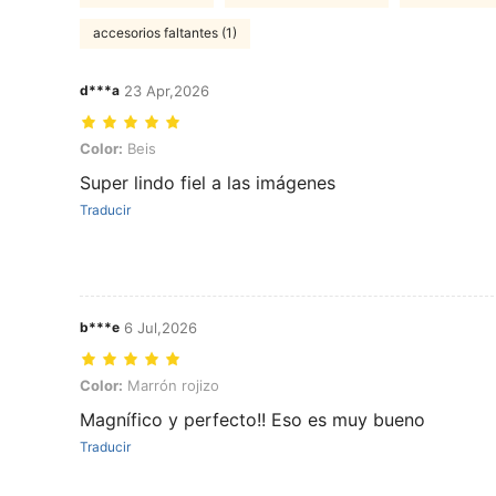
accesorios faltantes (1)
d***a
23 Apr,2026
Color: Beis
Color:
Beis
Super lindo fiel a las imágenes
Traducir
b***e
6 Jul,2026
Color: Marrón rojizo
Color:
Marrón rojizo
Magnífico y perfecto!! Eso es muy bueno
Traducir