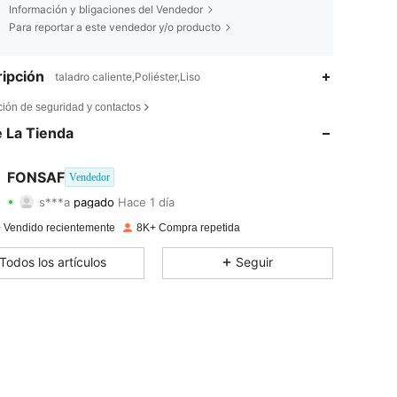
Información y bligaciones del Vendedor
Para reportar a este vendedor y/o producto
ipción
taladro caliente,Poliéster,Liso
ción de seguridad y contactos
 La Tienda
FONSAF
Vendedor
4,86
313
2K
s***a
pagado
Hace 1 día
 Vendido recientemente
8K+ Compra repetida
4,86
313
2K
Todos los artículos
Seguir
4,86
313
2K
4,86
313
2K