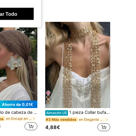
ar Todo
Ahorro de 0,01€
1 pieza Pañuelo de cabeza de mujer de verano de unicolor con encaje, flores, strass y lentejuelas, accesorio de cabeza de estilo bohemio de lujo, para uso diario, boda
1 pieza Collar bufanda de encaje floral con lentejuelas doradas, bufanda gargantilla con borlas largas, accesorio de collar estilo bohemio brillante para mujer, para fiesta
Almacén UE
en Encaje en contraste Bufandas y accesorios de bu
os
en Elegante Bufandas y accesorios de bufanda para
#3 Más vendidos
€
4,88€