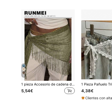
10
1 pieza Accesorio de cadena de cintura y pañuelo de cadera para baile jazz y calle de verano en la playa, pañuelo triangular con lentejuelas y flecos, cinturón de cintura versátil
5,54€
4,38€