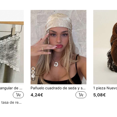
9
1 Pieza Pañuelo Triangular de Encaje, Delantal de Cintura de Moda, Decoración de Encaje para Mujer Primavera y Verano, Adecuado para Falda de Viento Puro
Pañuelo cuadrado de seda y satén con estampado paisley color blanco roto de 70*70cm para mujer, pañuelo versátil, sedoso y transpirable, se puede usar como pañuelo para la cabeza / chal / diadema / decoración de bolso, adecuado para uso diario / ir al trabajo / vacaciones
4,24€
5,08€
Clientes con alta tasa de repetición