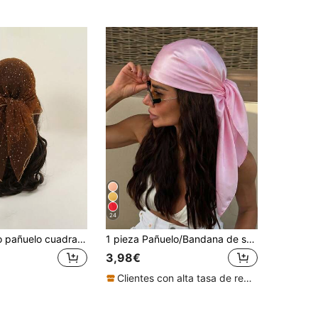
24
1 pieza Nuevo pañuelo cuadrado de poliéster con rhinestones, pañuelo de gasa elegante y versátil de moda para mujer de 80cm, pañuelo para la cabeza, accesorio, toalla de playa
1 pieza Pañuelo/Bandana de satén rosa sólido de estilo casual para mujer, accesorio de pelo minimalista para primavera/verano, adecuado para vacaciones, fiestas en la playa y moda callejera
3,98€
Clientes con alta tasa de repetición