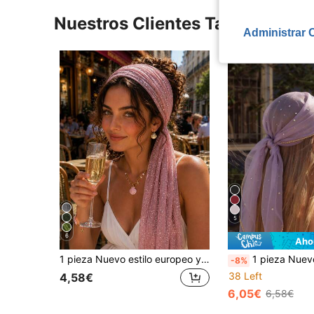
Nuestros Clientes También Vie
Administrar 
5
6
Aho
1 pieza Nuevo estilo europeo y americano Diadema con lentejuelas cruzadas, Pañuelo bohemio para la cabeza, Chal para el otoño
1 pieza Nuevo pañuelo bordado de moda, accesorio de uso diario pop
-8%
38 Left
4,58€
6,05€
6,58€