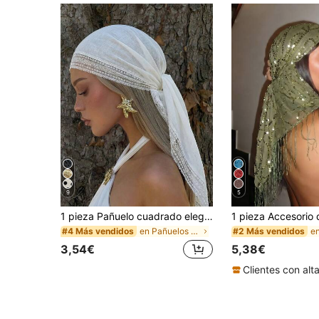
9
5
1 pieza Pañuelo cuadrado elegante de unicolor con ribete de encaje para mujer, versátil para usar como tocado, chal y accesorio para el cabello, adecuado como accesorio de moda casual para el verano, la playa y las vacaciones
en Pañuelos para la cabeza para mujer
#4 Más vendidos
#2 Más vendidos
3,54€
5,38€