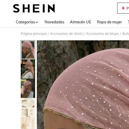
P
Use up 
Categorías
Novedades
Almacén UE
Ropa de mujer
Página principal
Accesorios de Vestir
Accesorios de Mujer
Buf
/
/
/