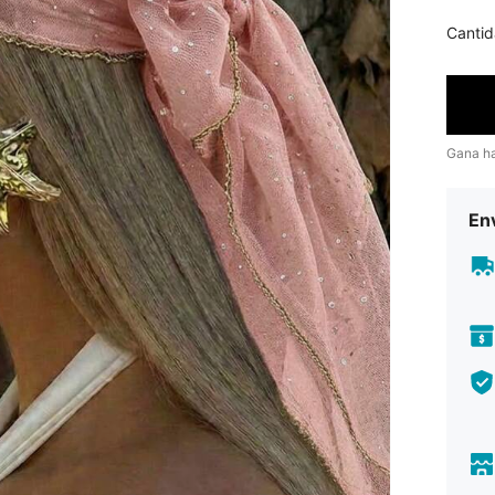
Cantid
Gana h
Env