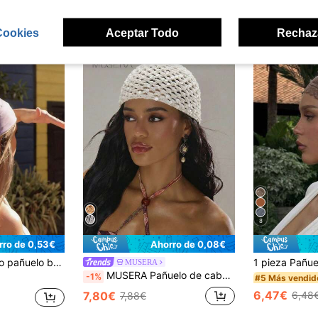
ron
Cookies
Aceptar Todo
Rechaz
8
rro de 0,53€
Ahorro de 0,08€
ular para mujeres, playa, vacaciones, esencial para viajar
MUSERA
MUSERA Pañuelo de cabeza con nudo y lentejuelas a ganchillo, ideal para primavera, verano, playa, festivales y uso diario
-1%
#5 Más vendid
6,47€
7,80€
6,48
7,88€